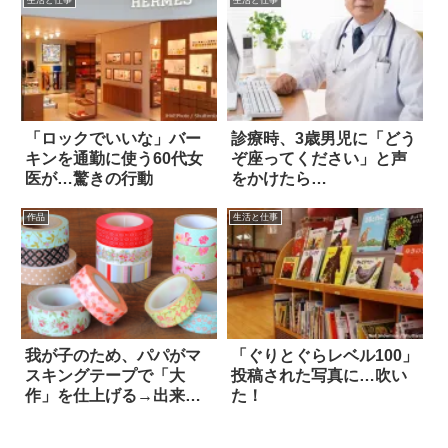
「ロックでいいな」バー
診療時、3歳男児に「どう
キンを通勤に使う60代女
ぞ座ってください」と声
医が…驚きの行動
をかけたら…
作品
生活と仕事
我が子のため、パパがマ
「ぐりとぐらレベル100」
スキングテープで「大
投稿された写真に…吹い
作」を仕上げる→出来が
た！
良すぎて…(笑)