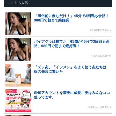
こちらも人気
「風俗前に飲むだけ！」45分で3回戦も余裕！
980円で朝まで絶好調
PR(健商株式会社)
バイアグラは捨てた「65歳が45分で3回戦も余
裕」980円で朝まで絶好調！
PR(健商株式会社)
「ズッ友」「イツメン」をよく使う友だちは…
娘の発言に驚いた
SNSアカウントを着実に成長。実はみんなココ
使ってます。
PR(Dreaw合同会社)