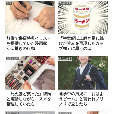
仕事
生活と仕事
無償で書店特典イラスト
『半世紀以上継ぎ足し続
を提供していた漫画家
けた旨みを再現したカッ
が…驚きの行動
プ麵』に思うのは
生活と仕事
生活と仕事
「死ぬほど笑った」彼氏
通学中の男児に「おはよ
と電話しながらコスメを
うビーム」と言われノリ
整理していたら…
ノリで返したら
生活と仕事
生活と仕事