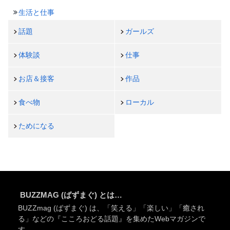
生活と仕事
話題
ガールズ
体験談
仕事
お店＆接客
作品
食べ物
ローカル
ためになる
BUZZMAG (ばずまぐ) とは…
BUZZmag (ばずまぐ) は、「笑える」「楽しい」「癒され
る」などの『こころおどる話題』を集めたWebマガジンで
す。