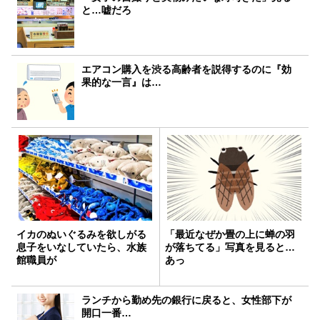
と…嘘だろ
エアコン購入を渋る高齢者を説得するのに『効
果的な一言』は…
イカのぬいぐるみを欲しがる
「最近なぜか畳の上に蝉の羽
息子をいなしていたら、水族
が落ちてる」写真を見ると…
館職員が
あっ
ランチから勤め先の銀行に戻ると、女性部下が
開口一番…