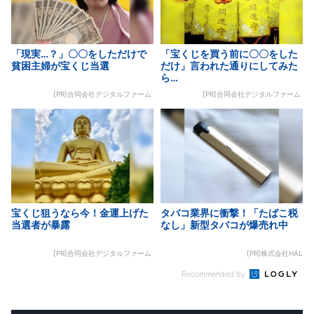
「現実…？」〇〇をしただけで
「宝くじを買う前に〇〇をした
貧困主婦が宝くじ当選
だけ」言われた通りにしてみた
ら…
[PR]合同会社デジタルファーム
[PR]合同会社デジタルファーム
宝くじ狙うなら今！金運上げた
タバコ業界に衝撃！「たばこ税
当選者が暴露
なし」新型タバコが爆売れ中
[PR]合同会社デジタルファーム
[PR]株式会社HAL
Recommended by