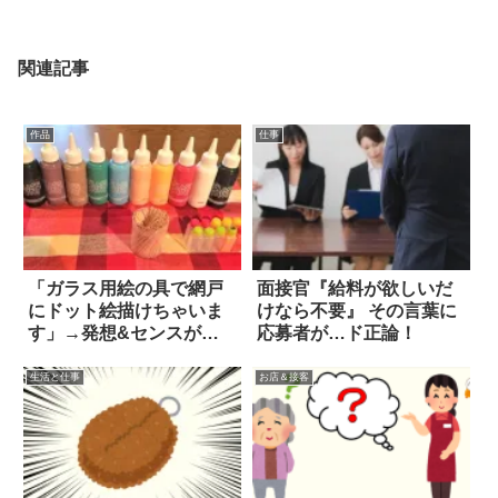
関連記事
作品
仕事
「ガラス用絵の具で網戸
面接官『給料が欲しいだ
にドット絵描けちゃいま
けなら不要』 その言葉に
す」→発想&センスが凄
応募者が…ド正論！
いと称賛の嵐
生活と仕事
お店＆接客