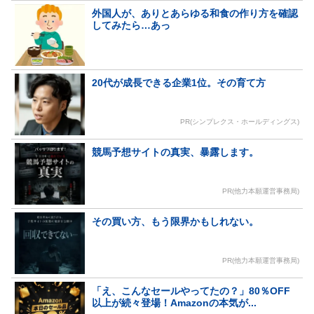
外国人が、ありとあらゆる和食の作り方を確認
してみたら…あっ
20代が成長できる企業1位。その育て方
PR(シンプレクス・ホールディングス)
競馬予想サイトの真実、暴露します。
PR(他力本願運営事務局)
その買い方、もう限界かもしれない。
PR(他力本願運営事務局)
「え、こんなセールやってたの？」80％OFF
以上が続々登場！Amazonの本気が...