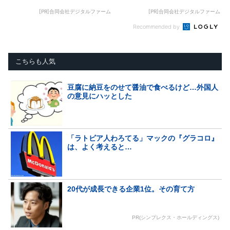
[PR]合同会社デジタルファーム
[PR]合同会社デジタルファーム
Recommended by
こちらも人気
豆腐に納豆をのせて醤油で食べるけど…外国人
の意見にハッとした
「ラトビア人わろてる」マックの『グラコロ』
は、よく考えると…
20代が成長できる企業1位。その育て方
PR(シンプレクス・ホールディングス)