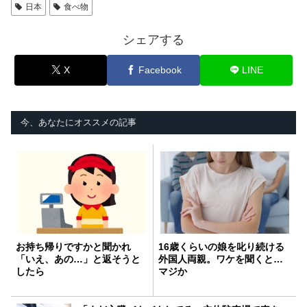
日本
食べ物
シェアする
X
Facebook
LINE
今、あなたにオススメの記事
お持ち帰りですかと聞かれ
16歳くらいの娘を叱り続ける
「いえ、あの…」と返そうと
外国人両親。ワケを聞くと…
したら
マジか