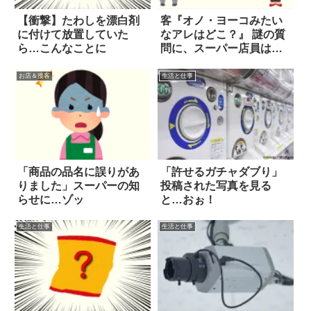
【衝撃】たわしを漂白剤
客『オノ・ヨーコみたい
に付けて放置していた
なアレはどこ？』 謎の質
ら…こんなことに
問に、スーパー店員は…
お店＆接客
生活と仕事
「商品の品名に誤りがあ
「許せるガチャダブり」
りました」スーパーの知
投稿された写真を見る
らせに…ゾッ
と…おぉ！
生活と仕事
生活と仕事