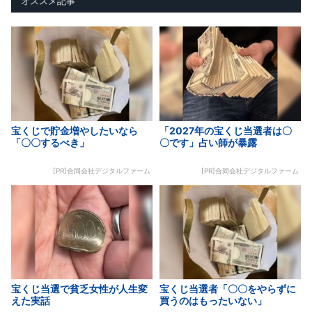
オススメ記事
宝くじで貯金増やしたいなら
「2027年の宝くじ当選者は〇
「〇〇するべき」
〇です」占い師が暴露
[PR]合同会社デジタルファーム
[PR]合同会社デジタルファーム
宝くじ当選で貧乏女性が人生変
宝くじ当選者「〇〇をやらずに
えた実話
買うのはもったいない」