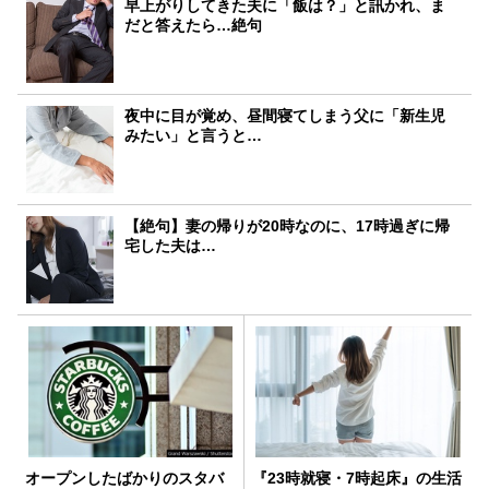
早上がりしてきた夫に「飯は？」と訊かれ、ま
だと答えたら…絶句
夜中に目が覚め、昼間寝てしまう父に「新生児
みたい」と言うと…
【絶句】妻の帰りが20時なのに、17時過ぎに帰
宅した夫は…
オープンしたばかりのスタバ
『23時就寝・7時起床』の生活