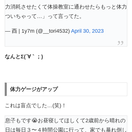
力消耗させたくて体操教室に通わせたらもっと体力
ついちゃって…」って言ってた。
— 酉 | 1y7m (@__tori4532)
April 30, 2023
なんとΣ(´∀｀；)
体力ゲージがアップ
これは盲点でした…(笑)！
息子もです😭お昼寝してほしくて2歳前から晴れの
日は毎日３〜４時間公園に行って、家でも暴れ倒し