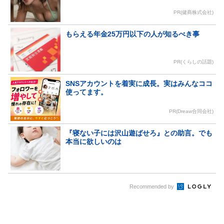
PR(健商株式会社)
もらえる年金25万円以下の人が知るべき事
PR(くらしの話題)
SNSアカウントを着実に成長。実はみんなココ
使ってます。
PR(Dreaw合同会社)
『寝ない子には沢山遊ばせろ』との助言。でも
本当に欲しいのは
Recommended by