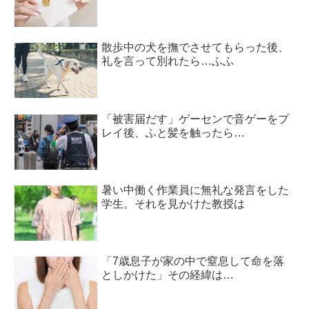
散歩中の犬を撫でさせてもらった後、
礼を言って別れたら…ふふ
「被害届だす」ゲーセンで音ゲーをプ
レイ後、ふと髪を触ったら…
暑い中働く作業員に無礼な発言をした
学生。それを見かけた教授は
「7歳息子が家の中で窒息して命を落
としかけた」その経緯は…