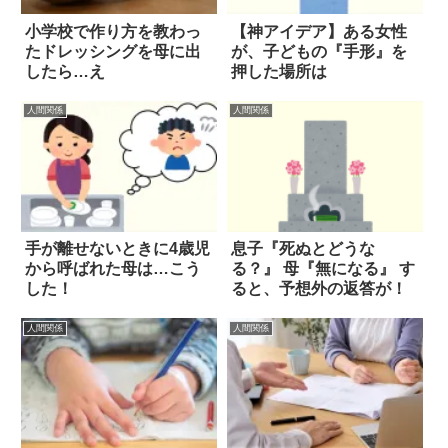
小学校で作り方を教わっ
【神アイデア】ある女性
たドレッシングを母に出
が、子どもの『手形』を
したら…え
押した場所は
人間関係
人間関係
手が離せないときに4歳児
息子『死ぬとどうな
から呼ばれた母は…こう
る？』 母『無になる』 す
した！
ると、予想外の返答が！
人間関係
人間関係