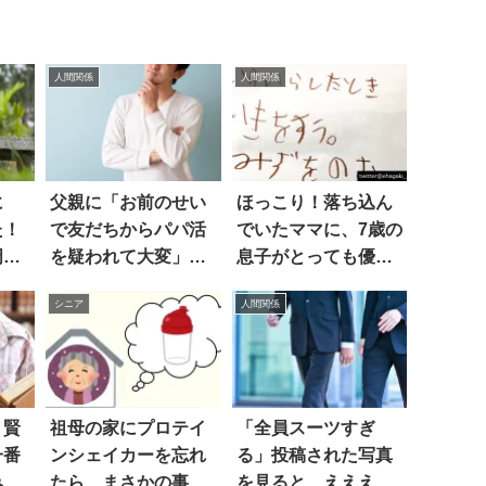
人間関係
人間関係
に
父親に「お前のせい
ほっこり！落ち込ん
た！
で友だちからパパ活
でいたママに、7歳の
周囲
を疑われて大変」と
息子がとっても優し
ス
言われ
い「メモ」をくれた
シニア
人間関係
う賢
祖母の家にプロテイ
「全員スーツすぎ
一番
ンシェイカーを忘れ
る」投稿された写真
みる
たら…まさかの事態
を見ると…ええええ