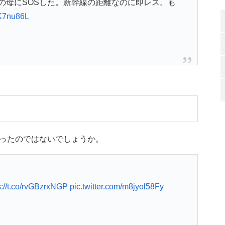
の母にSOSした。新幹線の距離なのに即レス。も
JK7nu86L
ったのではないでしょうか。
s://t.co/rvGBzrxNGP
pic.twitter.com/m8jyol58Fy