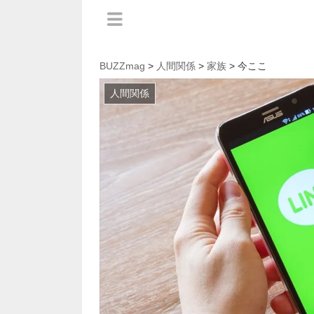
BUZZmag
>
人間関係
>
家族
> 今ここ
人間関係