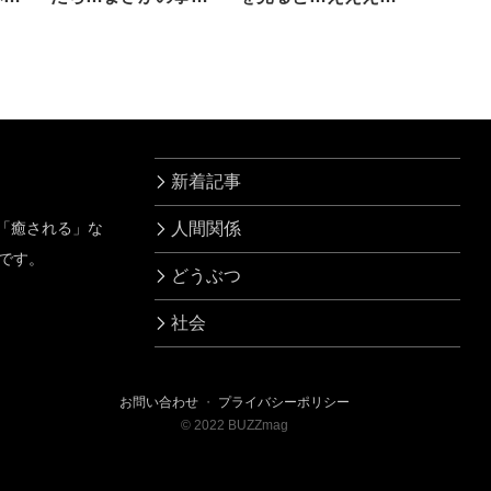
に
え！
新着記事
」「癒される」な
人間関係
です。
どうぶつ
社会
お問い合わせ
・
プライバシーポリシー
©
2022
BUZZmag