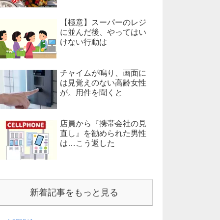
【極意】スーパーのレジ
に並んだ後、やってはい
けない行動は
チャイムが鳴り、画面に
は見覚えのない高齢女性
が。用件を聞くと
店員から『携帯会社の見
直し』を勧められた男性
は…こう返した
新着記事をもっと見る