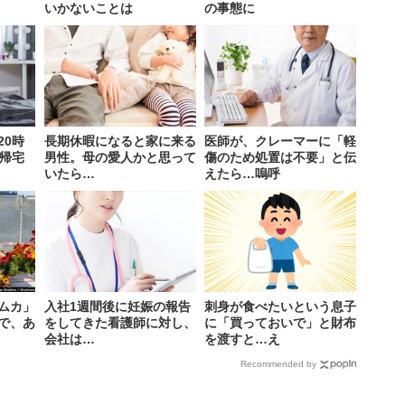
いかないことは
の事態に
20時
長期休暇になると家に来る
医師が、クレーマーに「軽
に帰宅
男性。母の愛人かと思って
傷のため処置は不要」と伝
いたら…
えたら…嗚呼
ムカ」
入社1週間後に妊娠の報告
刺身が食べたいという息子
査で、あ
をしてきた看護師に対し、
に「買っておいで」と財布
会社は…
を渡すと…え
Recommended by