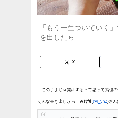
「もう一生ついていく」育
を出したら
X
「このままじゃ発狂するって思って義理の
そんな書き出しから、
みけ🐈
(
@i_yn2
)さ