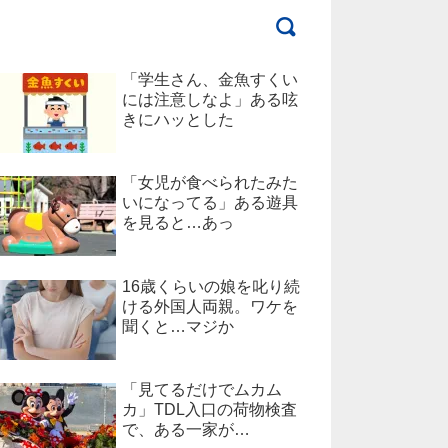
「学生さん、金魚すくい
には注意しなよ」ある呟
きにハッとした
「女児が食べられたみた
いになってる」ある遊具
を見ると…あっ
16歳くらいの娘を叱り続
ける外国人両親。ワケを
聞くと…マジか
「見てるだけでムカム
カ」TDL入口の荷物検査
で、ある一家が…