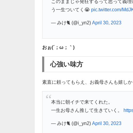
このままじゃ発狂するって思って義理
う一生ついてく😭
pic.twitter.com/Md
— みけ🐈 (@i_yn2)
April 30, 2023
おぉ(´；ω；｀)
心強い味方
素直に頼ってもらえ、お義母さんも嬉しか
本当に朝イチで来てくれた。
一生お母さん推して生きていく。
http
— みけ🐈 (@i_yn2)
April 30, 2023