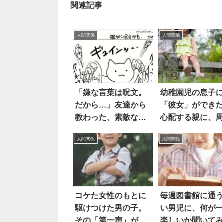
関連記事
人間関係
人間関係
「嫌な言葉は呪文。
幼稚園児の息子
だから…」友達から
「彼女」ができ
教わった、素敵な心
心配する親に、
の保ち方
からのアドバイ
人間関係
人間関係
は…
コケた女性のもとに
毎週図書館に通
駆けつけた男の子。
い男児に、何が
その「第一声」が素
楽しいか聞いて