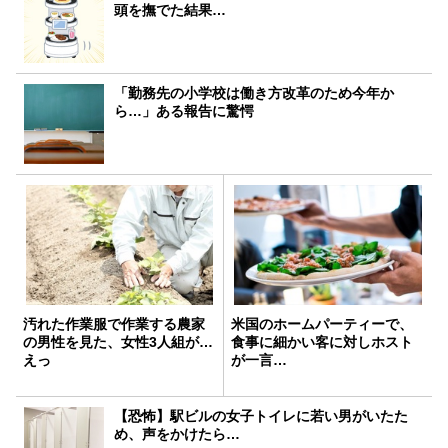
頭を撫でた結果…
「勤務先の小学校は働き方改革のため今年か
ら…」ある報告に驚愕
汚れた作業服で作業する農家
米国のホームパーティーで、
の男性を見た、女性3人組が…
食事に細かい客に対しホスト
えっ
が一言…
【恐怖】駅ビルの女子トイレに若い男がいたた
め、声をかけたら…