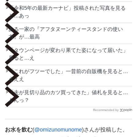
「令和5年の最新カーナビ」投稿された写真を見る
と…あっ
ある一家の『アフタヌーンティースタンドの使い
方』が…最高
「タウンページが変わり果てた姿になって届いた」
見ると…え
「これがフツーでした」一昔前の自販機を見ると…
えええ
「夫が見切り品のカツ買ってきた」値札を見ると…
んんっ？
Recommended by
お水を飲む
(
@omizunomunome
)さんが投稿した、