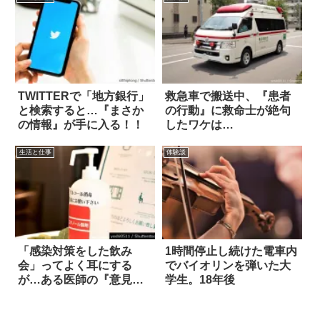
TWITTERで「地方銀行」
救急車で搬送中、『患者
と検索すると…『まさか
の行動』に救命士が絶句
の情報』が手に入る！！
したワケは…
生活と仕事
体験談
「感染対策をした飲み
1時間停止し続けた電車内
会」ってよく耳にする
でバイオリンを弾いた大
が…ある医師の『意見』
学生。18年後
に反響