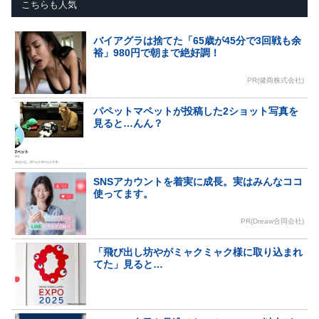
こちらも人気
バイアグラは捨てた「65歳が45分で3回戦も余
裕」980円で朝まで絶好調！
PR(健商株式会社)
パペットマペットが投稿した2ショット写真を
見ると…んん？
SNSアカウントを着実に成長。実はみんなココ
使ってます。
PR(Dreaw合同会社)
「飛び出し坊やがミャクミャク様に取り込まれ
てた」見ると…