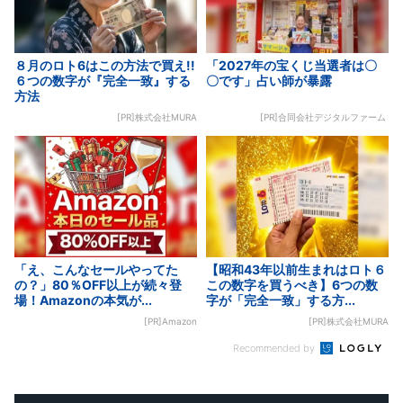
８月のロト6はこの方法で買え!!
「2027年の宝くじ当選者は〇
６つの数字が『完全一致』する
〇です」占い師が暴露
方法
[PR]株式会社MURA
[PR]合同会社デジタルファーム
「え、こんなセールやってた
【昭和43年以前生まれはロト６
の？」80％OFF以上が続々登
この数字を買うべき】6つの数
場！Amazonの本気が...
字が「完全一致」する方...
[PR]Amazon
[PR]株式会社MURA
Recommended by