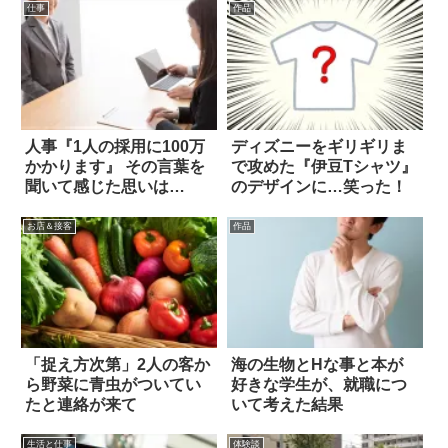
仕事
作品
人事『1人の採用に100万
ディズニーをギリギリま
かかります』 その言葉を
で攻めた『伊豆Tシャツ』
聞いて感じた思いは…
のデザインに…笑った！
お店＆接客
作品
「捉え方次第」2人の客か
海の生物とHな事と本が
ら野菜に青虫がついてい
好きな学生が、就職につ
たと連絡が来て
いて考えた結果
生活と仕事
体験談