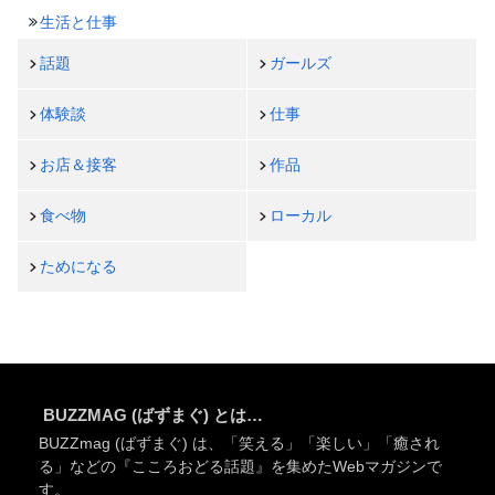
生活と仕事
話題
ガールズ
体験談
仕事
お店＆接客
作品
食べ物
ローカル
ためになる
BUZZMAG (ばずまぐ) とは…
BUZZmag (ばずまぐ) は、「笑える」「楽しい」「癒され
る」などの『こころおどる話題』を集めたWebマガジンで
す。