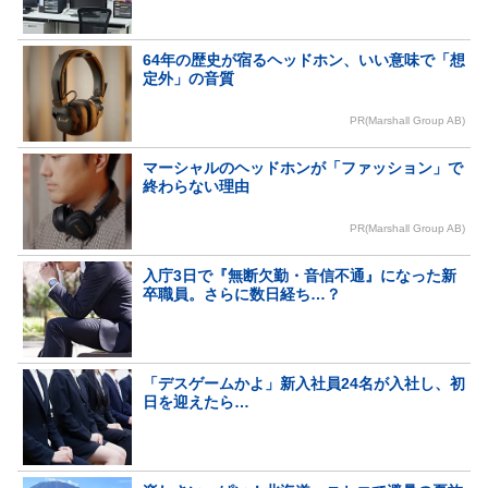
64年の歴史が宿るヘッドホン、いい意味で「想
定外」の音質
PR(Marshall Group AB)
マーシャルのヘッドホンが「ファッション」で
終わらない理由
PR(Marshall Group AB)
入庁3日で『無断欠勤・音信不通』になった新
卒職員。さらに数日経ち…？
「デスゲームかよ」新入社員24名が入社し、初
日を迎えたら…