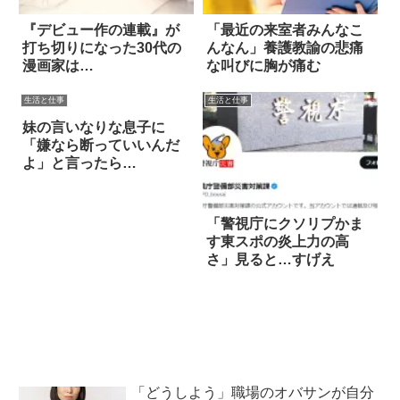
『デビュー作の連載』が
「最近の来室者みんなこ
打ち切りになった30代の
んなん」養護教諭の悲痛
漫画家は…
な叫びに胸が痛む
生活と仕事
生活と仕事
妹の言いなりな息子に
「嫌なら断っていいんだ
よ」と言ったら…
「警視庁にクソリプかま
す東スポの炎上力の高
さ」見ると…すげえ
「どうしよう」職場のオバサンが自分