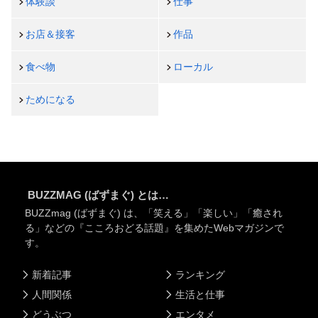
体験談
仕事
お店＆接客
作品
食べ物
ローカル
ためになる
BUZZMAG (ばずまぐ) とは…
BUZZmag (ばずまぐ) は、「笑える」「楽しい」「癒され
る」などの『こころおどる話題』を集めたWebマガジンで
す。
新着記事
ランキング
人間関係
生活と仕事
どうぶつ
エンタメ