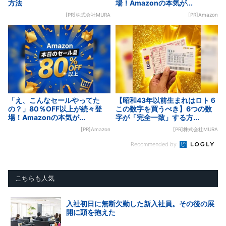
方法
場！Amazonの本気が...
[PR]株式会社MURA
[PR]Amazon
「え、こんなセールやってた
【昭和43年以前生まれはロト６
の？」80％OFF以上が続々登
この数字を買うべき】6つの数
場！Amazonの本気が...
字が「完全一致」する方...
[PR]Amazon
[PR]株式会社MURA
Recommended by
こちらも人気
入社初日に無断欠勤した新入社員。その後の展
開に頭を抱えた