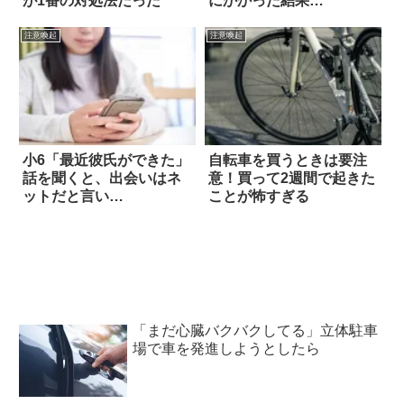
が1番の対処法だった
にかかった結果…
注意喚起
注意喚起
小6「最近彼氏ができた」
自転車を買うときは要注
話を聞くと、出会いはネ
意！買って2週間で起きた
ットだと言い…
ことが怖すぎる
「まだ心臓バクバクしてる」立体駐車
場で車を発進しようとしたら