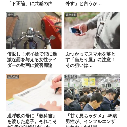
「ド正論」に共感の声
外す」と言うが…
社会
注意喚起
倍返し！ポイ捨て犯に過
ぶつかってスマホを落と
激な罰を与える女性ライ
す「当たり屋」に注意！
ダーの動画に賛否両論
その狙いは…
注意喚起
注意喚起
過呼吸の母に『教科書』
『甘く見ちゃダメ』 45歳
を渡した息子。それこそ
男性が、インフルエンザ