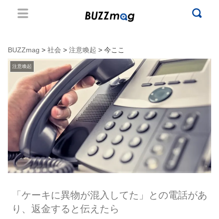
BUZZmag
>
社会
>
注意喚起
> 今ここ
注意喚起
「ケーキに異物が混入してた」との電話があ
り、返金すると伝えたら