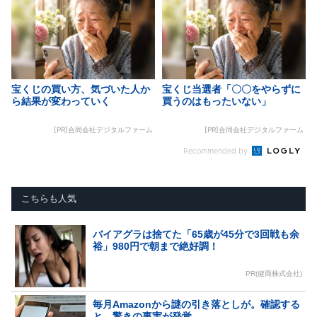
宝くじの買い方、気づいた人か
宝くじ当選者「〇〇をやらずに
ら結果が変わっていく
買うのはもったいない」
[PR]合同会社デジタルファーム
[PR]合同会社デジタルファーム
Recommended by
こちらも人気
バイアグラは捨てた「65歳が45分で3回戦も余
裕」980円で朝まで絶好調！
PR(健商株式会社)
毎月Amazonから謎の引き落としが。確認する
と…驚きの事実が発覚