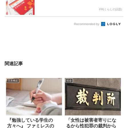
PR(くらしの話題)
Recommended by
関連記事
注意喚起
社会
『勉強している学生の
「女性は被害者寄りにな
方々へ』 ファミレスの
るから性犯罪の裁判から