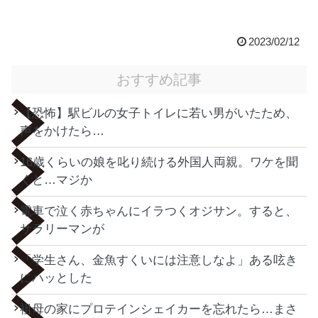
2023/02/12
おすすめ記事
【恐怖】駅ビルの女子トイレに若い男がいたため、
声をかけたら…
16歳くらいの娘を叱り続ける外国人両親。ワケを聞
くと…マジか
電車で泣く赤ちゃんにイラつくオジサン。すると、
サラリーマンが
「学生さん、金魚すくいには注意しなよ」ある呟き
にハッとした
祖母の家にプロテインシェイカーを忘れたら…まさ