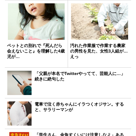
ペットとの別れで『死んだら
汚れた作業服で作業する農家
会えないこと』を理解した4歳
の男性を見た、女性3人組が…
児が…
えっ
「父親が本名でTwitterやってて、芸能人に…」
続きに絶句した
電車で泣く赤ちゃんにイラつくオジサン。する
と、サラリーマンが
「学生さん、金魚すくいには注意しなよ」ある