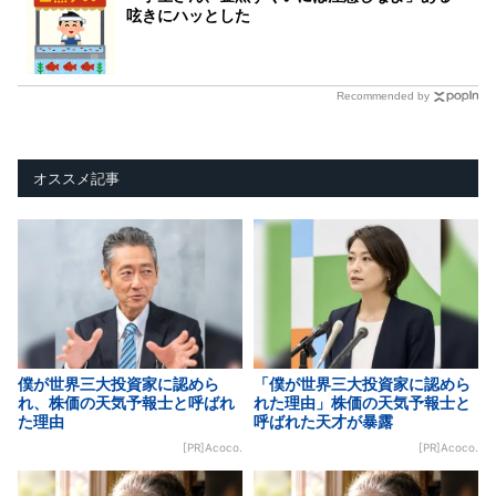
呟きにハッとした
Recommended by
オススメ記事
僕が世界三大投資家に認めら
「僕が世界三大投資家に認めら
れ、株価の天気予報士と呼ばれ
れた理由」株価の天気予報士と
た理由
呼ばれた天才が暴露
[PR]Acoco.
[PR]Acoco.