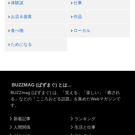
体験談
仕事
お店＆接客
作品
食べ物
ローカル
ためになる
BUZZMAG (ばずまぐ) とは…
BUZZmag (ばずまぐ) は、「笑える」「楽しい」「癒され
る」などの『こころおどる話題』を集めたWebマガジンで
す。
新着記事
ランキング
人間関係
生活と仕事