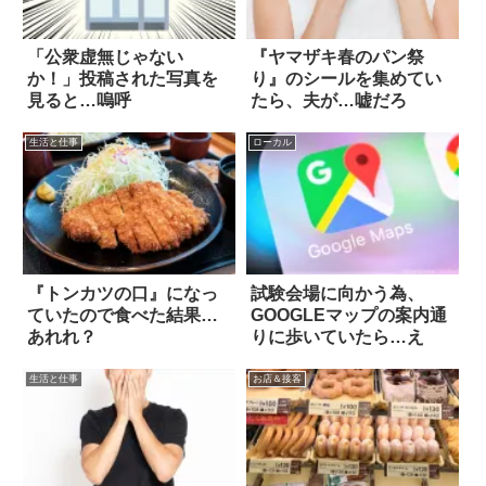
「公衆虚無じゃない
『ヤマザキ春のパン祭
か！」投稿された写真を
り』のシールを集めてい
見ると…嗚呼
たら、夫が…嘘だろ
生活と仕事
ローカル
『トンカツの口』になっ
試験会場に向かう為、
ていたので食べた結果…
GOOGLEマップの案内通
あれれ？
りに歩いていたら…え
生活と仕事
お店＆接客