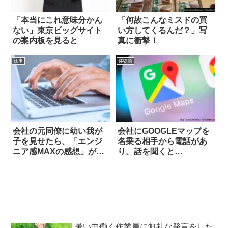
「本当にこれ意味分かん
「何故こんなミスドの買
ない」東京ビッグサイト
い方してくるんだ？」写
の案内板を見ると
真に衝撃！
仕事
体験談
会社の元同僚に幼い我が
会社にGOOGLEマップを
子を見せたら、「エンジ
名乗る相手から電話があ
ニア感MAXの感想」が返
り、話を聞くと…
ってきた！
暑い中働く作業員に無礼な発言をした