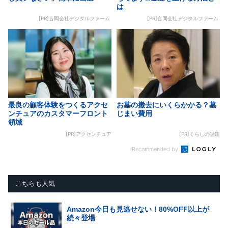
は
[PR]合同会社デジタルファーム
[PR]合同会社デジタルファーム
最良の顧客体験をつくるアクセ
お墓の撤去にいくらかかる？墓
ンチュアのカスタマーフロント
じまい費用
領域
[PR]アクセンチュア
[PR]くらしの話題
Recommended by
こちらも人気
Amazon今日も見逃せない！80%OFF以上が
続々登場