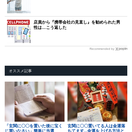
店員から『携帯会社の見直し』を勧められた男
性は…こう返した
Recommended by
オススメ記事
「玄関に〇〇を置いた後に宝く
玄関に〇〇置いてる人は金運落
じ買いなさい」簡単に当選
ちてます…金運を上げる方法と