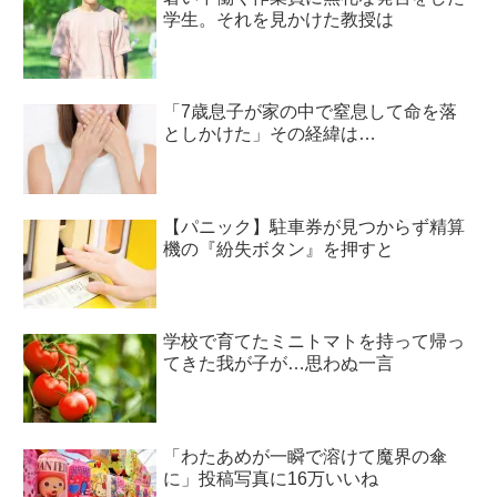
学生。それを見かけた教授は
「7歳息子が家の中で窒息して命を落
としかけた」その経緯は…
【パニック】駐車券が見つからず精算
機の『紛失ボタン』を押すと
学校で育てたミニトマトを持って帰っ
てきた我が子が…思わぬ一言
「わたあめが一瞬で溶けて魔界の傘
に」投稿写真に16万いいね