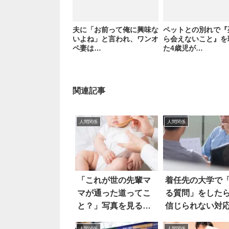
夫に「お前って俺に興味な
ペットとの別れで『
いよね」と言われ、ワンオ
ら会えないこと』を
ペ妻は…
た4歳児が…
関連記事
人間関係
人間関係
「これが世の先輩マ
着任先の大学で
マが通った道ってこ
る質問」をした
と？」写真を見る
信じられない対
と…おぉ
唖然！！
人間関係
人間関係