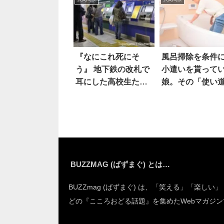
『なにこれ死にそ
風呂掃除を条件
う』 地下鉄の改札で
小遣いを貰って
耳にした高校生たち
娘。その「使い
の「会話」に、心が
が…賢すぎる！
震えた！
BUZZMAG (ばずまぐ) とは…
BUZZmag (ばずまぐ) は、「笑える」「楽しい
どの『こころおどる話題』を集めたWebマガジン