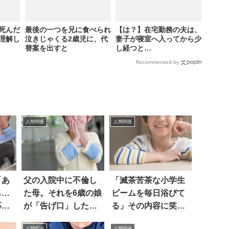
死んだ
最後の一つを兄に食べられ
【は？】在宅勤務の夫は、
理解し
泣きじゃくる2歳児に、代
妻子が寝室へ入ってから少
替案を出すと
し経つと…
Recommended by
人間関係
人間関係
「あ
父の入院中に不倫し
「滅茶苦茶な小学生
ら…
た母。それを6歳の娘
ビームを毎日浴びて
応に
が「告げ口」した結
る」その内容に笑っ
果…後味の悪いエピ
た
人間関係
人間関係