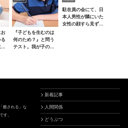
ソード
駐在員の会にて、日
本人男性が隣にいた
女性の顔すら見ずに
無言で
にお
『子どもを生むのは
いる
何のため？』と問う
道」
テスト。我が子の解
答に笑った
新着記事
」「癒される」な
人間関係
です。
どうぶつ