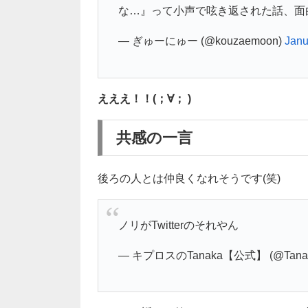
な…』って小声で呟き返された話、面
— ぎゅーにゅー (@kouzaemoon)
Janu
えええ！！(；∀； )
共感の一言
後ろの人とは仲良くなれそうです(笑)
ノリがTwitterのそれやん
— キプロスのTanaka【公式】 (@Tanaka