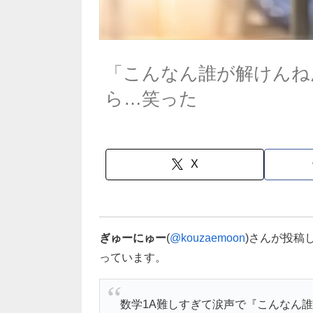
「こんなん誰が解けんね
ら…笑った
X
ぎゅーにゅー
(
@kouzaemoon
)さんが投稿
っています。
数学1A難しすぎて涙声で『こんなん