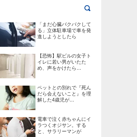
「まだ心臓バクバクして
る」立体駐車場で車を発
進しようとしたら
【恐怖】駅ビルの女子ト
イレに若い男がいたた
め、声をかけたら…
ペットとの別れで『死ん
だら会えないこと』を理
解した4歳児が…
電車で泣く赤ちゃんにイ
ラつくオジサン。する
と、サラリーマンが