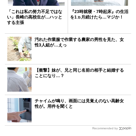
「これは私の努力不足ではな
『23時就寝・7時起床』の生活
い」長崎の高校生が…ハッと
を1ヵ月続けたら…マジか！
する主張
汚れた作業服で作業する農家の男性を見た、女
性3人組が…えっ
【衝撃】妹が、兄と同じ名前の相手と結婚する
ことになり…？
チャイムが鳴り、画面には見覚えのない高齢女
性が。用件を聞くと
Recommended by