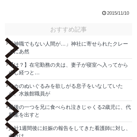
2015/11/10
おすすめ記事
「神職でもない人間が…」神社に寄せられたクレー
ムにあ然
【は？】在宅勤務の夫は、妻子が寝室へ入ってから
少し経つと…
イカのぬいぐるみを欲しがる息子をいなしていた
ら、水族館職員が
最後の一つを兄に食べられ泣きじゃくる2歳児に、代
替案を出すと
入社1週間後に妊娠の報告をしてきた看護師に対し、
会社は…