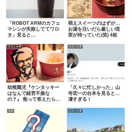
「ROBOT ARMのカフェ
萌えスイーツのはずが…
マシンが失敗しててワロ
お湯を注いだら厳しい現
タ」見ると…
実が待っていた(笑) 4枚
生活と仕事
生活と仕事
幼稚園児『ケンタッキー
「久々に忙しかった」山
はなんで経営不振な
寺宏一の台本を見ると…
の？』 焦って答えたら…
凄すぎる！
あ！
話題
生活と仕事