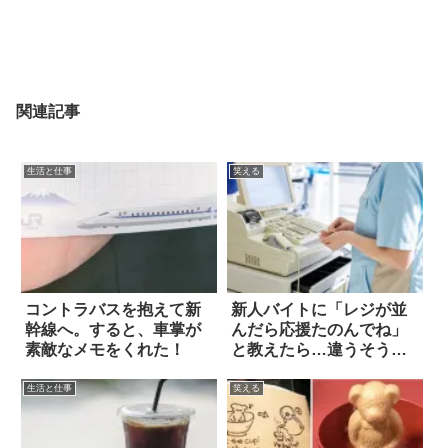
関連記事
生活と仕事
笑える
コントラバスを抱えて新
新人バイトに「レジが並
幹線へ。すると、車掌が
んだら応援たのんでね」
素敵なメモをくれた！
と教えたら…違うそうじ
ゃない(笑)
生活と仕事
笑える