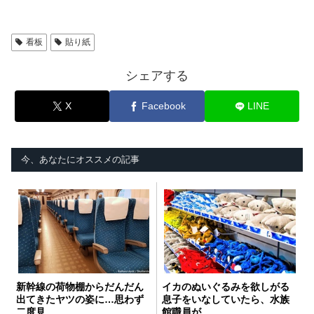
看板
貼り紙
シェアする
X
Facebook
LINE
今、あなたにオススメの記事
新幹線の荷物棚からだんだん
イカのぬいぐるみを欲しがる
出てきたヤツの姿に…思わず
息子をいなしていたら、水族
二度見
館職員が