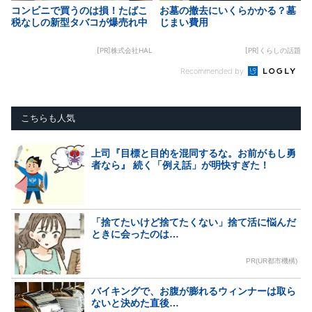
コンビニで買うのは損！たばこ
お墓の撤去にいくらかかる？墓
税なしの新型タバコが爆売れ中
じまい費用
[PR]株式会社HAL
[PR]くらしの話題
Recommended by
こちらも人気
上司『目標と目的を混同するな。お前がもし勇
者なら』 続く「例え話」が明快すぎた！
「捨てたいけど捨てたくない」捨て活に悩んだ
ときに会ったのは…
PR(UR都市機構)
バイキングで、お腹が膨れるウィンナーは取ら
ないと決めた直後…