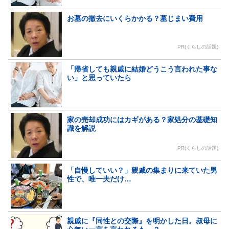
お墓の撤去にいくらかかる？墓じまい費用
PR(くらしの話題)
「帰省しても親戚に結婚どうこう言われた事な
い」と思っていたら
家の売却成功にはカギがある？家処分の基礎知
識を解説
PR(くらしの話題)
「自慢していい？」親戚の集まりに来ていた男
性で、唯一夫だけ…
親戚に『同性との交際』を明かした日。叔母に