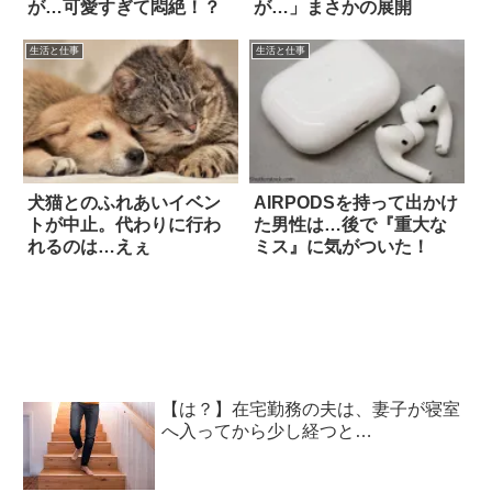
が…可愛すぎて悶絶！？
が…」まさかの展開
生活と仕事
生活と仕事
犬猫とのふれあいイベン
AIRPODSを持って出かけ
トが中止。代わりに行わ
た男性は…後で『重大な
れるのは…えぇ
ミス』に気がついた！
【は？】在宅勤務の夫は、妻子が寝室
へ入ってから少し経つと…