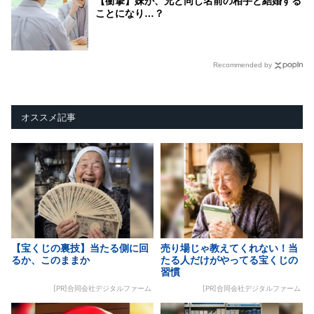
【衝撃】妹が、兄と同じ名前の相手と結婚する
ことになり…？
Recommended by
オススメ記事
【宝くじの裏技】当たる側に回
売り場じゃ教えてくれない！当
るか、このままか
たる人だけがやってる宝くじの
習慣
[PR]合同会社デジタルファーム
[PR]合同会社デジタルファーム