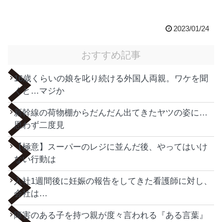
2023/01/24
おすすめ記事
16歳くらいの娘を叱り続ける外国人両親。ワケを聞
くと…マジか
新幹線の荷物棚からだんだん出てきたヤツの姿に…
思わず二度見
【極意】スーパーのレジに並んだ後、やってはいけ
ない行動は
入社1週間後に妊娠の報告をしてきた看護師に対し、
会社は…
障害のある子を持つ親が度々言われる『ある言葉』