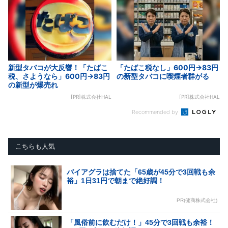
新型タバコが大反響！「たばこ
「たばこ税なし」600円→83円
税、さようなら」600円→83円
の新型タバコに喫煙者群がる
の新型が爆売れ
[PR]株式会社HAL
[PR]株式会社HAL
Recommended by
こちらも人気
バイアグラは捨てた「65歳が45分で3回戦も余
裕」1日31円で朝まで絶好調！
PR(健商株式会社)
「風俗前に飲むだけ！」45分で3回戦も余裕！