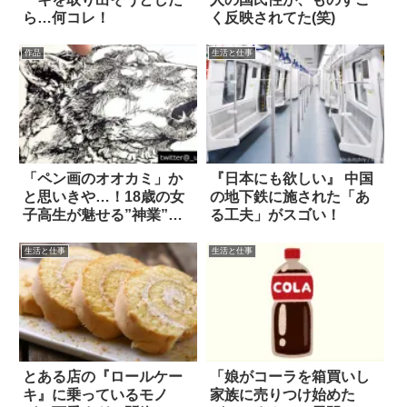
ら…何コレ！
く反映されてた(笑)
作品
生活と仕事
「ペン画のオオカミ」か
『日本にも欲しい』 中国
と思いきや…！18歳の女
の地下鉄に施された「あ
子高生が魅せる”神業”に
る工夫」がスゴい！
驚きの声
生活と仕事
生活と仕事
とある店の『ロールケー
「娘がコーラを箱買いし
キ』に乗っているモノ
家族に売りつけ始めた