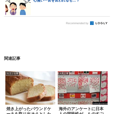
心無い一言を言われるも…？
Recommended by
関連記事
生活と仕事
人気記事
焼き上がったパウンドケ
海外のアンケートに日本
ーキを取り出そうとした
人の国民性が、ものすご