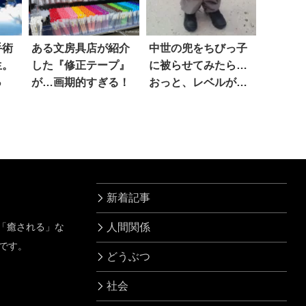
手術
ある文房具店が紹介
中世の兜をちびっ子
生。
した『修正テープ』
に被らせてみたら…
っ
が…画期的すぎる！
おっと、レベルが足
りないようだ(笑)
新着記事
」「癒される」な
人間関係
です。
どうぶつ
社会