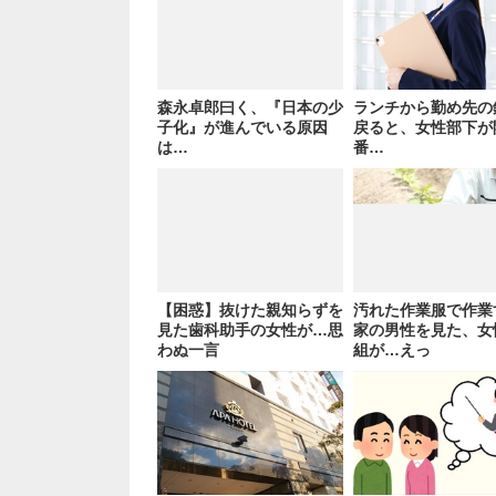
森永卓郎曰く、『日本の少
ランチから勤め先の
子化』が進んでいる原因
戻ると、女性部下が
は…
番…
【困惑】抜けた親知らずを
汚れた作業服で作業
見た歯科助手の女性が…思
家の男性を見た、女
わぬ一言
組が…えっ