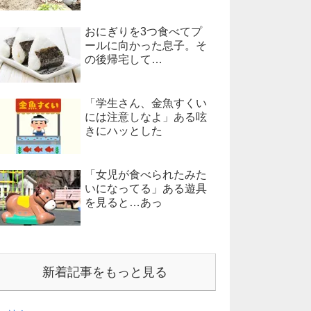
おにぎりを3つ食べてプ
ールに向かった息子。そ
の後帰宅して…
「学生さん、金魚すくい
には注意しなよ」ある呟
きにハッとした
「女児が食べられたみた
いになってる」ある遊具
を見ると…あっ
新着記事をもっと見る