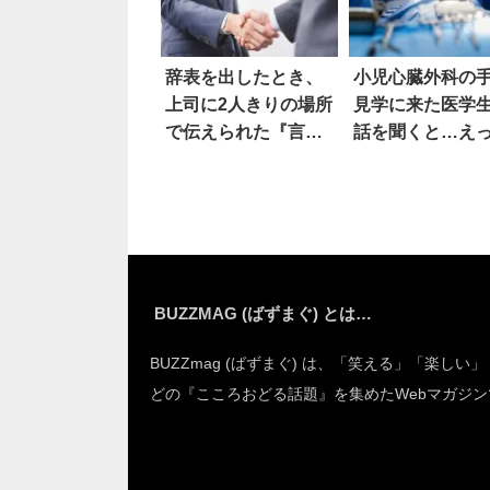
辞表を出したとき、
小児心臓外科の
上司に2人きりの場所
見学に来た医学
で伝えられた『言
話を聞くと…え
葉』に…泣いた
BUZZMAG (ばずまぐ) とは…
BUZZmag (ばずまぐ) は、「笑える」「楽しい
どの『こころおどる話題』を集めたWebマガジン