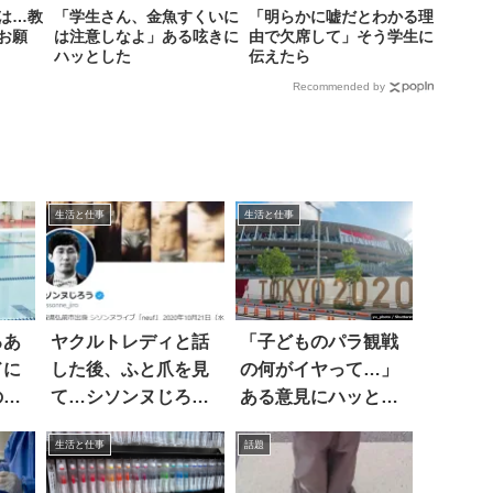
は…教
「学生さん、金魚すくいに
「明らかに嘘だとわかる理
お願
は注意しなよ」ある呟きに
由で欠席して」そう学生に
ハッとした
伝えたら
Recommended by
生活と仕事
生活と仕事
るあ
ヤクルトレディと話
「子どものパラ観戦
ドに
した後、ふと爪を見
の何がイヤって…」
の正
て…シソンヌじろう
ある意見にハッとし
は気付いた！？
た
生活と仕事
話題