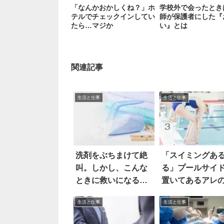
「なんかおかしくね？」ホ
学校外で会ったとき
テルでチェックインしてい
師が保護者にした『
たら…マジか
い』とは
関連記事
生活と仕事
生活と仕事
洗剤をぶちまけて絶
「スイミングあ
叫。しかし、こんな
る」プールサイ
ときに救いになるの
置いてあるアレ
は…
体は…
生活と仕事
生活と仕事