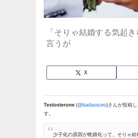
「そりゃ結婚する気起き
言うが
X
Testosterone
(
@badassceo
)さんが投稿
す。
少子化の原因が晩婚化って、そりゃ給