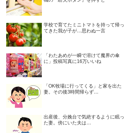
学校で育てたミニトマトを持って帰っ
てきた我が子が…思わぬ一言
「わたあめが一瞬で溶けて魔界の傘
に」投稿写真に16万いいね
「OK牧場に行ってくる」と家を出た
妻。その後3時間帰らず…
出産後、分娩台で気絶するように眠っ
た妻。傍にいた夫は…