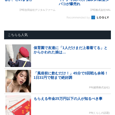
バコが爆売れ
[PR]合同会社デジタルファーム
[PR]株式会社HAL
Recommended by
こちらも人気
保育園で友達に「1人だけまだ上着着てる」と
からかわれた娘は…
「風俗前に飲むだけ！」45分で3回戦も余裕！
1日31円で朝まで絶好調
PR(健商株式会社)
もらえる年金25万円以下の人が知るべき事
PR(くらしの話題)