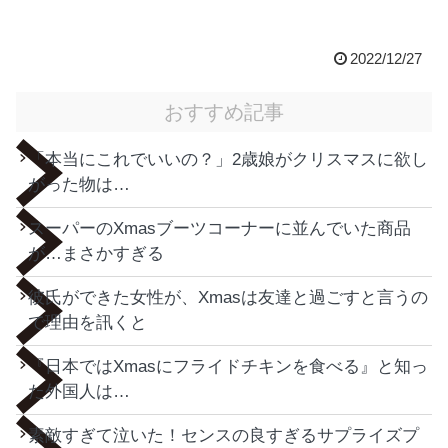
2022/12/27
おすすめ記事
「本当にこれでいいの？」2歳娘がクリスマスに欲し
がった物は…
スーパーのXmasブーツコーナーに並んでいた商品
が…まさかすぎる
彼氏ができた女性が、Xmasは友達と過ごすと言うの
で理由を訊くと
『日本ではXmasにフライドチキンを食べる』と知っ
た外国人は…
素敵すぎて泣いた！センスの良すぎるサプライズプ