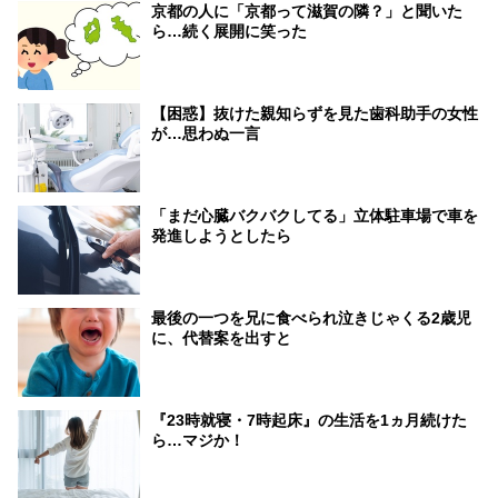
京都の人に「京都って滋賀の隣？」と聞いた
ら…続く展開に笑った
【困惑】抜けた親知らずを見た歯科助手の女性
が…思わぬ一言
「まだ心臓バクバクしてる」立体駐車場で車を
発進しようとしたら
最後の一つを兄に食べられ泣きじゃくる2歳児
に、代替案を出すと
『23時就寝・7時起床』の生活を1ヵ月続けた
ら…マジか！