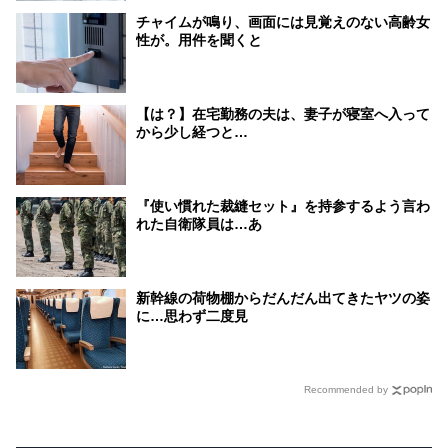
チャイムが鳴り、画面には見覚えのない高齢女
性が。用件を聞くと
【は？】在宅勤務の夫は、妻子が寝室へ入って
から少し経つと…
『使い慣れた裁縫セット』を持参するよう言わ
れた自衛隊員は…あ
新幹線の荷物棚からだんだん出てきたヤツの姿
に…思わず二度見
Recommended by