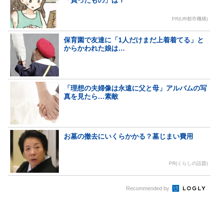
「買ったもの」は？
PR(UR都市機構)
保育園で友達に「1人だけまだ上着着てる」と
からかわれた娘は…
「理想の夫婦像は永遠に父と母」アルバムの写
真を見たら…素敵
お墓の撤去にいくらかかる？墓じまい費用
PR(くらしの話題)
Recommended by