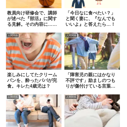
教員向け研修会で、講師
「今日なに食べたい？」
が述べた『部活』に関す
と聞く妻に、『なんでも
る見解。その内容に…あ
いいよ』と答えたら…！
然
人間関係
人間関係
楽しみにしてたクリーム
「障害児の親にはかなり
パンを、酔ったパパが完
不評です」励ましのつも
食。キレた4歳児は？
りが傷付けている言葉と
は
人間関係
人間関係