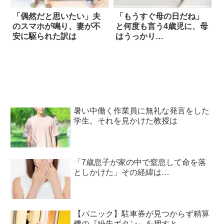
「偶然だと思いたい」夫
「もうすぐ母の日だね」
のスマホが鳴り、妻が不
と何度も言う4歳児に、母
安に駆られた訳は
はうっかり…
暑い中働く作業員に無礼な発言をした
学生。それを見かけた教授は
「7歳息子が家の中で窒息して命を落
としかけた」その経緯は…
【パニック】駐車券が見つからず精算
機の『紛失ボタン』を押すと