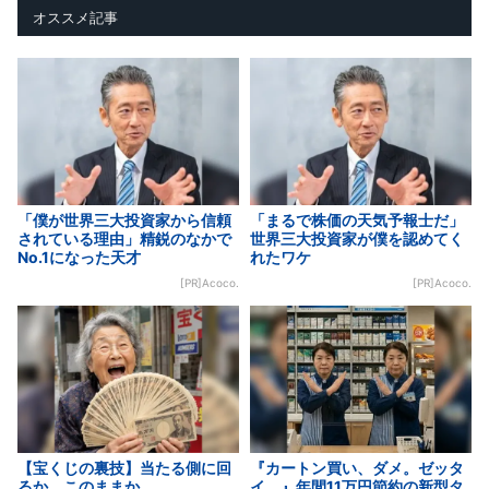
オススメ記事
「僕が世界三大投資家から信頼
「まるで株価の天気予報士だ」
されている理由」精鋭のなかで
世界三大投資家が僕を認めてく
No.1になった天才
れたワケ
[PR]Acoco.
[PR]Acoco.
【宝くじの裏技】当たる側に回
『カートン買い、ダメ。ゼッタ
るか、このままか
イ。』年間11万円節約の新型タ