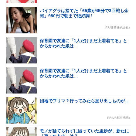
バイアグラは捨てた「65歳が45分で3回戦も余
裕」980円で朝まで絶好調！
PR(健商株式会社)
保育園で友達に「1人だけまだ上着着てる」と
からかわれた娘は…
保育園で友達に「1人だけまだ上着着てる」と
からかわれた娘は…
団地でフリマ？行ってみたら掘り出しものが…
PR(UR都市機構)
モノが捨てられずに困っていた里歩が、新たに