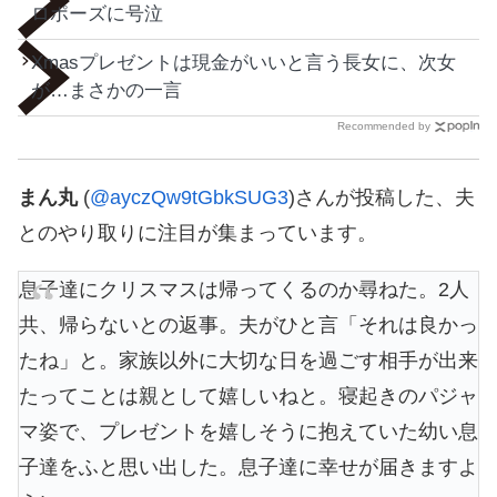
ロポーズに号泣
Xmasプレゼントは現金がいいと言う長女に、次女
が…まさかの一言
Recommended by
まん丸
(
@ayczQw9tGbkSUG3
)さんが投稿した、夫
とのやり取りに注目が集まっています。
息子達にクリスマスは帰ってくるのか尋ねた。2人
共、帰らないとの返事。夫がひと言「それは良かっ
たね」と。家族以外に大切な日を過ごす相手が出来
たってことは親として嬉しいねと。寝起きのパジャ
マ姿で、プレゼントを嬉しそうに抱えていた幼い息
子達をふと思い出した。息子達に幸せが届きますよ