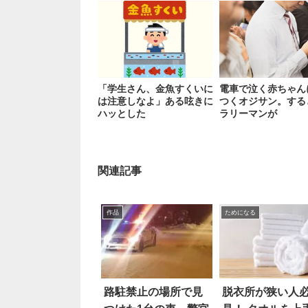
「学生さん、金魚すくいに
電車で泣く赤ちゃん
は注意しなよ」ある呟きに
つくオジサン。する
ハッとした
ラリーマンが
関連記事
作品
ためになる
路駐禁止の場所で見
脱衣所が狭い人