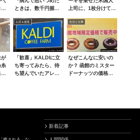
手く
『病んで思いつめた
ーキを乗せた米国人
コチ
ときは、数千円握り
上司に、1枚分けてと
しめて…』
言うと
お店＆接客
生活と仕事
量が
「歓喜」KALDIに立
なぜこんなに安いの
乃糸
ち寄ってみたら、待
か？ 函館のミスター
出す
ち望んでいたアレ
ドーナッツの価格設
が…
定が異常だと話題に
新着記事
」「癒される」な
人間関係