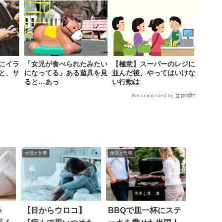
にイラ
「女児が食べられたみたい
【極意】スーパーのレジに
と、サ
になってる」ある遊具を見
並んだ後、やってはいけな
ると…あっ
い行動は
Recommended by
生活と仕事
生活と仕事
必
【目からウロコ】
BBQで皿一杯にステ