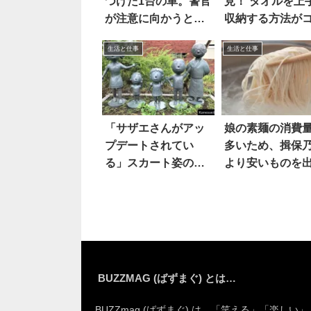
つけた1台の車。警官
見！ タオルを上
が注意に向かうと…
収納する方法が
えっ！？
ラ
生活と仕事
生活と仕事
「サザエさんがアッ
娘の素麺の消費
プデートされてい
多いため、揖保
る」スカート姿のカ
より安いものを
ツオが…
と…
BUZZMAG (ばずまぐ) とは…
BUZZmag (ばずまぐ) は、「笑える」「楽しい