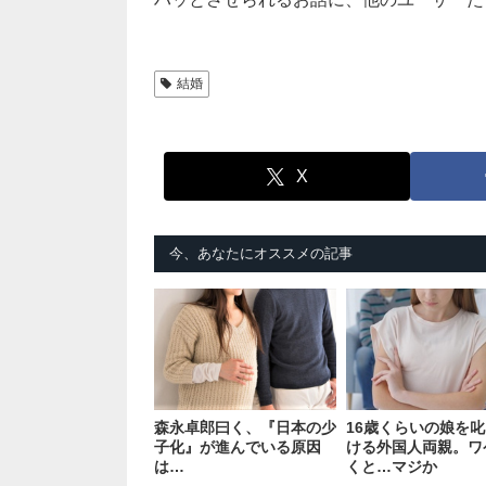
結婚
X
今、あなたにオススメの記事
森永卓郎曰く、『日本の少
16歳くらいの娘を
子化』が進んでいる原因
ける外国人両親。ワ
は…
くと…マジか