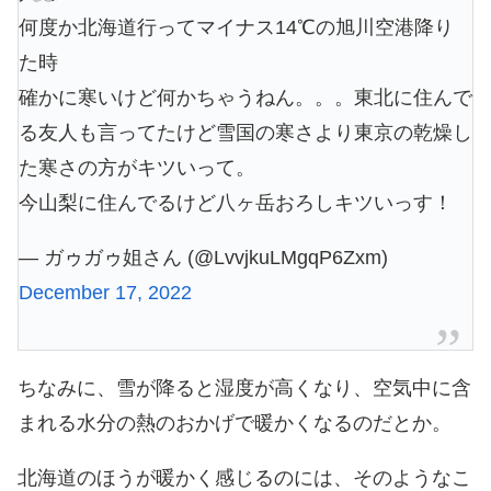
何度か北海道行ってマイナス14℃の旭川空港降り
た時
確かに寒いけど何かちゃうねん。。。東北に住んで
る友人も言ってたけど雪国の寒さより東京の乾燥し
た寒さの方がキツいって。
今山梨に住んでるけど八ヶ岳おろしキツいっす！
— ガゥガゥ姐さん (@LvvjkuLMgqP6Zxm)
December 17, 2022
ちなみに、雪が降ると湿度が高くなり、空気中に含
まれる水分の熱のおかげで暖かくなるのだとか。
北海道のほうが暖かく感じるのには、そのようなこ