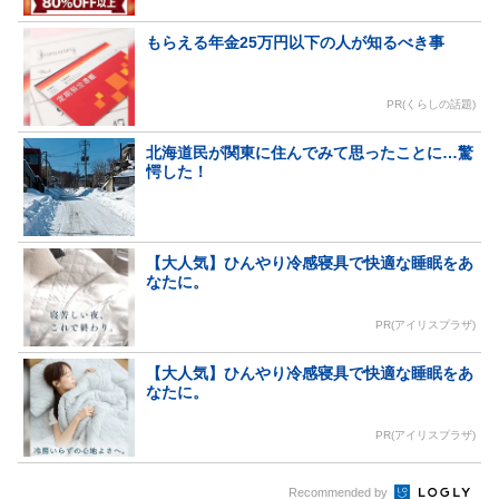
もらえる年金25万円以下の人が知るべき事
PR(くらしの話題)
北海道民が関東に住んでみて思ったことに…驚
愕した！
【大人気】ひんやり冷感寝具で快適な睡眠をあ
なたに。
PR(アイリスプラザ)
【大人気】ひんやり冷感寝具で快適な睡眠をあ
なたに。
PR(アイリスプラザ)
Recommended by