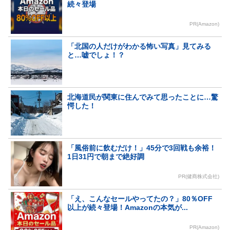
続々登場
PR(Amazon)
「北国の人だけがわかる怖い写真」見てみる
と…嘘でしょ！？
北海道民が関東に住んでみて思ったことに…驚
愕した！
「風俗前に飲むだけ！」45分で3回戦も余裕！
1日31円で朝まで絶好調
PR(健商株式会社)
「え、こんなセールやってたの？」80％OFF
以上が続々登場！Amazonの本気が...
PR(Amazon)