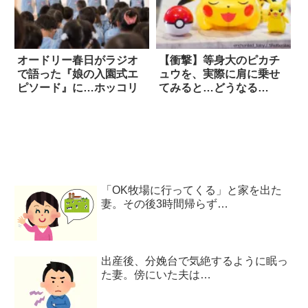
オードリー春日がラジオ
【衝撃】等身大のピカチ
で語った『娘の入園式エ
ュウを、実際に肩に乗せ
ピソード』に…ホッコリ
てみると…どうなる
か！？
「OK牧場に行ってくる」と家を出た
妻。その後3時間帰らず…
出産後、分娩台で気絶するように眠っ
た妻。傍にいた夫は…