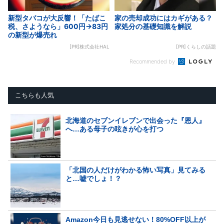
新型タバコが大反響！「たばこ
家の売却成功にはカギがある？
税、さようなら」600円→83円
家処分の基礎知識を解説
の新型が爆売れ
[PR]株式会社HAL
[PR]くらしの話題
Recommended by
こちらも人気
北海道のセブンイレブンで出会った『恩人』
へ…ある母子の呟きが心を打つ
「北国の人だけがわかる怖い写真」見てみる
と…嘘でしょ！？
Amazon今日も見逃せない！80%OFF以上が