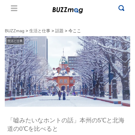
BUZZmag
>
生活と仕事
>
話題
> 今ここ
生活と仕事
「嘘みたいなホントの話」本州の5℃と北海
道の0℃を比べると