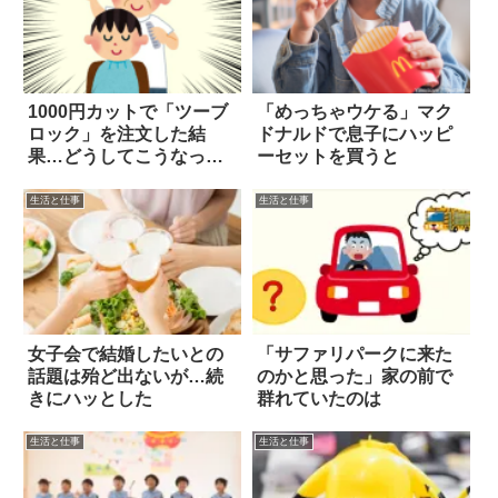
1000円カットで「ツーブ
「めっちゃウケる」マク
ロック」を注文した結
ドナルドで息子にハッピ
果…どうしてこうなった
ーセットを買うと
(笑)
生活と仕事
生活と仕事
女子会で結婚したいとの
「サファリパークに来た
話題は殆ど出ないが…続
のかと思った」家の前で
きにハッとした
群れていたのは
生活と仕事
生活と仕事