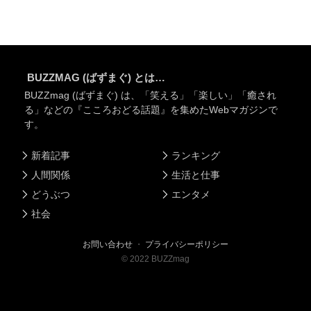
BUZZMAG (ばずまぐ) とは…
BUZZmag (ばずまぐ) は、「笑える」「楽しい」「癒され
る」などの『こころおどる話題』を集めたWebマガジンで
す。
新着記事
ランキング
人間関係
生活と仕事
どうぶつ
エンタメ
社会
お問い合わせ
・
プライバシーポリシー
©
2022
BUZZmag