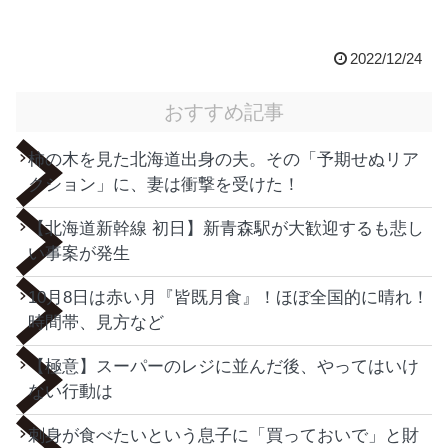
2022/12/24
おすすめ記事
柿の木を見た北海道出身の夫。その「予期せぬリア
クション」に、妻は衝撃を受けた！
【北海道新幹線 初日】新青森駅が大歓迎するも悲し
い事案が発生
10月8日は赤い月『皆既月食』！ほぼ全国的に晴れ！
時間帯、見方など
【極意】スーパーのレジに並んだ後、やってはいけ
ない行動は
刺身が食べたいという息子に「買っておいで」と財