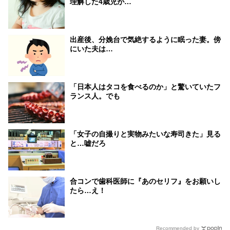
理解した4歳児が…
出産後、分娩台で気絶するように眠った妻。傍
にいた夫は…
「日本人はタコを食べるのか」と驚いていたフ
ランス人。でも
「女子の自撮りと実物みたいな寿司きた」見る
と…嘘だろ
合コンで歯科医師に『あのセリフ』をお願いし
たら…え！
Recommended by