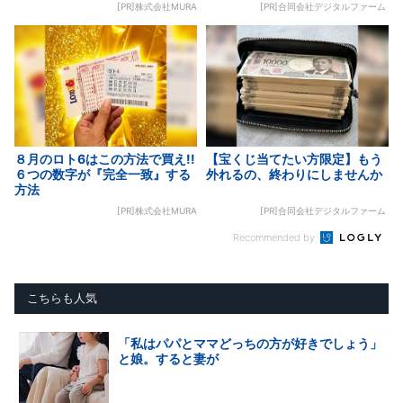
[PR]株式会社MURA
[PR]合同会社デジタルファーム
８月のロト6はこの方法で買え!!
【宝くじ当てたい方限定】もう
６つの数字が『完全一致』する
外れるの、終わりにしませんか
方法
[PR]株式会社MURA
[PR]合同会社デジタルファーム
Recommended by
こちらも人気
「私はパパとママどっちの方が好きでしょう」
と娘。すると妻が