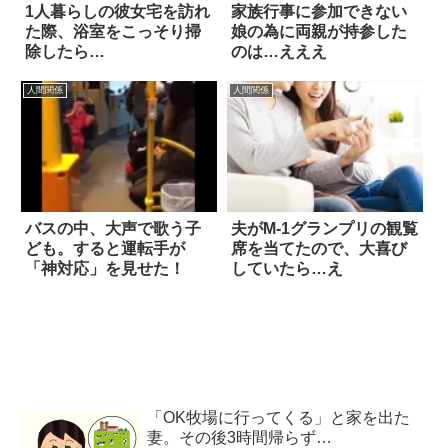
1人暮らしの彼女宅を訪れ
家族行事に参加できない
た際、浴室をこっそり掃
娘の為に両親が持参した
除したら…
のは…えええ
人間関係
人間関係
バスの中、大声で歌う子
夫がM-1グランプリの観覧
ども。すると運転手が
席を当てたので、大喜び
「神対応」を見せた！
していたら…え
「OK牧場に行ってくる」と家を出た
妻。その後3時間帰らず…