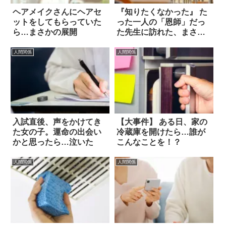
ヘアメイクさんにヘアセ
『知りたくなかった』 た
ットをしてもらっていた
った一人の「恩師」だっ
ら…まさかの展開
た先生に訪れた、まさか
の結末
人間関係
人間関係
入試直後、声をかけてき
【大事件】 ある日、家の
た女の子。運命の出会い
冷蔵庫を開けたら…誰が
かと思ったら…泣いた
こんなことを！？
人間関係
人間関係