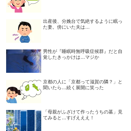
出産後、分娩台で気絶するように眠っ
た妻。傍にいた夫は…
男性が『睡眠時無呼吸症候群』だと自
覚したきっかけは…マジか
京都の人に「京都って滋賀の隣？」と
聞いたら…続く展開に笑った
「母親がふざけて作ったうちの墓」見
てみると…すげえええ！