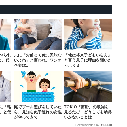
べられ
夫に「お前って俺に興味な
「俺は将来子どもいらん」
に、代
いよね」と言われ、ワンオ
と言う息子に理由を聞いた
ペ妻は…
ら…えぇ
に「軽
庭でプール遊びをしていた
TOKIO『宙船』の歌詞を
」と伝
ら、見知らぬ子連れの女性
見るたび、どうしても納得
がやってきて
いかないことは
Recommended by