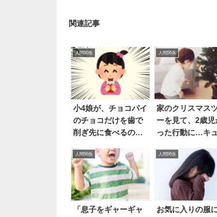
関連記事
人間関係
人間関係
小4娘が、チョコパイ
家のクリスマス
のチョコだけを歯で
ーを見て、2歳児
削ぎ先に食べるの
った行動に…キ
で…
人間関係
人間関係
「息子をギャーギャ
お気に入りの服