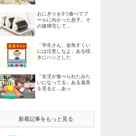
おにぎりを3つ食べてプ
ールに向かった息子。そ
の後帰宅して…
「学生さん、金魚すくい
には注意しなよ」ある呟
きにハッとした
「女児が食べられたみた
いになってる」ある遊具
を見ると…あっ
新着記事をもっと見る