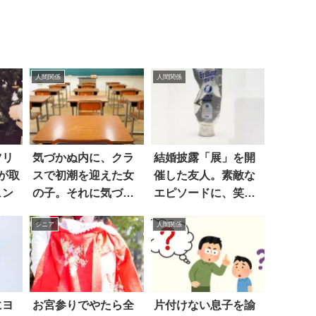
人間関係
人間関係
ツリ
気づかぬ内に、クラ
結婚披露「展」を開
が取
スで初潮を迎えた女
催した友人。素敵な
ュン
の子。それに気づい
エピソードに、笑っ
た息子は…
て泣いた！
シニア
人間関係
にヨ
お宮参りでやたら全
片付けない息子を諭