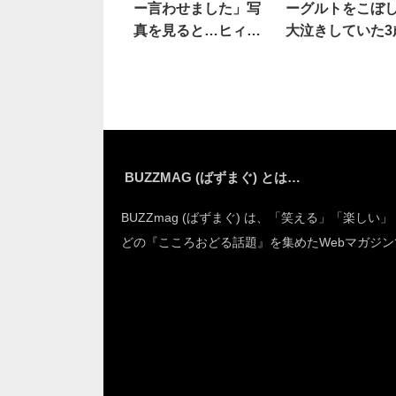
ー言わせました」写
ーグルトをこぼ
真を見ると…ヒィ
大泣きしていた3
ィ！
が…
BUZZMAG (ばずまぐ) とは…
BUZZmag (ばずまぐ) は、「笑える」「楽しい
どの『こころおどる話題』を集めたWebマガジン