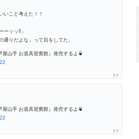
いいこと考えた！！
ーッッ‼️」
の通りだよな」って目をしてた。
『芦屋山手 お道具迎賓館』発売するよ🍵
022
『芦屋山手 お道具迎賓館』発売するよ🍵
022