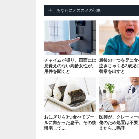
今、あなたにオススメの記事
チャイムが鳴り、画面には
最後の一つを兄に食
見覚えのない高齢女性が。
泣きじゃくる2歳児
用件を聞くと
替案を出すと
おにぎりを3つ食べてプー
医師が、クレーマー
ルに向かった息子。その後
傷のため処置は不要
帰宅して…
えたら…嗚呼