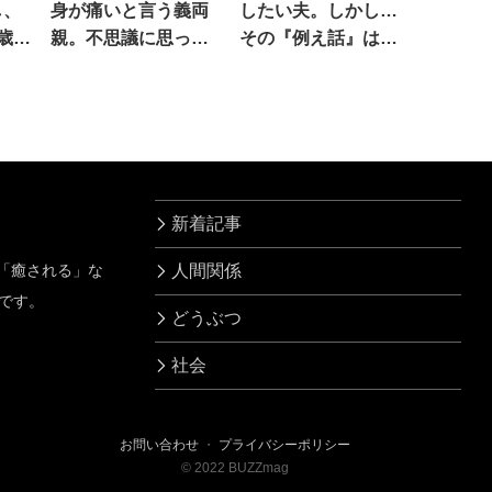
し、
身が痛いと言う義両
したい夫。しかし…
歳娘
親。不思議に思って
その『例え話』は難
いたら
しすぎる！？
新着記事
」「癒される」な
人間関係
です。
どうぶつ
社会
お問い合わせ
・
プライバシーポリシー
©
2022
BUZZmag