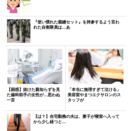
『使い慣れた裁縫セット』を持参するよう言わ
れた自衛隊員は…あ
【困惑】抜けた親知らずを見
「本当に無理すぎて泣ける」
た歯科助手の女性が…思わぬ
美容室やまつエクサロンのス
一言
タッフが
【は？】在宅勤務の夫は、妻子が寝室へ入って
から少し経つと…