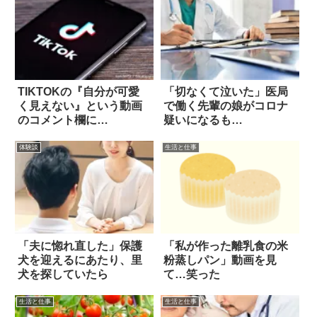
TIKTOKの『自分が可愛
「切なくて泣いた」医局
く見えない』という動画
で働く先輩の娘がコロナ
のコメント欄に…
疑いになるも…
体験談
生活と仕事
「夫に惚れ直した」保護
「私が作った離乳食の米
犬を迎えるにあたり、里
粉蒸しパン」動画を見
犬を探していたら
て…笑った
生活と仕事
生活と仕事