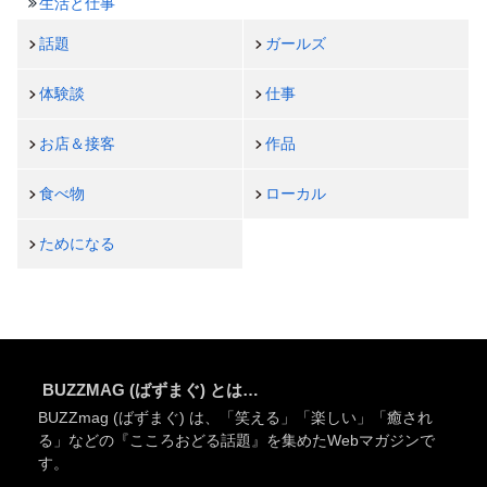
生活と仕事
話題
ガールズ
体験談
仕事
お店＆接客
作品
食べ物
ローカル
ためになる
BUZZMAG (ばずまぐ) とは…
BUZZmag (ばずまぐ) は、「笑える」「楽しい」「癒され
る」などの『こころおどる話題』を集めたWebマガジンで
す。