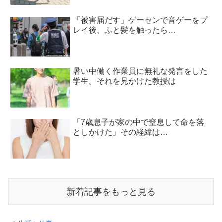
「被害届だす」ゲーセンで音ゲーをプ
レイ後、ふと髪を触ったら…
暑い中働く作業員に無礼な発言をした
学生。それを見かけた教授は
「7歳息子が家の中で窒息して命を落
としかけた」その経緯は…
新着記事をもっと見る