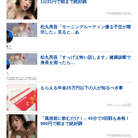
1日31円で朝まで絶好調
PR(健商株式会社)
松丸亮吾「モーニングルーティン撮る予定が寝
坊した」見ると…あ
松丸亮吾「すっげえ怖い話します」健康診断で
身長を測ったら…
もらえる年金25万円以下の人が知るべき事
PR(くらしの話題)
「風俗前に飲むだけ！」45分で3回戦も余裕！
980円で朝まで絶好調
PR(健商株式会社)