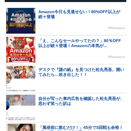
Amazon今日も見逃せない！80%OFF以上が
続々登場
PR(Amazon)
「え、こんなセールやってたの？」80％OFF
以上が続々登場！Amazonの本気が...
PR(Amazon)
デスクで『謎の紙』を見つけた松丸亮吾。開い
てみたら…吹き出した！！
自分が写った車内広告を確認した松丸亮吾が、
思わず笑った訳は
「風俗前に飲むだけ！」45分で3回戦も余裕！