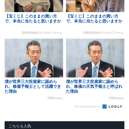
【宝くじ】このままの買い方
【宝くじ】このままの買い方
で、本当に当たると思いますか
で、本当に当たると思いますか
[PR]合同会社デジタルファーム
[PR]合同会社デジタルファーム
僕が世界三大投資家に認めら
僕が世界三大投資家に認めら
れ、株価予報士として活躍でき
れ、株価の天気予報士と呼ばれ
た理由
た理由
[PR]Acoco.
[PR]Acoco.
Recommended by
こちらも人気