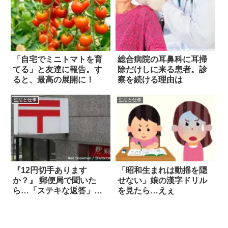
「自宅でミニトマトを育
総合病院の耳鼻科に耳掃
てる」と友達に報告。す
除だけしに来る患者。診
ると、最高の展開に！
察を続ける理由は
生活と仕事
生活と仕事
『12円切手あります
「昭和生まれは動揺を隠
か？』 郵便局で聞いた
せない」娘の漢字ドリル
ら…「ステキな返答」に
を見たら…えぇ
なごんだ！