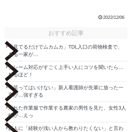
2022/12/06
おすすめ記事
「見てるだけでムカムカ」TDL入口の荷物検査で、
ある一家が…
クレーム対応がすごく上手い人にコツを聞いたら…
なるほど！
「笑ってはいけない」新人看護師が先輩に放った一
言が…強すぎる
汚れた作業服で作業する農家の男性を見た、女性3人
組が…えっ
新人に「経験が浅い人から教わりたくない」と言わ