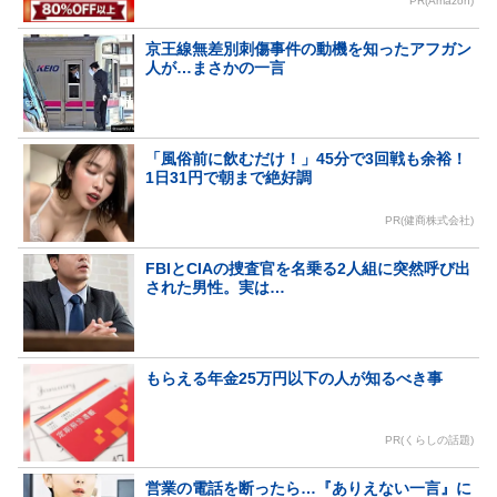
PR(Amazon)
京王線無差別刺傷事件の動機を知ったアフガン
人が…まさかの一言
「風俗前に飲むだけ！」45分で3回戦も余裕！
1日31円で朝まで絶好調
PR(健商株式会社)
FBIとCIAの捜査官を名乗る2人組に突然呼び出
された男性。実は…
もらえる年金25万円以下の人が知るべき事
PR(くらしの話題)
営業の電話を断ったら…『ありえない一言』に