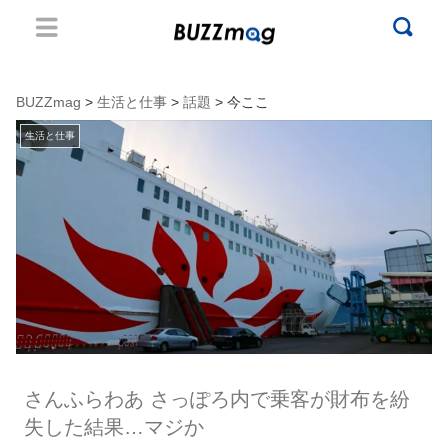
BUZZmag
>
生活と仕事
>
話題
> 今ここ
生活と仕事
さんふらわあ さっぽろ内で乗客が財布を紛
失した結果…マジか