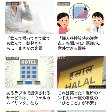
生活と仕事
生活と仕事
「飲んで帰ってきて家で
『婦人科検診時の注意
も飲んで、朝起きた
点』を聞かれた医師が…
ら…」まさかの光景
意外すぎる回答
お店＆接客
笑える
あるラブホで提供される
これは笑った！近所のイ
サービスは、「ウェルカ
ンドカレー屋の看板の
ムドリンク」なら
「ひとこと」が不安すぎ
ぬ…！？
る(笑)