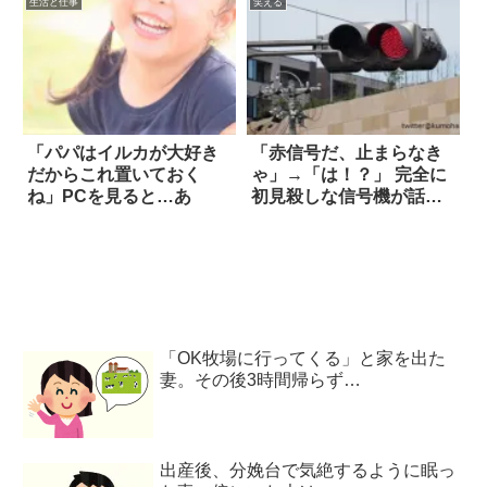
生活と仕事
笑える
「パパはイルカが大好き
「赤信号だ、止まらなき
だからこれ置いておく
ゃ」→「は！？」 完全に
ね」PCを見ると…あ
初見殺しな信号機が話題
に
「OK牧場に行ってくる」と家を出た
妻。その後3時間帰らず…
出産後、分娩台で気絶するように眠っ