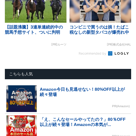
【話題沸騰】3連単連続的中の
コンビニで買うのは損！たばこ
競馬予想サイト、ついに判明
税なしの新型タバコが爆売れ中
[PR]ルーツ
[PR]株式会社HAL
Recommended by
こちらも人気
Amazon今日も見逃せない！80%OFF以上が
続々登場
PR(Amazon)
「え、こんなセールやってたの？」80％OFF
以上が続々登場！Amazonの本気が...