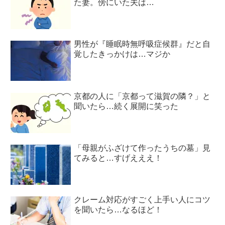
た妻。傍にいた夫は…
男性が『睡眠時無呼吸症候群』だと自
覚したきっかけは…マジか
京都の人に「京都って滋賀の隣？」と
聞いたら…続く展開に笑った
「母親がふざけて作ったうちの墓」見
てみると…すげえええ！
クレーム対応がすごく上手い人にコツ
を聞いたら…なるほど！