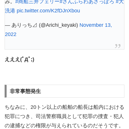
み。
#商船三井フェリー
#さんふらわあさっぽろ
#大
洗港
pic.twitter.com/K2fDJnXbou
— ありっち⊿ (@Arichi_keyaki)
November 13,
2022
えええ(ﾟДﾟ;)
非常事態発生
ちなみに、20トン以上の船舶の船長は船内における
犯罪につき、司法警察職員として犯罪の捜査・犯人
の逮捕などの権限が与えられているのだそうです。