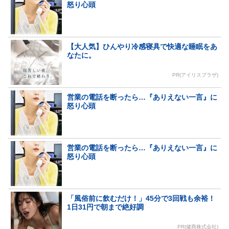
怒り心頭
【大人気】ひんやり冷感寝具で快適な睡眠をあ
なたに。
PR(アイリスプラザ)
営業の電話を断ったら…『ありえない一言』に
怒り心頭
営業の電話を断ったら…『ありえない一言』に
怒り心頭
「風俗前に飲むだけ！」45分で3回戦も余裕！
1日31円で朝まで絶好調
PR(健商株式会社)