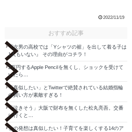
2022/11/19
おすすめ記事
『次男の高校では「Yシャツの裾」を出して着る子は
1人もいない』 その理由がコチラ！
2万円するApple Pencilを無くし、ショックを受けて
いたら…
「真似したい」とTwitterで絶賛されている結婚指輪
の買い方が素敵すぎる！
「泣きそう」大阪で財布を無くした松丸亮吾。交番
に行くと…
この発想は真似したい！子育てを楽しくする14のア