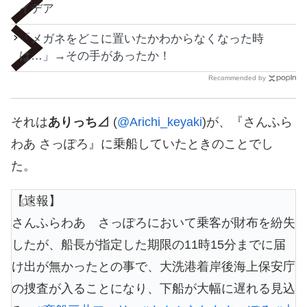
イデア
「メガネをどこに置いたかわからなくなった時
は…」→その手があったか！
Recommended by
それは
ありっち⊿
(
@Arichi_keyaki
)が、『さんふら
わあ さっぽろ』に乗船していたときのことでし
た。
【速報】
さんふらわあ さっぽろにおいて乗客が財布を紛失
したが、船長が指定した期限の11時15分までに届
け出が無かったとの事で、大洗港着岸後海上保安庁
の捜査が入ることになり、下船が大幅に遅れる見込