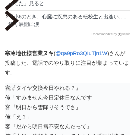
ってた」見ると
「小6のとき、心臓に疾患のある転校生と出逢い…」
続く展開に涙
Recommended by
寒冷地仕様営業ヌキ
(
@qa9pRo3QIuTjn1W
)さんが
投稿した、電話でのやり取りに注目が集まっていま
す。
客『タイヤ交換今日やれる？』
俺「すみません今日定休日なんです」
客『明日から雪降りそうでさ』
俺「え？」
客『だから明日雪不安なんだって』