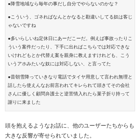
●降雪地域なら毎年の事だし自分でやらないのかな？
●こういう、ゴネればなんとかなると勘違いしてる奴は客じ
ゃないですね
●多いらしいね定休日にあーだこーだ。例えば事故ったりこ
ういう案件だったり、下手に出ればこちらでは対応できな
いけれどもとか代替え案を親身に教えますけれども、こう
いうアホみたいな奴には対応しない、と言ってた
●昔朝雪降っていきなり電話でタイヤ用意して言われ無理と
話したら使えんなお前言われてキレられて頭きてその会社
さんに優しく顧問弁護士と逆苦情入れたら菓子折り持って
謝りに来ました
頭を抱えるようなお話に、他のユーザーたちからも
大きな反響が寄せられていました。