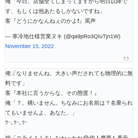
俺「今日、店舗全てしまってますから明日以降で
す、もしくは他あたるしかないですね」
客『どうにかなんねぇのかよ❗』罵声
— 寒冷地仕様営業ヌキ (@qa9pRo3QIuTjn1W)
November 15, 2022
俺「なりませんね、大きい声だされても物理的に無
料です」
客『本社に言うからな、その態度！』
俺「？。構いません。ちなみにお名前は？名乗られ
てもいませんよ、あなた。」
ﾂｰ､ﾂｰ､ﾂｰ