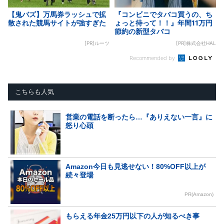
【鬼バズ】万馬券ラッシュで拡
『コンビニでタバコ買うの、ち
散された競馬サイトが強すぎた
ょっと待って！！』年間11万円
節約の新型タバコ
[PR]ルーツ
[PR]株式会社HAL
Recommended by
こちらも人気
営業の電話を断ったら…『ありえない一言』に
怒り心頭
Amazon今日も見逃せない！80%OFF以上が
続々登場
PR(Amazon)
もらえる年金25万円以下の人が知るべき事