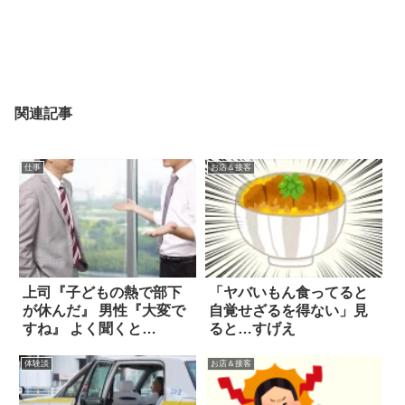
関連記事
仕事
お店＆接客
上司『子どもの熱で部下
「ヤバいもん食ってると
が休んだ』 男性『大変で
自覚せざるを得ない」見
すね』 よく聞くと…
ると…すげえ
体験談
お店＆接客