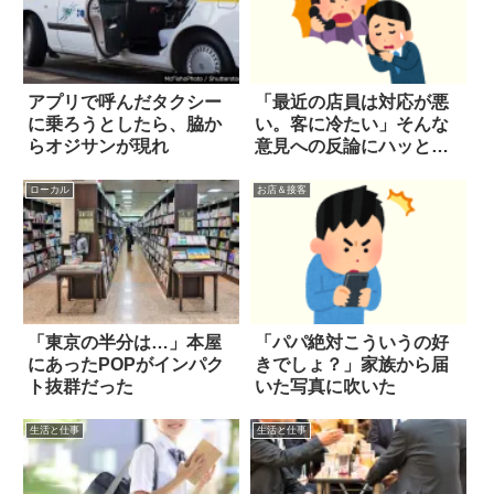
アプリで呼んだタクシー
「最近の店員は対応が悪
に乗ろうとしたら、脇か
い。客に冷たい」そんな
らオジサンが現れ
意見への反論にハッとし
た
ローカル
お店＆接客
「東京の半分は…」本屋
「パパ絶対こういうの好
にあったPOPがインパク
きでしょ？」家族から届
ト抜群だった
いた写真に吹いた
生活と仕事
生活と仕事