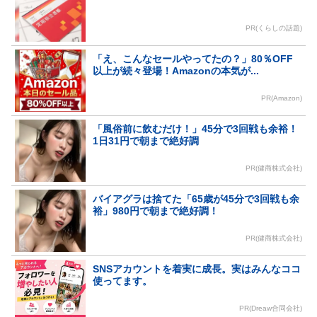
PR(くらしの話題)
「え、こんなセールやってたの？」80％OFF
以上が続々登場！Amazonの本気が...
PR(Amazon)
「風俗前に飲むだけ！」45分で3回戦も余裕！
1日31円で朝まで絶好調
PR(健商株式会社)
バイアグラは捨てた「65歳が45分で3回戦も余
裕」980円で朝まで絶好調！
PR(健商株式会社)
SNSアカウントを着実に成長。実はみんなココ
使ってます。
PR(Dreaw合同会社)