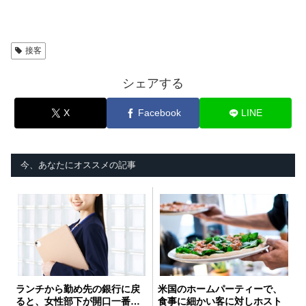
接客
シェアする
X
Facebook
LINE
今、あなたにオススメの記事
ランチから勤め先の銀行に戻
米国のホームパーティーで、
ると、女性部下が開口一番…
食事に細かい客に対しホスト