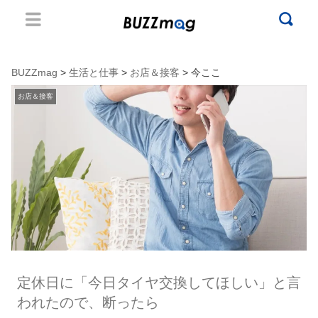
BUZZmag
>
生活と仕事
>
お店＆接客
> 今ここ
お店＆接客
定休日に「今日タイヤ交換してほしい」と言
われたので、断ったら