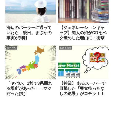
海辺のパーラーに通って
【ジェネレーションギャ
いたら…後日、まさかの
ップ】知人の娘がCDをベ
事実が判明
タ褒めした理由に…衝撃
ローカル
お店＆接客
「ヤバい、1秒で3県回れ
【神業】 あるスーパーで
る場所があった」→マジ
目撃した『興奮待ったな
だった(笑)
しの絶景』がコチラ！！