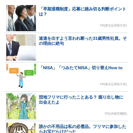
「早期退職制度」応募に踏み切る判断ポイント
は？
PR(東京証券取引所)
速達を出すよう言われ断った31歳男性社員。そ
の理由に絶句
「NISA」「つみたてNISA」切り替えHow to
PR(東京証券取引所)
団地フリマに行ったことある？ 掘り出し物に
出会えたよ
PR(UR都市機構)
誰かの不用品は私の必需品。フリマに参加した
らお宝だらけだった