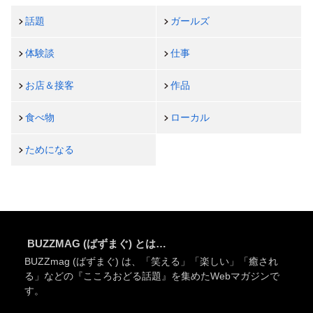
話題
ガールズ
体験談
仕事
お店＆接客
作品
食べ物
ローカル
ためになる
BUZZMAG (ばずまぐ) とは…
BUZZmag (ばずまぐ) は、「笑える」「楽しい」「癒され
る」などの『こころおどる話題』を集めたWebマガジンで
す。