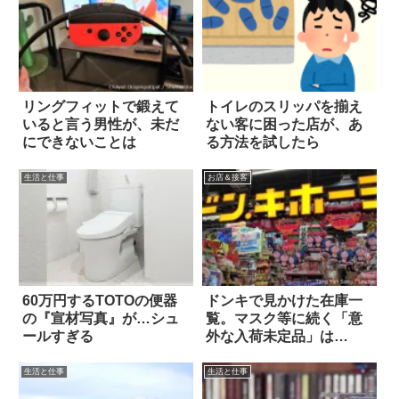
リングフィットで鍛えて
トイレのスリッパを揃え
いると言う男性が、未だ
ない客に困った店が、あ
にできないことは
る方法を試したら
生活と仕事
お店＆接客
60万円するTOTOの便器
ドンキで見かけた在庫一
の『宣材写真』が…シュ
覧。マスク等に続く「意
ールすぎる
外な入荷未定品」は…
生活と仕事
生活と仕事