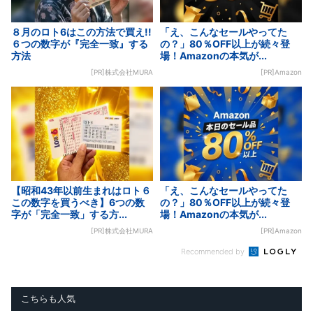
８月のロト6はこの方法で買え!!
「え、こんなセールやってた
６つの数字が『完全一致』する
の？」80％OFF以上が続々登
方法
場！Amazonの本気が...
[PR]株式会社MURA
[PR]Amazon
【昭和43年以前生まれはロト６
「え、こんなセールやってた
この数字を買うべき】6つの数
の？」80％OFF以上が続々登
字が「完全一致」する方...
場！Amazonの本気が...
[PR]株式会社MURA
[PR]Amazon
Recommended by
こちらも人気