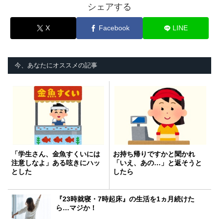
シェアする
X
Facebook
LINE
今、あなたにオススメの記事
「学生さん、金魚すくいには
お持ち帰りですかと聞かれ
注意しなよ」ある呟きにハッ
「いえ、あの…」と返そうと
とした
したら
『23時就寝・7時起床』の生活を1ヵ月続けた
ら…マジか！