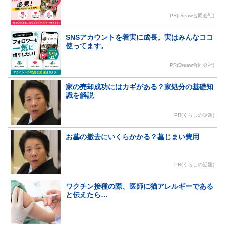
PR(Dreaw合同会社)
SNSアカウントを着実に成長。実はみんなココ
使ってます。
PR(Dreaw合同会社)
家の売却成功にはカギがある？家処分の基礎知
識を解説
PR(くらしの話題)
お墓の撤去にいくらかかる？墓じまい費用
PR(くらしの話題)
ワクチン接種の際、医師に猫アレルギーである
と伝えたら…