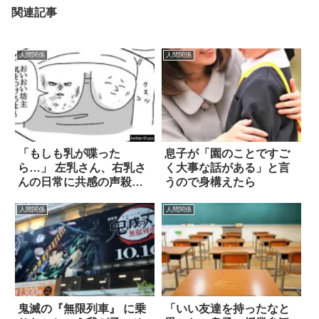
関連記事
人間関係
人間関係
「もしも乳が喋った
息子が「園のことですご
ら…」 左乳さん、右乳さ
く大事な話がある」と言
んの日常に共感の声殺到
うので身構えたら
(笑) 4枚
人間関係
人間関係
鬼滅の『無限列車』 に乗
「いい友達を持ったなと