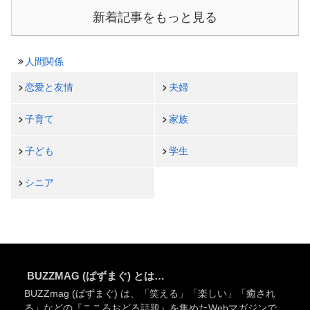
新着記事をもっと見る
人間関係
恋愛と友情
夫婦
子育て
家族
子ども
学生
シニア
BUZZMAG (ばずまぐ) とは…
BUZZmag (ばずまぐ) は、「笑える」「楽しい」「癒され
る」などの『こころおどる話題』を集めたWebマガジンで