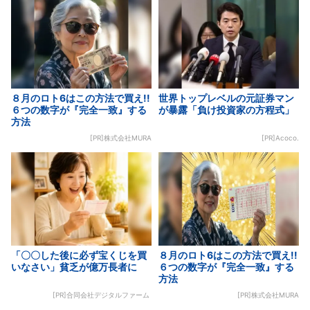
８月のロト6はこの方法で買え!!
世界トップレベルの元証券マン
６つの数字が『完全一致』する
が暴露「負け投資家の方程式」
方法
[PR]株式会社MURA
[PR]Acoco.
「〇〇した後に必ず宝くじを買
８月のロト6はこの方法で買え!!
いなさい」貧乏が億万長者に
６つの数字が『完全一致』する
方法
[PR]合同会社デジタルファーム
[PR]株式会社MURA