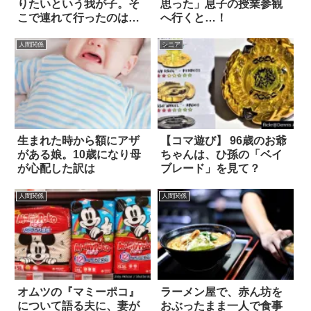
りたいという我が子。そ
思った」息子の授業参観
こで連れて行ったのは…
へ行くと…！
人間関係
シニア
生まれた時から額にアザ
【コマ遊び】 96歳のお爺
がある娘。10歳になり母
ちゃんは、ひ孫の「ベイ
が心配した訳は
ブレード」を見て？
人間関係
人間関係
オムツの『マミーポコ』
ラーメン屋で、赤ん坊を
について語る夫に、妻が
おぶったまま一人で食事