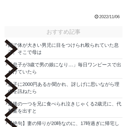
2022/11/06
おすすめ記事
園で体が大きい男児に目をつけられ殴られていた息
子。そこで母は
「息子が3歳で男の娘になり…」毎日ワンピースで出
かけていたら
息子に2000円あるか聞かれ、訝しげに思いながら理
由を訊ねたら
最後の一つを兄に食べられ泣きじゃくる2歳児に、代
替案を出すと
【絶句】妻の帰りが20時なのに、17時過ぎに帰宅し