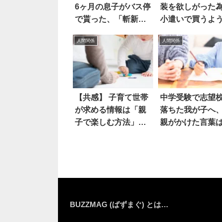
6ヶ月の息子がバス停
装を欲しがった
で貰った、「斬新す
小遣いで買うよ
ぎる褒め言葉」と
すと
人間関係
人間関係
は？
【共感】 子育て世帯
中学受験で志望
が求める情報は「親
落ちた我が子へ
子で楽しむ方法」で
親がかけた言葉
はなく…
BUZZMAG (ばずまぐ) とは…