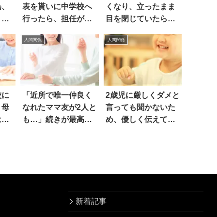
為、
表を貰いに中学校へ
くなり、立ったまま
う促
行ったら、担任が…
目を閉じていたら…
人間関係
人間関係
校に
「近所で唯一仲良く
2歳児に厳しくダメと
、母
なれたママ友が2人と
言っても聞かないた
は…
も…」続きが最高す
め、優しく伝えてみ
ぎる
たら
新着記事