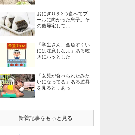
おにぎりを3つ食べてプ
ールに向かった息子。そ
の後帰宅して…
「学生さん、金魚すくい
には注意しなよ」ある呟
きにハッとした
「女児が食べられたみた
いになってる」ある遊具
を見ると…あっ
新着記事をもっと見る