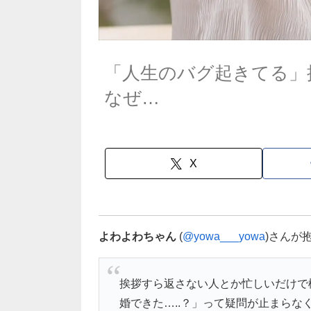
「人生のバグ起きてる」
なぜ…
X
よわよわちゃん
(
@yowa___yowa
)さんが
挨拶すら返さない人とか忙しいだけで
婚できた…..？」って疑問が止まら