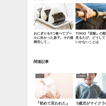
おにぎりを3つ食べてプー
TOKIO『宙船』の
ルに向かった息子。その後
見るたび、どうして
帰宅して…
いかないことは
関連記事
シニア
人間関係
『初めて言われた』
5歳児がマイクラ