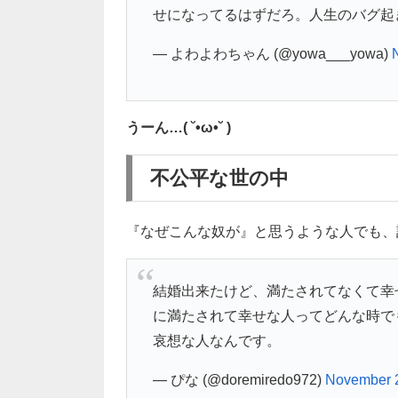
せになってるはずだろ。人生のバグ起
— よわよわちゃん (@yowa___yowa)
うーん…( ˘•ω•˘ )
不公平な世の中
『なぜこんな奴が』と思うような人でも、
結婚出来たけど、満たされてなくて幸
に満たされて幸せな人ってどんな時で
哀想な人なんです。
— ぴな (@doremiredo972)
November 2