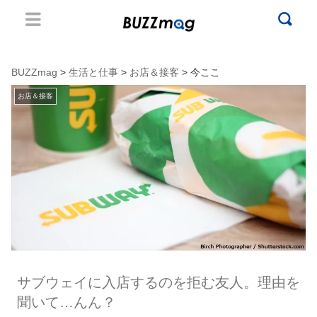
BUZZmag
>
生活と仕事
>
お店＆接客
> 今ここ
お店＆接客
サブウェイに入店するのを拒む友人。理由を
聞いて…んん？