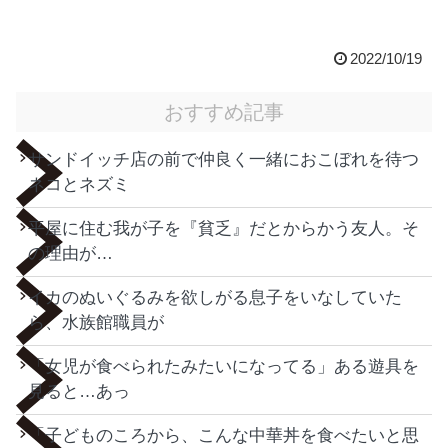
2022/10/19
おすすめ記事
サンドイッチ店の前で仲良く一緒におこぼれを待つ
ネコとネズミ
平屋に住む我が子を『貧乏』だとからかう友人。そ
の理由が…
イカのぬいぐるみを欲しがる息子をいなしていた
ら、水族館職員が
「女児が食べられたみたいになってる」ある遊具を
見ると…あっ
「子どものころから、こんな中華丼を食べたいと思