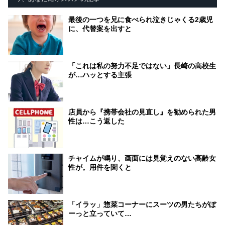
最後の一つを兄に食べられ泣きじゃくる2歳児
に、代替案を出すと
「これは私の努力不足ではない」長崎の高校生
が…ハッとする主張
店員から『携帯会社の見直し』を勧められた男
性は…こう返した
チャイムが鳴り、画面には見覚えのない高齢女
性が。用件を聞くと
「イラッ」惣菜コーナーにスーツの男たちがぼ
ーっと立っていて…