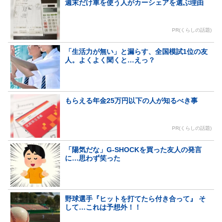
週末だけ車を使う人がカーシェアを選ぶ理由
PR(くらしの話題)
「生活力が無い」と漏らす、全国模試1位の友
人。よくよく聞くと…えっ？
もらえる年金25万円以下の人が知るべき事
PR(くらしの話題)
「陽気だな」G-SHOCKを買った友人の発言
に…思わず笑った
野球選手『ヒットを打てたら付き合って』 そ
して…これは予想外！！