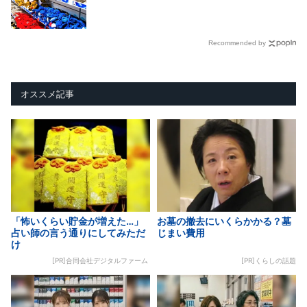
Recommended by
オススメ記事
「怖いくらい貯金が増えた…」
お墓の撤去にいくらかかる？墓
占い師の言う通りにしてみただ
じまい費用
け
[PR]合同会社デジタルファーム
[PR]くらしの話題