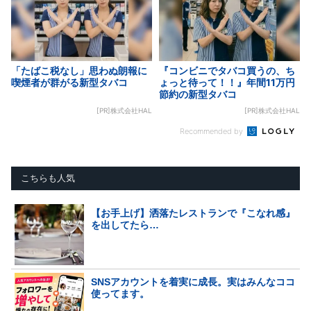
「たばこ税なし」思わぬ朗報に
『コンビニでタバコ買うの、ち
喫煙者が群がる新型タバコ
ょっと待って！！』年間11万円
節約の新型タバコ
[PR]株式会社HAL
[PR]株式会社HAL
Recommended by
こちらも人気
【お手上げ】洒落たレストランで『こなれ感』
を出してたら…
SNSアカウントを着実に成長。実はみんなココ
使ってます。