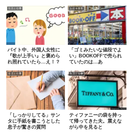
生活と仕事
お店＆接客
バイト中、外国人女性に
「ゴミみたいな値段でよ
『歌が上手い』と褒めら
い」BOOKOFFで売られ
れ照れていたら…え！？
ていたのは…あ
生活と仕事
生活と仕事
「しっかりしてる」サン
ティファニーの袋を持っ
タに手紙を書こうとした
て帰ってきた夫。震えな
息子が驚きの質問
がら中を見ると