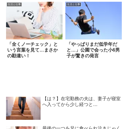
生活と仕事
生活と仕事
「全くノーチェック」と
「やっぱりまだ低学年だ
いう言葉を見て…まさか
と…」公園で会った小6男
の勘違い！
子が驚きの発言
【は？】在宅勤務の夫は、妻子が寝室
へ入ってから少し経つと…
最後の一つを兄に食べられ泣きじゃく