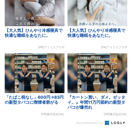
【大人気】ひんやり冷感寝具で
【大人気】ひんやり冷感寝具で
快適な睡眠をあなたに。
快適な睡眠をあなたに。
[PR]アイリスプラザ
[PR]アイリスプラザ
「たばこ税なし」600円→83円
『カートン買い、ダメ。ゼッタ
の新型タバコに喫煙者群がる
イ。』年間11万円節約の新型タ
バコが爆売れ
[PR]株式会社HAL
[PR]株式会社HAL
Recommended by