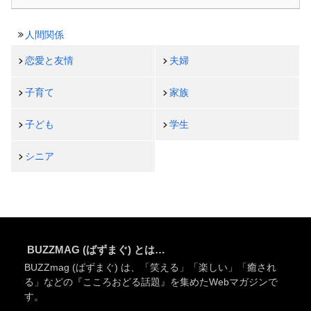
人間関係
恋愛と友情
夫婦
子育て
家族
子ども
学生
シニア
BUZZMAG (ばずまぐ) とは…
BUZZmag (ばずまぐ) は、「笑える」「楽しい」「癒され
る」などの『こころおどる話題』を集めたWebマガジンで
す。