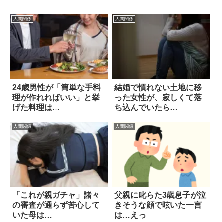
人間関係
人間関係
24歳男性が「簡単な手料
結婚で慣れない土地に移
理が作れればいい」と挙
った女性が、寂しくて落
げた料理は…
ち込んでいたら…
人間関係
人間関係
「これが親ガチャ」諸々
父親に叱らた3歳息子が泣
の審査が通らず苦心して
きそうな顔で呟いた一言
いた母は…
は…えっ