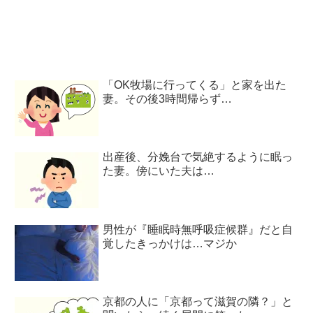
「OK牧場に行ってくる」と家を出た
妻。その後3時間帰らず…
出産後、分娩台で気絶するように眠っ
た妻。傍にいた夫は…
男性が『睡眠時無呼吸症候群』だと自
覚したきっかけは…マジか
京都の人に「京都って滋賀の隣？」と