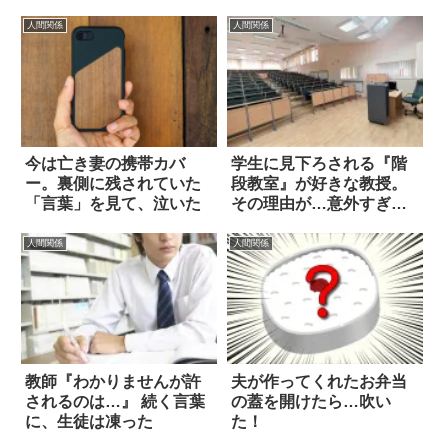
人間関係
人間関係
今は亡き妻の携帯カバ
学生に見下ろされる『階
ー。裏側に残されていた
段教室』が好きな教授。
「言葉」を見て、泣いた
その理由が…意外すぎ
た！
人間関係
人間関係
教師『わかりませんが許
夫が作ってくれたお弁当
されるのは…』 続く言葉
の蓋を開けたら…吹い
に、生徒は凍った
た！