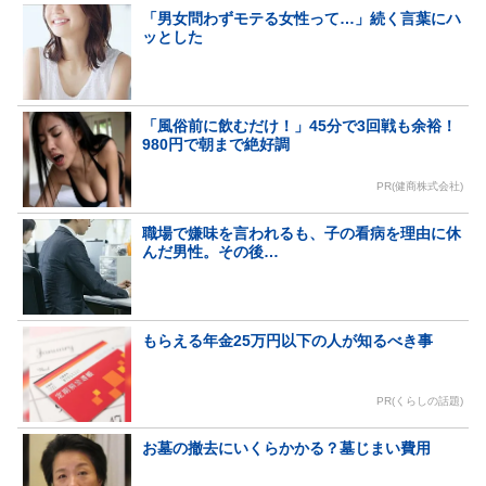
「男女問わずモテる女性って…」続く言葉にハ
ッとした
「風俗前に飲むだけ！」45分で3回戦も余裕！
980円で朝まで絶好調
PR(健商株式会社)
職場で嫌味を言われるも、子の看病を理由に休
んだ男性。その後…
もらえる年金25万円以下の人が知るべき事
PR(くらしの話題)
お墓の撤去にいくらかかる？墓じまい費用