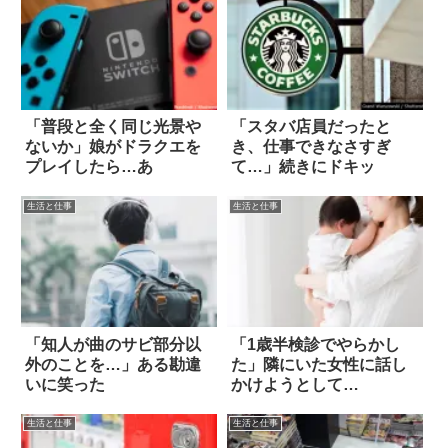
「普段と全く同じ光景や
「スタバ店員だったと
ないか」娘がドラクエを
き、仕事できなさすぎ
プレイしたら…あ
て…」続きにドキッ
生活と仕事
生活と仕事
「知人が曲のサビ部分以
「1歳半検診でやらかし
外のことを…」ある勘違
た」隣にいた女性に話し
いに笑った
かけようとして…
生活と仕事
生活と仕事