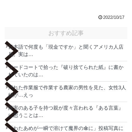
2022/10/17
おすすめ記事
日本語で何度も「現金ですか」と聞くアメリカ人店
員。実は…
フードコートで拾った『破り捨てられた紙』に書か
れていたのは…
汚れた作業服で作業する農家の男性を見た、女性3人
組が…えっ
障害のある子を持つ親が度々言われる『ある言葉』
に思うことは…
「わたあめが一瞬で溶けて魔界の傘に」投稿写真に