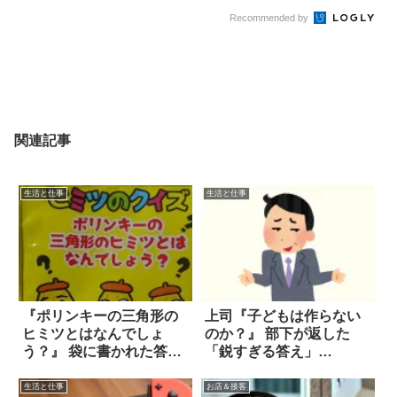
Recommended by
関連記事
生活と仕事
生活と仕事
『ポリンキーの三角形の
上司『子どもは作らない
ヒミツとはなんでしょ
のか？』 部下が返した
う？』 袋に書かれた答え
「鋭すぎる答え」
を見ると！！
は…！！
生活と仕事
お店＆接客