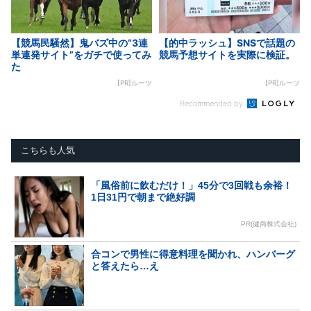
【競馬民騒然】鬼バズ中の“3連
【的中ラッシュ】SNSで話題の
単連発サイト”をガチで使ってみ
競馬予想サイトを実際に検証。
た
[PR]ルーツ
[PR]ルーツ
Recommended by
こちらも人気
「風俗前に飲むだけ！」45分で3回戦も余裕！
1日31円で朝まで絶好調
PR(健商株式会社)
合コンで男性に得意料理を聞かれ、ハンバーグ
と答えたら…え