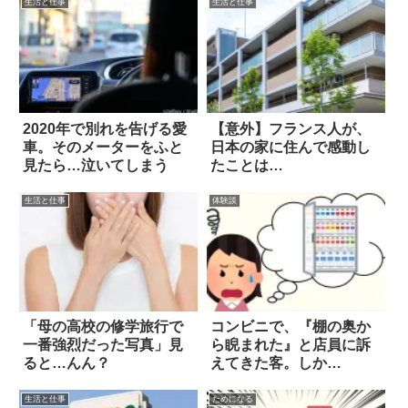
生活と仕事
生活と仕事
2020年で別れを告げる愛
【意外】フランス人が、
車。そのメーターをふと
日本の家に住んで感動し
見たら…泣いてしまう
たことは…
生活と仕事
体験談
「母の高校の修学旅行で
コンビニで、『棚の奥か
一番強烈だった写真」見
ら睨まれた』と店員に訴
ると…んん？
えてきた客。しか
し…！？
生活と仕事
ためになる