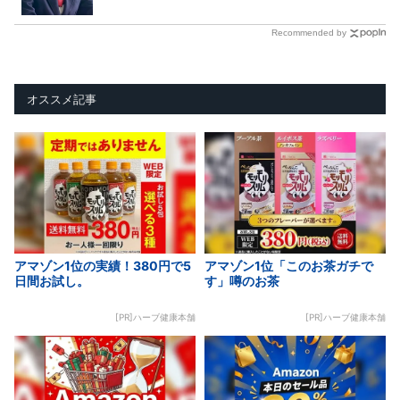
Recommended by
オススメ記事
アマゾン1位の実績！380円で5
アマゾン1位「このお茶ガチで
日間お試し。
す」噂のお茶
[PR]ハーブ健康本舗
[PR]ハーブ健康本舗