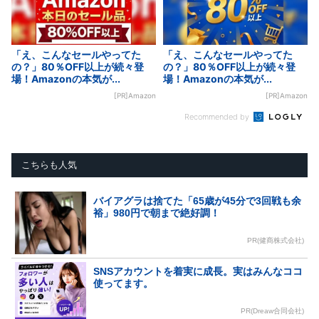
「え、こんなセールやってた
「え、こんなセールやってた
の？」80％OFF以上が続々登
の？」80％OFF以上が続々登
場！Amazonの本気が...
場！Amazonの本気が...
[PR]Amazon
[PR]Amazon
Recommended by
こちらも人気
バイアグラは捨てた「65歳が45分で3回戦も余
裕」980円で朝まで絶好調！
PR(健商株式会社)
SNSアカウントを着実に成長。実はみんなココ
使ってます。
PR(Dreaw合同会社)