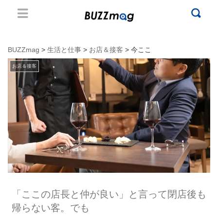
BUZZmag
>
生活と仕事
>
お店＆接客
> 今ここ
お店＆接客
「ここの店長と仲が良い」と言って閉店後も
帰らない客。でも