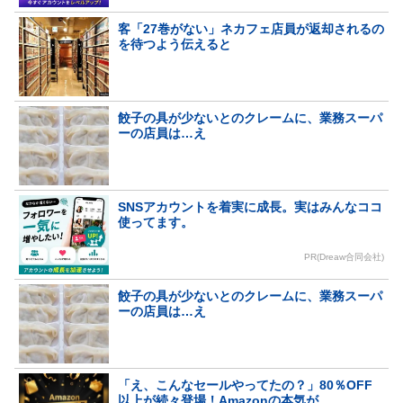
客「27巻がない」ネカフェ店員が返却されるの
を待つよう伝えると
餃子の具が少ないとのクレームに、業務スーパ
ーの店員は…え
SNSアカウントを着実に成長。実はみんなココ
使ってます。
PR(Dreaw合同会社)
餃子の具が少ないとのクレームに、業務スーパ
ーの店員は…え
「え、こんなセールやってたの？」80％OFF
以上が続々登場！Amazonの本気が...