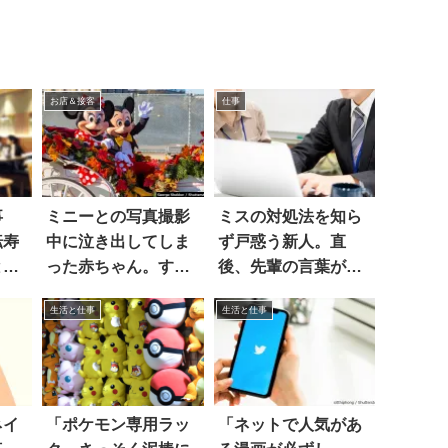
お店＆接客
仕事
事
ミニーとの写真撮影
ミスの対処法を知ら
転寿
中に泣き出してしま
ず戸惑う新人。直
と連
った赤ちゃん。する
後、先輩の言葉がカ
と…
ッコ良すぎた
生活と仕事
生活と仕事
ネイ
「ポケモン専用ラッ
「ネットで人気があ