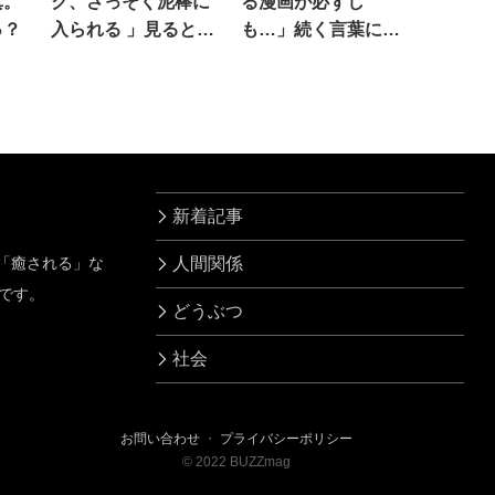
真。
ク、さっそく泥棒に
る漫画が必ずし
っ？
入られる 」見ると…
も…」続く言葉に共
あっ
感続々
新着記事
」「癒される」な
人間関係
です。
どうぶつ
社会
お問い合わせ
・
プライバシーポリシー
©
2022
BUZZmag