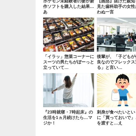
ポケモン未経験者の妻が新
【困惑】抜けた親知
作ソフトを購入した結果…
見た歯科助手の女性
あ
わぬ一言
「イラッ」惣菜コーナーに
後輩が、「子どもが
スーツの男たちがぼーっと
良なのでフレックス
立っていて…
る」と言い…
『23時就寝・7時起床』の
刺身が食べたいとい
生活を1ヵ月続けたら…マ
に「買っておいで」
ジか！
を渡すと…え