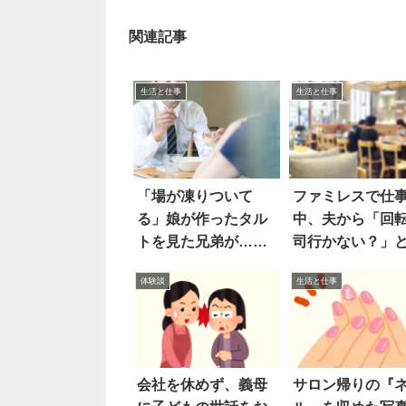
関連記事
生活と仕事
生活と仕事
「場が凍りついて
ファミレスで仕
る」娘が作ったタル
中、夫から「回
トを見た兄弟が…思
司行かない？」
わぬ一言
絡があり
体験談
生活と仕事
会社を休めず、義母
サロン帰りの『