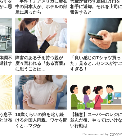
らずを
「事件！」アメリカに滞在
代金が合わず差額1万円を
が…思
中の日本人が、ホテルの部
相手に返却。それを上司に
屋に戻ったら
報告すると
体調不
障害のある子を持つ親が
「良い感じのTシャツ買っ
退社す
度々言われる『ある言葉』
た」見ると…センスがすご
に思うことは…
すぎる！
う息子
16歳くらいの娘を叱り続
【極意】スーパーのレジに
と財布
ける外国人両親。ワケを聞
並んだ後、やってはいけな
くと…マジか
い行動は
Recommended by