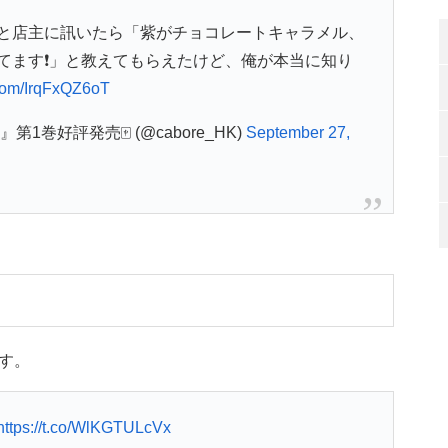
と店主に訊いたら「紫がチョコレートキャラメル、
てます❗」と教えてもらえたけど、俺が本当に知り
r.com/IrqFxQZ6oT
巻好評発売🀄 (@cabore_HK)
September 27,
す。
https://t.co/WlKGTULcVx