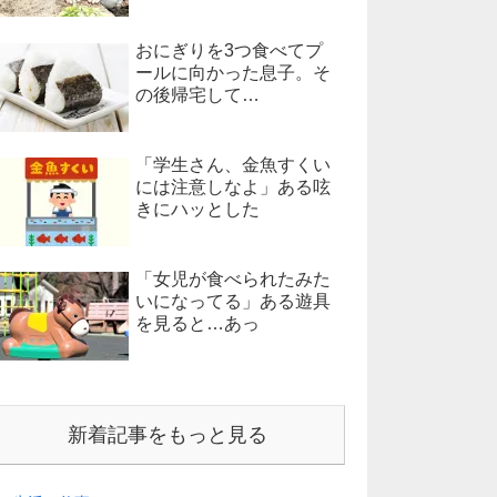
おにぎりを3つ食べてプ
ールに向かった息子。そ
の後帰宅して…
「学生さん、金魚すくい
には注意しなよ」ある呟
きにハッとした
「女児が食べられたみた
いになってる」ある遊具
を見ると…あっ
新着記事をもっと見る