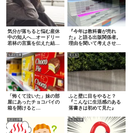
気分が落ちると悩む産休
『今年は教科書が売れ
中の知人へ…オードリー
た』と語る出版関係者。
若林の言葉を伝えた結
理由を聞いて考えさせら
果？
れた
生活と仕事
笑える
「怖くて泣いた」妹の部
ふと壁に目をやると？
屋にあったチョコパイの
『こんなに生活感のある
箱を開けると…
落書きは初めて見た』
生活と仕事
生活と仕事