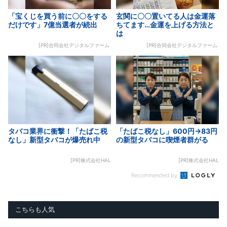
「宝くじを買う前に〇〇をする
玄関に〇〇置いてる人は金運落
だけです」7億当選者が続出
ちてます…金運を上げる方法と
は
[PR]合同会社デジタルファーム
[PR]合同会社デジタルファーム
タバコ業界に衝撃！「たばこ税
「たばこ税なし」600円→83円
なし」新型タバコが爆売れ中
の新型タバコに喫煙者群がる
[PR]株式会社HAL
[PR]株式会社HAL
Recommended by
こちらも人気