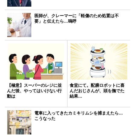
医師が、クレーマーに「軽傷のため処置は不
要」と伝えたら…嗚呼
【極意】スーパーのレジに並
食堂にて。配膳ロボットに喜
んだ後、やってはいけない行
んだおじさんが、頭を撫でた
動は
結果…
電車に入ってきたカミキリムシを捕まえたら…
こうなった