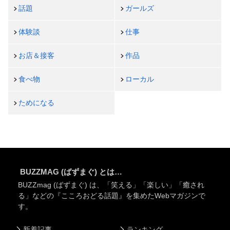
話題
ガールズ
体験談
仕事
お店＆接客
作品
食べ物
ローカル
ためになる
BUZZMAG (ばずまぐ) とは…
BUZZmag (ばずまぐ) は、「笑える」「楽しい」「癒され
る」などの『こころおどる話題』を集めたWebマガジンで
す。
新着記事
ランキング