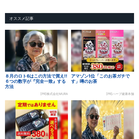
オススメ記事
８月のロト6はこの方法で買え!!
アマゾン1位「このお茶ガチで
６つの数字が『完全一致』する
す」噂のお茶
方法
[PR]株式会社MURA
[PR]ハーブ健康本舗