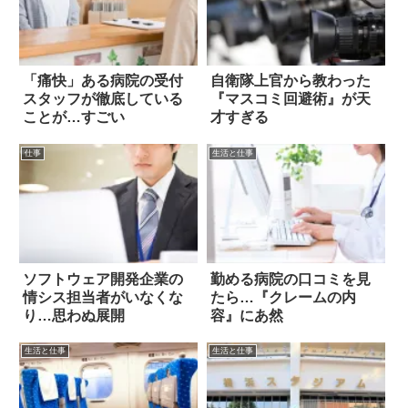
「痛快」ある病院の受付
自衛隊上官から教わった
スタッフが徹底している
『マスコミ回避術』が天
ことが…すごい
才すぎる
仕事
生活と仕事
ソフトウェア開発企業の
勤める病院の口コミを見
情シス担当者がいなくな
たら…『クレームの内
り…思わぬ展開
容』にあ然
生活と仕事
生活と仕事