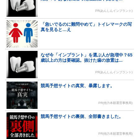
PR(あんしんインプラント)
「急いでるのに難問やめて」トイレマークの写
真を見ると…え
なぜ今「インプラント」を選ぶ人が急増中？65
歳以上の方は要確認。抜けた歯の放置は...
PR(あんしんインプラント)
競馬予想サイトの真実、暴露します。
PR(他力本願運営事務局)
競馬予想サイトの裏側、全部書きました。
PR(他力本願運営事務局)