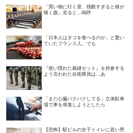
「買い物に行く度、残酷すぎると娘が
嘆く旗」見ると…嗚呼
「日本人はタコを食べるのか」と驚い
ていたフランス人。でも
『使い慣れた裁縫セット』を持参する
よう言われた自衛隊員は…あ
「まだ心臓バクバクしてる」立体駐車
場で車を発進しようとしたら
【恐怖】駅ビルの女子トイレに若い男