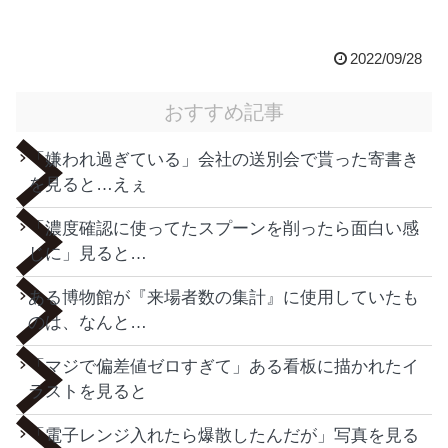
2022/09/28
おすすめ記事
「嫌われ過ぎている」会社の送別会で貰った寄書き
を見ると…えぇ
「濃度確認に使ってたスプーンを削ったら面白い感
じに」見ると…
ある博物館が『来場者数の集計』に使用していたも
のは、なんと…
「マジで偏差値ゼロすぎて」ある看板に描かれたイ
ラストを見ると
「電子レンジ入れたら爆散したんだが」写真を見る