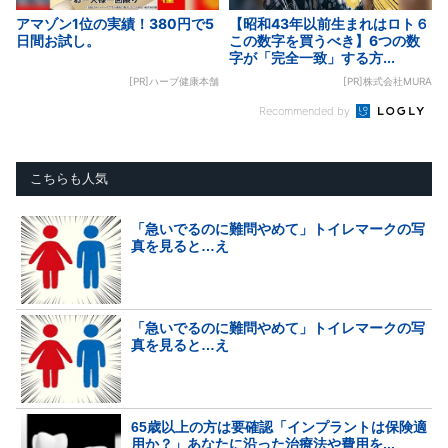
アマゾン1位の実績！380円で5
【昭和43年以前生まれはロト６
日間お試し。
この数字を買うべき】6つの数
字が「完全一致」する方...
[PR]ハーブ健康本舗
[PR]株式会社MURA
Recommended by
こちらも人気
「急いでるのに難問やめて」トイレマークの写
真を見ると…え
「急いでるのに難問やめて」トイレマークの写
真を見ると…え
65歳以上の方は要確認「インプラントは保険適
用か？」あなたに沿った治療法や費用を...