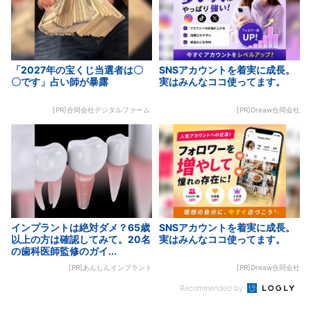
「2027年の宝くじ当選者は〇
SNSアカウントを着実に成長。
〇です」占い師が暴露
実はみんなココ使ってます。
[PR]合同会社デジタルファーム
[PR]Dreaw合同会社
インプラントは絶対ダメ？65歳
SNSアカウントを着実に成長。
以上の方は確認してみて。20名
実はみんなココ使ってます。
の歯科医師監修のガイ...
[PR]あんしんインプラント
[PR]Dreaw合同会社
Recommended by