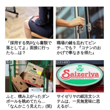
体験談
話題
「採用する気0なら書類で
職場の鍵を忘れてピン
落としてよ」面接に行っ
チ…でも？ 『コナンのお
たら…は？
かげで事なきを得た』
作品
お店＆接客
ふと、積み上がったダン
サイゼリヤの紙注文シス
ボールを眺めてたら…
テムは、一見無意味に思
「なんかこう見えた」(笑)
えるが…