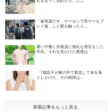
礼を言って別れたら…ふふ
「被害届だす」ゲーセンで音ゲーをプ
レイ後、ふと髪を触ったら…
暑い中働く作業員に無礼な発言をした
学生。それを見かけた教授は
「7歳息子が家の中で窒息して命を落
としかけた」その経緯は…
新着記事をもっと見る