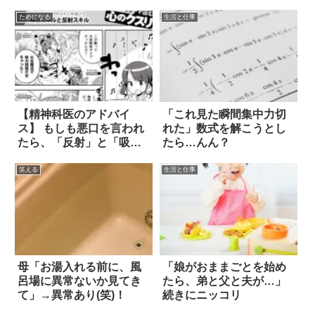
ためになる
生活と仕事
【精神科医のアドバイ
「これ見た瞬間集中力切
ス】 もしも悪口を言われ
れた」数式を解こうとし
たら、「反射」と「吸
たら…んん？
収」を心がけて！
笑える
生活と仕事
母「お湯入れる前に、風
「娘がおままごとを始め
呂場に異常ないか見てき
たら、弟と父と夫が…」
て」→異常あり(笑)！
続きにニッコリ