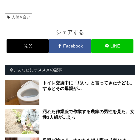
人付き合い
シェアする
X
Facebook
LINE
今、あなたにオススメの記事
トイレ交換中に「汚い」と言ってきた子ども。
するとその母親が…
汚れた作業服で作業する農家の男性を見た、女
性3人組が…えっ