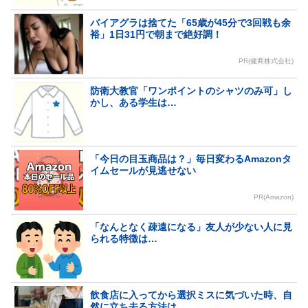
バイアグラは捨てた「65歳が45分で3回戦も余
裕」1日31円で朝まで絶好調！
PR(健商株式会社)
防衛大教官「ワンポイントのシャツのみ可」し
かし、ある学生は…
「今日の目玉商品は？」毎日変わるAmazonタ
イムセールが見逃せない
PR(Amazon)
「なんとなく疎遠になる」友人が少ない人に見
られる特徴は…
飲食店に入ってから選択ミスに気づいた時、自
然に立ち去る方法は