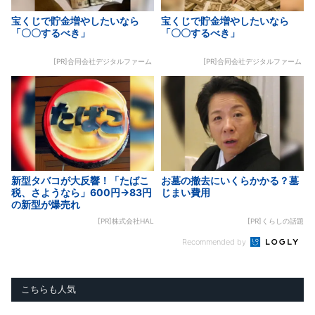
宝くじで貯金増やしたいなら
宝くじで貯金増やしたいなら
「〇〇するべき」
「〇〇するべき」
[PR]合同会社デジタルファーム
[PR]合同会社デジタルファーム
新型タバコが大反響！「たばこ
お墓の撤去にいくらかかる？墓
税、さようなら」600円→83円
じまい費用
の新型が爆売れ
[PR]株式会社HAL
[PR]くらしの話題
Recommended by
こちらも人気