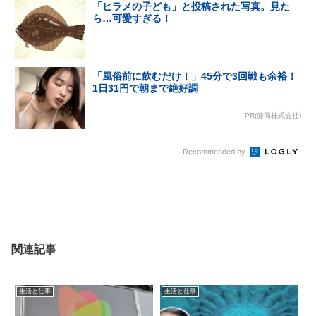
「ヒラメの子ども」と投稿された写真。見た
ら…可愛すぎる！
「風俗前に飲むだけ！」45分で3回戦も余裕！
1日31円で朝まで絶好調
PR(健商株式会社)
Recommended by
関連記事
生活と仕事
生活と仕事