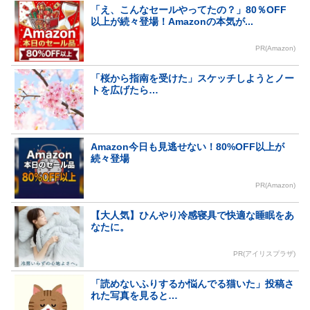
「え、こんなセールやってたの？」80％OFF
以上が続々登場！Amazonの本気が...
PR(Amazon)
「桜から指南を受けた」スケッチしようとノー
トを広げたら…
Amazon今日も見逃せない！80%OFF以上が
続々登場
PR(Amazon)
【大人気】ひんやり冷感寝具で快適な睡眠をあ
なたに。
PR(アイリスプラザ)
「読めないふりするか悩んでる猫いた」投稿さ
れた写真を見ると…