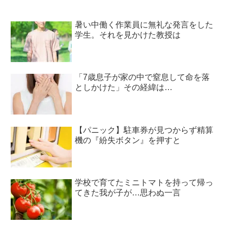
暑い中働く作業員に無礼な発言をした
学生。それを見かけた教授は
「7歳息子が家の中で窒息して命を落
としかけた」その経緯は…
【パニック】駐車券が見つからず精算
機の『紛失ボタン』を押すと
学校で育てたミニトマトを持って帰っ
てきた我が子が…思わぬ一言