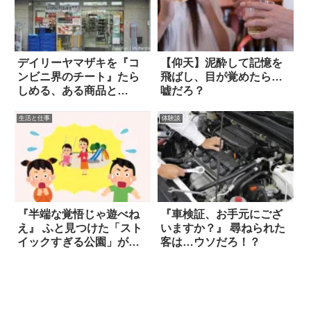
デイリーヤマザキを『コ
【仰天】泥酔して記憶を
ンビニ界のチート』たら
飛ばし、目が覚めたら…
しめる、ある商品と
嘘だろ？
は…？
生活と仕事
体験談
『半端な覚悟じゃ遊べね
『車検証、お手元にござ
え』 ふと見つけた「スト
いますか？』 尋ねられた
イックすぎる公園」がコ
客は…ウソだろ！？
チラ！