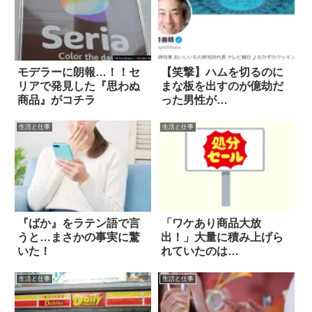
モデラーに朗報…！！セ
【笑撃】ハムを切るのに
リアで発見した『思わぬ
まな板を出すのが億劫だ
商品』がコチラ
った男性が…
生活と仕事
生活と仕事
『ばか』をラテン語で言
「ワケあり商品大放
うと…まさかの事実に驚
出！」大量に積み上げら
いた！
れていたのは…
生活と仕事
生活と仕事