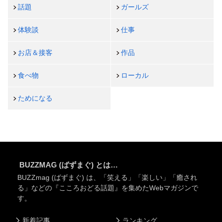
話題
ガールズ
体験談
仕事
お店＆接客
作品
食べ物
ローカル
ためになる
BUZZMAG (ばずまぐ) とは…
BUZZmag (ばずまぐ) は、「笑える」「楽しい」「癒され
る」などの『こころおどる話題』を集めたWebマガジンで
す。
新着記事
ランキング