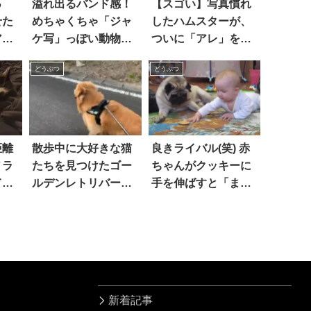
っ
溢れ出るバンド感！
【スゴい】写真慣れ
せた
めちゃくちゃ「ジャ
したハムスターが、
アク
ケ写」っぽい動物た
ついに「アレ」を習
ちの写真 10選
得した！？
どうぶつ
どうぶつ
距離
散歩中に大好きな猫
良きライバル(笑) 赤
ノラ
たちを見つけたゴー
ちゃんがクッキーに
てし
ルデンレトリバー。
手を伸ばすと「まぁ
飼い
思わず駆け寄ると…
待て」と止めるパグ
ろう
まさかの結末に涙
な事
新着記事