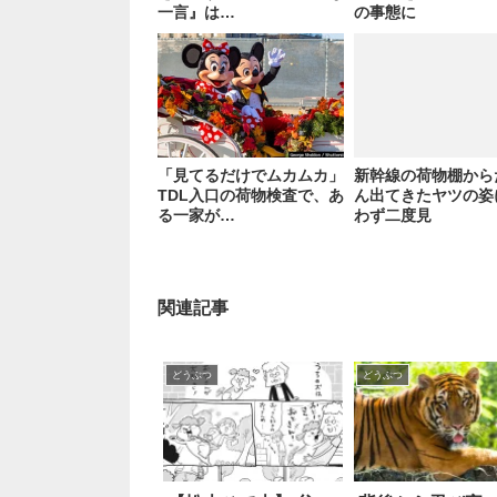
一言』は…
の事態に
「見てるだけでムカムカ」
新幹線の荷物棚から
TDL入口の荷物検査で、あ
ん出てきたヤツの姿
る一家が…
わず二度見
関連記事
どうぶつ
どうぶつ