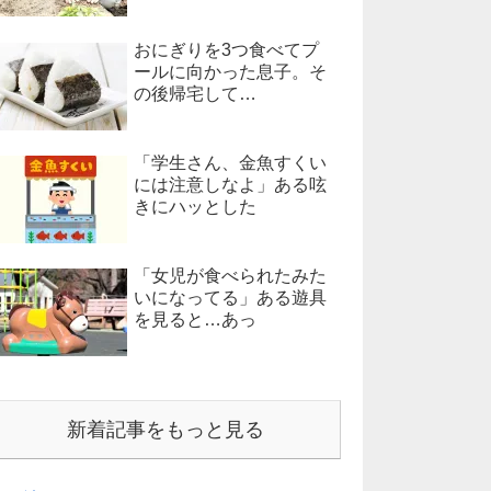
おにぎりを3つ食べてプ
ールに向かった息子。そ
の後帰宅して…
「学生さん、金魚すくい
には注意しなよ」ある呟
きにハッとした
「女児が食べられたみた
いになってる」ある遊具
を見ると…あっ
新着記事をもっと見る