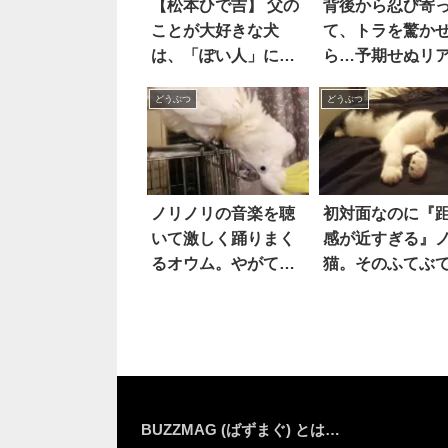
【松本ひで吉】 父の
背後から忍び寄
ことが大好きな犬
て、トラを驚か
は、「ぽい人」にま
ら…予期せぬリ
で反応。そして普段
ション！！
どうぶつ
どうぶつ
クールな猫も…？
ノリノリの音楽を聴
初対面なのに『
いて激しく踊りまく
感が近すぎる』
るオウム。やがて興
猫。そのふてぶ
奮のあまり…「ヘド
さに心惹かれ、
バン」まで披露！？
猫として引き取
とするも…意外
実が発覚する
BUZZMAG (ばずまぐ) とは…