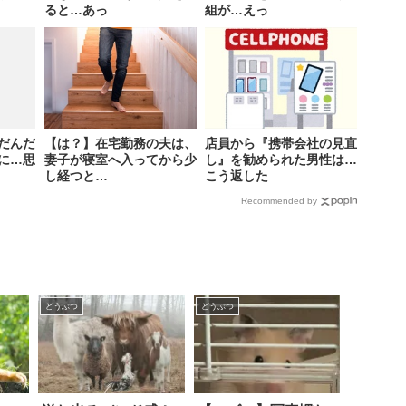
ると…あっ
組が…えっ
だんだ
【は？】在宅勤務の夫は、
店員から『携帯会社の見直
に…思
妻子が寝室へ入ってから少
し』を勧められた男性は…
し経つと…
こう返した
Recommended by
どうぶつ
どうぶつ