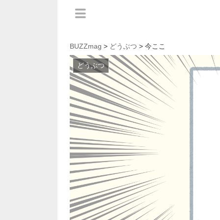
BUZZmag
>
どうぶつ
> 今ここ
どうぶつ