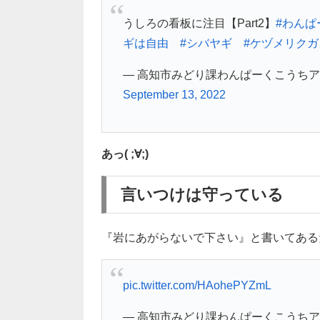
うしろの看板に注目【Part2】
#わん
ギは自由
#シバヤギ
#ケヅメリクガ
— 高知市みどり課わんぱーくこうちアニマル
September 13, 2022
あっ( ;∀;)
言いつけは守っている
『岩にあがらないで下さい』と書いてある
pic.twitter.com/HAohePYZmL
— 高知市みどり課わんぱーくこうちアニマル