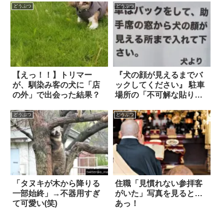
どうぶつ
どうぶつ
【えっ！！】トリマー
『犬の顔が見えるまでバ
が、馴染み客の犬に「店
ックしてください』 駐車
の外」で出会った結果？
場所の「不可解な貼り
紙」に従うと？
どうぶつ
どうぶつ
「タヌキが木から降りる
住職「見慣れない参拝客
一部始終」→不器用すぎ
がいた」写真を見ると…
て可愛い(笑)
あっ！