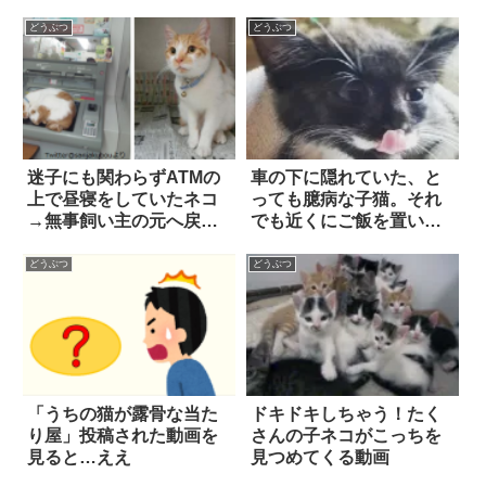
どうぶつ
どうぶつ
迷子にも関わらずATMの
車の下に隠れていた、と
上で昼寝をしていたネコ
っても臆病な子猫。それ
→無事飼い主の元へ戻
でも近くにご飯を置いて
る！
みると？
どうぶつ
どうぶつ
「うちの猫が露骨な当た
ドキドキしちゃう！たく
り屋」投稿された動画を
さんの子ネコがこっちを
見ると…ええ
見つめてくる動画