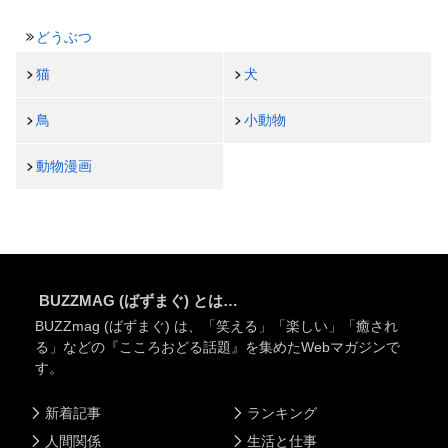
どうぶつ
猫
犬
鳥
小動物
動物漫画
BUZZMAG (ばずまぐ) とは…
BUZZmag (ばずまぐ) は、「笑える」「楽しい」「癒され
る」などの『こころおどる話題』を集めたWebマガジンで
す。
新着記事
ランキング
人間関係
生活と仕事