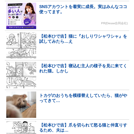
SNSアカウントを着実に成長。実はみんなココ
使ってます。
PR(Dreaw合同会社)
【松本ひで吉】猫に『おしりワシャワシャ』を
試してみたら…え
【松本ひで吉】寝込む主人の様子を見に来てく
れた猫。しかし
トカゲのおうちを模様替えしていたら、猫がや
ってきて…
【松本ひで吉】爪を切られて怒る猫と仲直りす
るため、夫は…