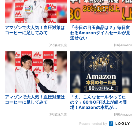
アマゾンで大人気！血圧対策は
「今日の目玉商品は？」毎日変
コーヒーに足してみて
わるAmazonタイムセールが見
逃せない
[PR]森永乳業
[PR]Amazon
アマゾンで大人気！血圧対策は
「え、こんなセールやってた
コーヒーに足してみて
の？」80％OFF以上が続々登
場！Amazonの本気が...
[PR]森永乳業
[PR]Amazon
Recommended by