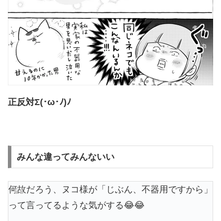
正反対Σ(･ω･ﾉ)ﾉ
みんな違ってみんないい
何故だろう、ヌコ様が「じぶん、不器用ですから」
って言ってるような気がする😂😂