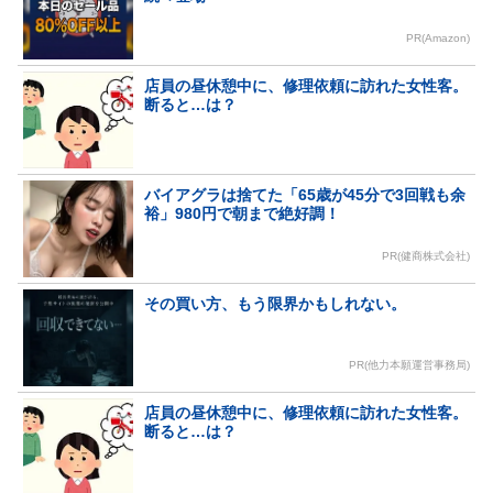
PR(Amazon)
店員の昼休憩中に、修理依頼に訪れた女性客。
断ると…は？
バイアグラは捨てた「65歳が45分で3回戦も余
裕」980円で朝まで絶好調！
PR(健商株式会社)
その買い方、もう限界かもしれない。
PR(他力本願運営事務局)
店員の昼休憩中に、修理依頼に訪れた女性客。
断ると…は？