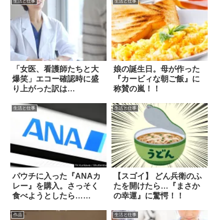
生活と仕事
生活と仕事
「女医、看護師たちと大
娘の誕生日。母が作った
爆笑」エコー確認時に盛
『カービィな朝ご飯』に
り上がった訳は…
称賛の嵐！！
生活と仕事
生活と仕事
パウチに入った『ANAカ
【スゴイ】 どん兵衛のふ
レー』を購入。さっそく
たを開けたら…『まさか
食べようとしたら…
の幸運』に驚愕！！
え！！
作品
生活と仕事