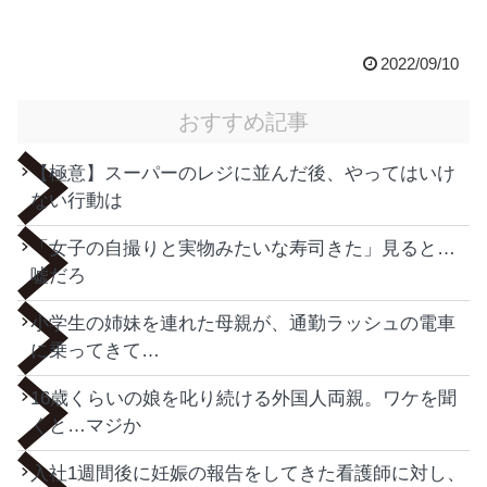
2022/09/10
おすすめ記事
【極意】スーパーのレジに並んだ後、やってはいけ
ない行動は
「女子の自撮りと実物みたいな寿司きた」見ると…
嘘だろ
小学生の姉妹を連れた母親が、通勤ラッシュの電車
に乗ってきて…
16歳くらいの娘を叱り続ける外国人両親。ワケを聞
くと…マジか
入社1週間後に妊娠の報告をしてきた看護師に対し、