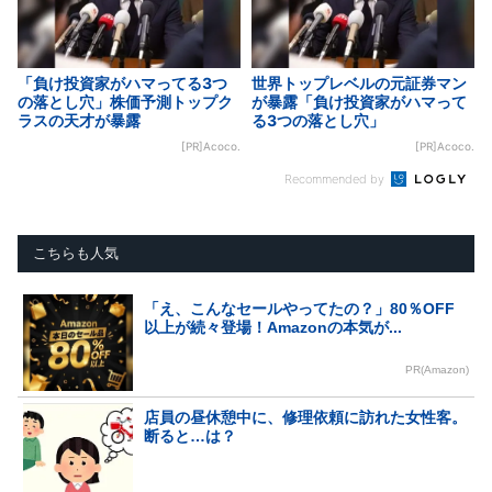
「負け投資家がハマってる3つ
世界トップレベルの元証券マン
の落とし穴」株価予測トップク
が暴露「負け投資家がハマって
ラスの天才が暴露
る3つの落とし穴」
[PR]Acoco.
[PR]Acoco.
Recommended by
こちらも人気
「え、こんなセールやってたの？」80％OFF
以上が続々登場！Amazonの本気が...
PR(Amazon)
店員の昼休憩中に、修理依頼に訪れた女性客。
断ると…は？