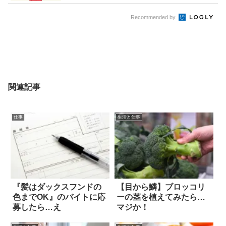
Recommended by
関連記事
仕事
生活と仕事
『髪はダックスフンドの
【目から鱗】ブロッコリ
色までOK』のバイトに応
ーの茎を植えてみたら…
募したら…え
マジか！