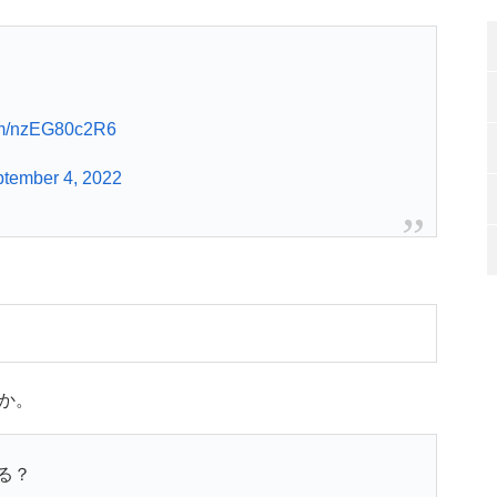
com/nzEG80c2R6
tember 4, 2022
か。
る？