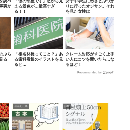
を調べ
「僕の部屋です」窓から見
女子中学生にわざとぶつか
事実が
える景色が…最高すぎ
りに行ったオジサン。それ
る！！
を見た女性は
のぶら
「椎名林檎ってこと？」あ
クレーム対応がすごく上手
見る
る歯科看板のイラストを見
い人にコツを聞いたら…な
ると…
るほど！
Recommended by
生活と仕事
話題