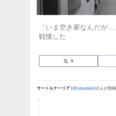
「いま空き家なんだが…
戦慄した
X
サートルナーリア
(
@satyapple
)さんが投
・
・
・