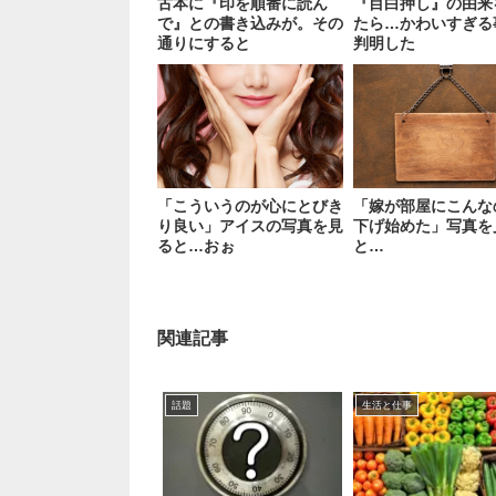
古本に『印を順番に読ん
『目白押し』の由来
で』との書き込みが。その
たら…かわいすぎる
通りにすると
判明した
「こういうのが心にとびき
「嫁が部屋にこんな
り良い」アイスの写真を見
下げ始めた」写真を
ると…おぉ
と…
関連記事
話題
生活と仕事