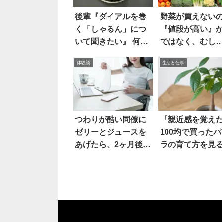
後輩『ダイアルを巻
野菜が買えない
く「しゃるん」につ
『値段が高い』
いて聞きたい』 何の
ではなく、むし
ことかと思いきや、
ろ…？
体験談
生活と仕事
マジか
つわりが酷い同僚に
「親近感を覚え
ゼリーとジュースを
100均で買ったパ
あげたら、2ヶ月後…
ラの育て方を見
と…