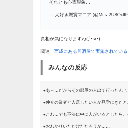
それとも心霊現象…
— 犬好き懸賞マニア (@MiIra2U8OxtlF
真相が気になりますね(;´･ω･)
関連：
西成にある居酒屋で実施されている
みんなの反応
●あ～…だからその部屋の人出て行ったんじ
●仲介の業者と入居したい人が見学にきたと
●こわ…でも不法に中に人がいるとしたら、
●おわかりいただけただろうか……