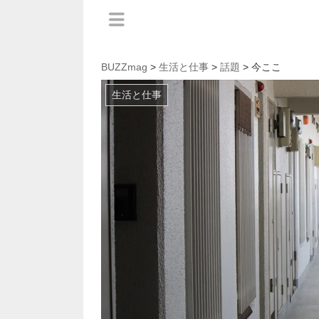
BUZZmag
>
生活と仕事
>
話題
> 今ここ
生活と仕事