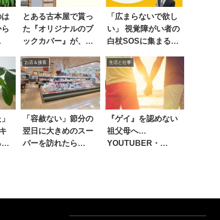
のは
とある古本屋で貰っ
「広まらないで欲し
から
た『オリジナルのブ
い」 視覚障がい者の
ックカバー』が、素
白杖SOSに集まる当
敵すぎる！！
事者の声
お店＆接客
生活と仕事
た」
「容赦ない」節分の
『ゲイ』を認めない
キ
翌日に大きめのスー
祖父母へ…
る
パーを訪れたら…
YOUTUBER・
KEMIOが綴った言葉
にハッとした