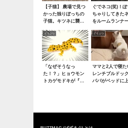
【子猫】 農場で見つ
ぐでネコ(笑)！ぽ
かった独りぼっちの
ちゃりしてきた
子猫。キツネに襲わ
をルームランナ
れないように自宅に
乗せてみたとこ
どうぶつ
どうぶつ
連れて帰ると、興味
津々の先住犬がやっ
てきて…？
「なぜそうなっ
ママと2人で寝た
た！？」ヒョウモン
レンチブルドッ
トカゲモドキが『脱
パパがベッドに
皮』した結果…え？
ろうとすると…
かの行動に出た
BUZZMAG (ばずまぐ) とは…