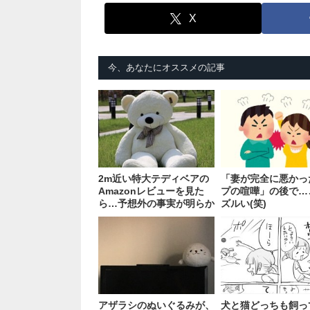
X
今、あなたにオススメの記事
2m近い特大テディベアの
「妻が完全に悪かっ
Amazonレビューを見た
プの喧嘩」の後で…
ら…予想外の事実が明らか
ズルい(笑)
に！
アザラシのぬいぐるみが、
犬と猫どっちも飼っ