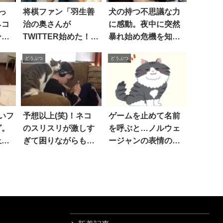
っ
将棋ファン「羽生善
犬の持つ不思議な力
ネコ
治の奥さんが
に感動。夜中に突然
ーに
TWITTER始めた！フ
暴れ始め危機を知ら
ろ…
ォローしなきゃ！」
せてくれた愛犬
どうぶつ
どうぶつ
→結果(笑)
いフ
予想以上(笑)！ネコ
ゲームを止めて名前
グ。
のスリスリが激しす
を呼ぶと…ノルウェ
上が
ぎて困りながらもニ
ージャンの表情の変
まさ
ヤニヤしちゃう少年
化に、笑った！
！