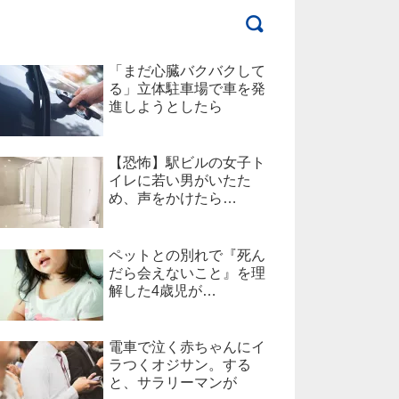
「まだ心臓バクバクして
る」立体駐車場で車を発
進しようとしたら
【恐怖】駅ビルの女子ト
イレに若い男がいたた
め、声をかけたら…
ペットとの別れで『死ん
だら会えないこと』を理
解した4歳児が…
電車で泣く赤ちゃんにイ
ラつくオジサン。する
と、サラリーマンが