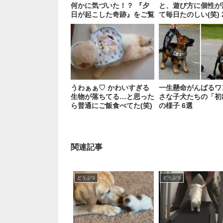
何かに気づいた！？ 『夕
と、遊び方に個性が
日が起こした奇跡』をご覧
て毎日たのしい(笑) 
あれ！
うわぁぁ♡ かわいすぎる
一生懸命がんばるワ
生物が落ちてる…と思った
さな子犬たちの「初
ら普通にご飯食べてた(笑)
の様子 6選
関連記事
どうぶつ
どうぶつ