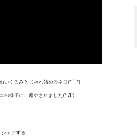
ぐるみとじゃれ始めるネコ(*´ｪ`*)
様子に、癒やされました(*´Д`)
シェアする