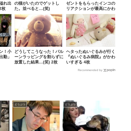
溢れ出
の猫がいたのでゲットし
ゼントをもらったインコの
2枚
た。並べると…(笑)
リアクションが最高にかわ
いい
ン！小
どうしてこうなった！バル
ヘタったぬいぐるみが行く
出勤」
ーンラッピングを割らずに
『ぬいぐるみ病院』がかわ
放置した結果…(笑) 2枚
いすぎる 4枚
Recommended by
どうぶつ
どうぶつ