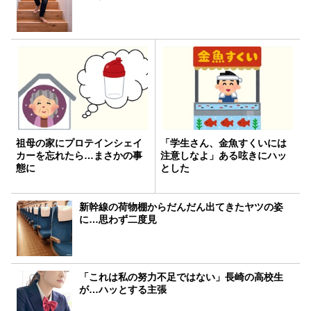
祖母の家にプロテインシェイ
「学生さん、金魚すくいには
カーを忘れたら…まさかの事
注意しなよ」ある呟きにハッ
態に
とした
新幹線の荷物棚からだんだん出てきたヤツの姿
に…思わず二度見
「これは私の努力不足ではない」長崎の高校生
が…ハッとする主張