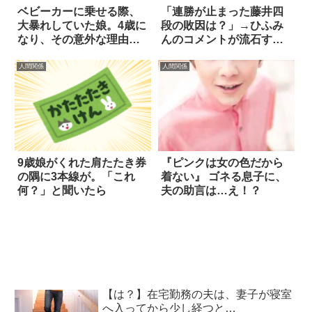
ベビーカーに乗せる際、
「連勝が止まった藤井四
大暴れしていた娘。4歳に
段の敗因は？」→ひふみ
なり、その意外な理由を
んのコメントが流石すぎ
語る
た
人間関係
人間関係
9歳娘がくれた肩たたき券
『ピンクは女の色だから
の隅に3本線が。「これ
着ない』 ゴネる息子に、
何？」と聞いたら
夫の助言は…え！？
【は？】在宅勤務の夫は、妻子が寝室
へ入ってから少し経つと…