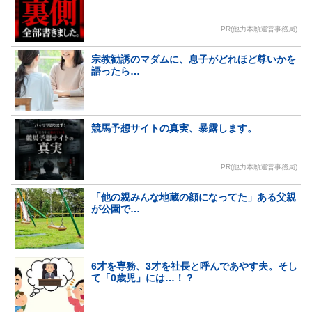
PR(他力本願運営事務局)
宗教勧誘のマダムに、息子がどれほど尊いかを
語ったら…
競馬予想サイトの真実、暴露します。
PR(他力本願運営事務局)
「他の親みんな地蔵の顔になってた」ある父親
が公園で…
6才を専務、3才を社長と呼んであやす夫。そし
て「0歳児」には…！？