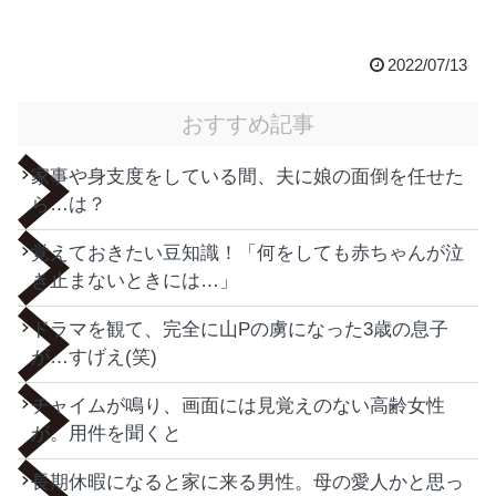
2022/07/13
おすすめ記事
家事や身支度をしている間、夫に娘の面倒を任せた
ら…は？
覚えておきたい豆知識！「何をしても赤ちゃんが泣
き止まないときには…」
ドラマを観て、完全に山Pの虜になった3歳の息子
が…すげえ(笑)
チャイムが鳴り、画面には見覚えのない高齢女性
が。用件を聞くと
長期休暇になると家に来る男性。母の愛人かと思っ