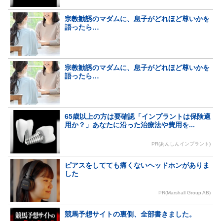
宗教勧誘のマダムに、息子がどれほど尊いかを
語ったら…
宗教勧誘のマダムに、息子がどれほど尊いかを
語ったら…
65歳以上の方は要確認「インプラントは保険適
用か？」あなたに沿った治療法や費用を...
PR(あんしんインプラント)
ピアスをしてても痛くないヘッドホンがありま
した
PR(Marshall Group AB)
競馬予想サイトの裏側、全部書きました。