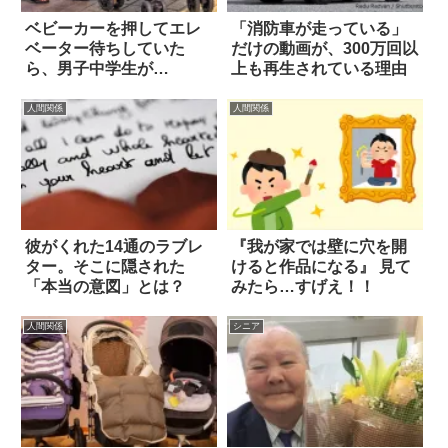
ベビーカーを押してエレ
「消防車が走っている」
ベーター待ちしていた
だけの動画が、300万回以
ら、男子中学生が…
上も再生されている理由
人間関係
人間関係
彼がくれた14通のラブレ
『我が家では壁に穴を開
ター。そこに隠された
けると作品になる』 見て
「本当の意図」とは？
みたら…すげえ！！
人間関係
シニア