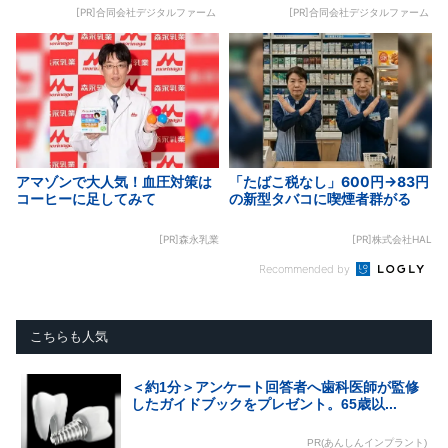
[PR]合同会社デジタルファーム
[PR]合同会社デジタルファーム
アマゾンで大人気！血圧対策は
「たばこ税なし」600円→83円
コーヒーに足してみて
の新型タバコに喫煙者群がる
[PR]森永乳業
[PR]株式会社HAL
Recommended by
こちらも人気
＜約1分＞アンケート回答者へ歯科医師が監修
したガイドブックをプレゼント。65歳以...
PR(あんしんインプラント)