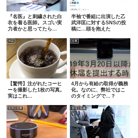
『名医』と刺繍された白
半袖で番組に出演した乙
衣を着る医師。スゴい実
武洋匡に対するSNSの投
力者かと思ってたら…
稿に…頭を抱えた
作品
仕事
【驚愕】注がれたコーヒ
4月から有給の取得が義務
ーを撮影した1枚の写真。
化。なのに、弊社ではこ
実はこれ…
のタイミングで…？
生活と仕事
生活と仕事