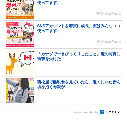
使ってます。
PR(Dreaw合同会社)
SNSアカウントを着実に成長。実はみんなココ
使ってます。
PR(Dreaw合同会社)
「カナダで一番びっくりしたこと」鹿の写真に
衝撃を受けた！
西松屋で離乳食を見ていたら、近くにいた赤ん
坊を抱く母親が…
Recommended by