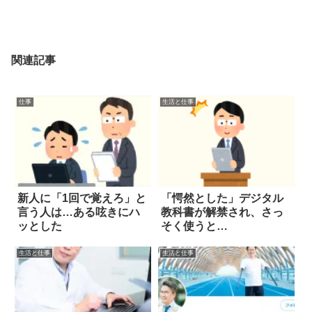
関連記事
仕事
生活と仕事
新人に「1回で覚えろ」と
「愕然とした」デジタル
言う人は…ある呟きにハ
教科書が解禁され、さっ
ッとした
そく使うと…
生活と仕事
生活と仕事