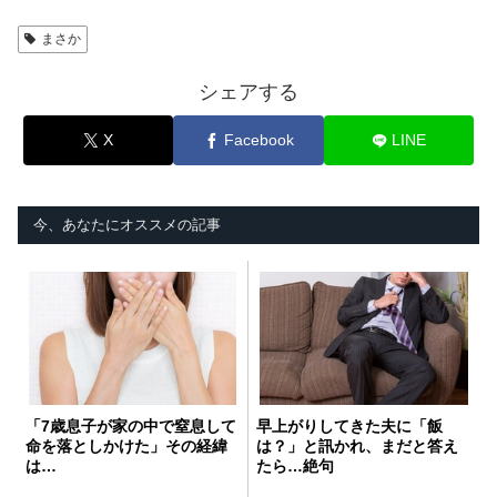
まさか
シェアする
X
Facebook
LINE
今、あなたにオススメの記事
「7歳息子が家の中で窒息して
早上がりしてきた夫に「飯
命を落としかけた」その経緯
は？」と訊かれ、まだと答え
は…
たら…絶句