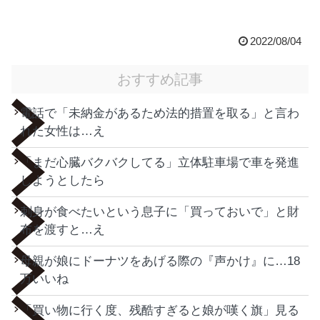
2022/08/04
おすすめ記事
電話で「未納金があるため法的措置を取る」と言わ
れた女性は…え
「まだ心臓バクバクしてる」立体駐車場で車を発進
しようとしたら
刺身が食べたいという息子に「買っておいで」と財
布を渡すと…え
母親が娘にドーナツをあげる際の『声かけ』に…18
万いいね
「買い物に行く度、残酷すぎると娘が嘆く旗」見る