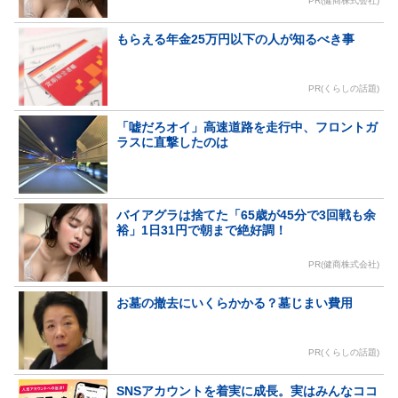
PR(健商株式会社)
もらえる年金25万円以下の人が知るべき事
PR(くらしの話題)
「嘘だろオイ」高速道路を走行中、フロントガ
ラスに直撃したのは
バイアグラは捨てた「65歳が45分で3回戦も余
裕」1日31円で朝まで絶好調！
PR(健商株式会社)
お墓の撤去にいくらかかる？墓じまい費用
PR(くらしの話題)
SNSアカウントを着実に成長。実はみんなココ