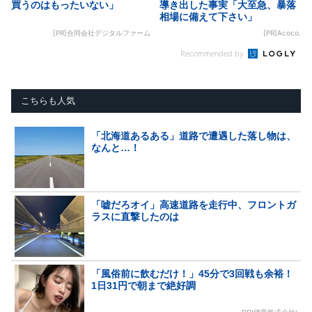
買うのはもったいない」
導き出した事実「大至急、暴落
相場に備えて下さい」
[PR]合同会社デジタルファーム
[PR]Acoco.
Recommended by
こちらも人気
「北海道あるある」道路で遭遇した落し物は、
なんと…！
「嘘だろオイ」高速道路を走行中、フロントガ
ラスに直撃したのは
「風俗前に飲むだけ！」45分で3回戦も余裕！
1日31円で朝まで絶好調