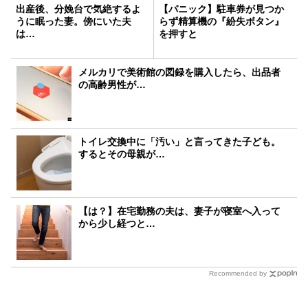
出産後、分娩台で気絶するよ
【パニック】駐車券が見つか
うに眠った妻。傍にいた夫
らず精算機の『紛失ボタン』
は…
を押すと
メルカリで美術館の図録を購入したら、出品者
の高齢男性が…
トイレ交換中に「汚い」と言ってきた子ども。
するとその母親が…
【は？】在宅勤務の夫は、妻子が寝室へ入って
から少し経つと…
Recommended by