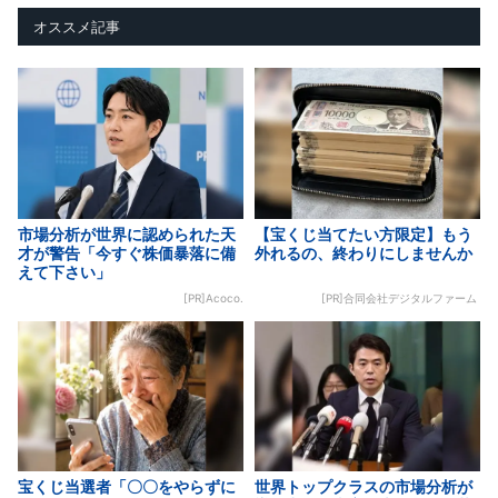
オススメ記事
市場分析が世界に認められた天
【宝くじ当てたい方限定】もう
才が警告「今すぐ株価暴落に備
外れるの、終わりにしませんか
えて下さい」
[PR]Acoco.
[PR]合同会社デジタルファーム
宝くじ当選者「〇〇をやらずに
世界トップクラスの市場分析が