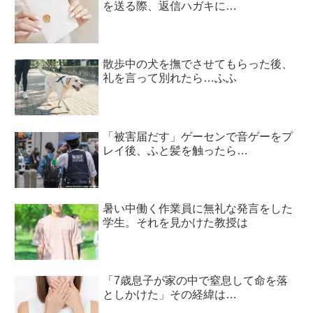
を送る際、返信ハガキに…
散歩中の犬を撫でさせてもらった後、
礼を言って別れたら…ふふ
「被害届だす」ゲーセンで音ゲーをプ
レイ後、ふと髪を触ったら…
暑い中働く作業員に無礼な発言をした
学生。それを見かけた教授は
「7歳息子が家の中で窒息して命を落
としかけた」その経緯は…