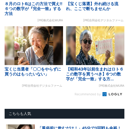
８月のロト6はこの方法で買え!!
【宝くじ落選】外れ続ける流
６つの数字が『完全一致』する
れ、ここで断ちませんか
方法
[PR]株式会社MURA
[PR]合同会社デジタルファーム
宝くじ当選者「〇〇をやらずに
【昭和43年以前生まれはロト６
買うのはもったいない」
この数字を買うべき】6つの数
字が「完全一致」する方...
[PR]合同会社デジタルファーム
[PR]株式会社MURA
Recommended by
こちらも人気
「風俗前に飲むだけ！」45分で3回戦も余裕！