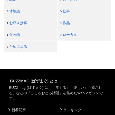
体験談
仕事
お店＆接客
作品
食べ物
ローカル
ためになる
BUZZMAG (ばずまぐ) とは…
BUZZmag (ばずまぐ) は、「笑える」「楽しい」「癒され
る」などの『こころおどる話題』を集めたWebマガジンで
す。
新着記事
ランキング