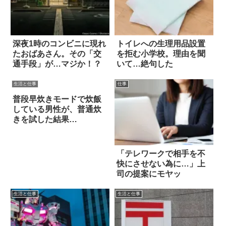
深夜1時のコンビニに現れ
トイレへの生理用品設置
たおばあさん。その「交
を拒む小学校。理由を聞
通手段」が…マジか！？
いて…絶句した
生活と仕事
仕事
普段早炊きモードで炊飯
している男性が、普通炊
きを試した結果…
「テレワークで相手を不
快にさせない為に…」上
司の提案にモヤッ
生活と仕事
生活と仕事