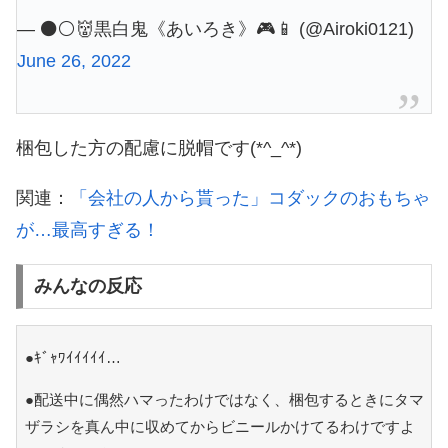
— ⚫️⚪️👹黒白鬼《あいろき》🎮📱 (@Airoki0121)
June 26, 2022
梱包した方の配慮に脱帽です(*^_^*)
関連：
「会社の人から貰った」コダックのおもちゃ
が…最高すぎる！
みんなの反応
●ｷﾞｬﾜｲｲｲｲｲ…
●配送中に偶然ハマったわけではなく、梱包するときにタマ
ザラシを真ん中に収めてからビニールかけてるわけですよ