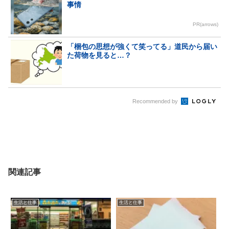
事情
PR(arrows)
「梱包の思想が強くて笑ってる」道民から届い
た荷物を見ると…？
Recommended by
関連記事
生活と仕事
生活と仕事