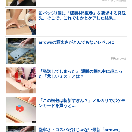
PR(くらしの話題)
缶バッジ1個に「緩衝材5重巻」を要求する発送
先。そこで、これでもかとケアした結果...
arrowsの頑丈さがとんでもないレベルに
PR(arrows)
『発送してしまった』 通販の梱包中に起こっ
た「悲しいミス」とは？
「この梱包は斬新すぎん？」メルカリでポケモ
ンカードを買うと…
堅牢さ・コスパだけじゃない最新「arrows」