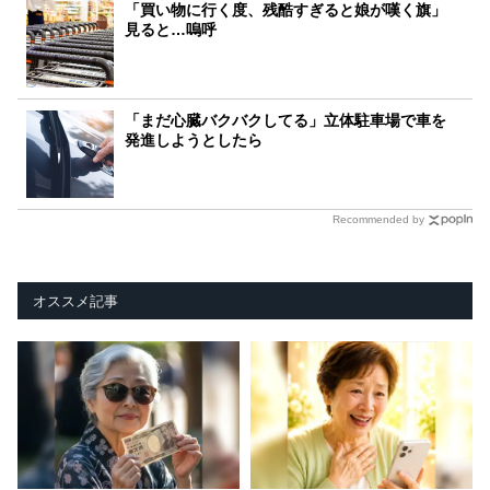
「買い物に行く度、残酷すぎると娘が嘆く旗」
見ると…嗚呼
「まだ心臓バクバクしてる」立体駐車場で車を
発進しようとしたら
Recommended by
オススメ記事