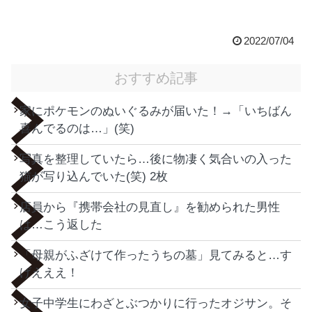
2022/07/04
おすすめ記事
家にポケモンのぬいぐるみが届いた！→「いちばん
喜んでるのは…」(笑)
写真を整理していたら…後に物凄く気合いの入った
猫が写り込んでいた(笑) 2枚
店員から『携帯会社の見直し』を勧められた男性
は…こう返した
「母親がふざけて作ったうちの墓」見てみると…す
げえええ！
女子中学生にわざとぶつかりに行ったオジサン。そ