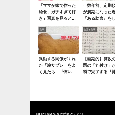
「ママが家で作った
十数年前、定期
給食、ガチすぎて好
が満期になった
き」写真を見ると…
『ある助言』を
すげえええ！
結果…
仕事
生活と仕事
異動する同僚がくれ
【画期的】算数
た「鳩サブレ」をよ
題の「丸付け」
く見たら…『怖い怖
瞬で完了する『
い怖い！』
プリ』がコチラ
BUZZMAG (ばずまぐ) とは…