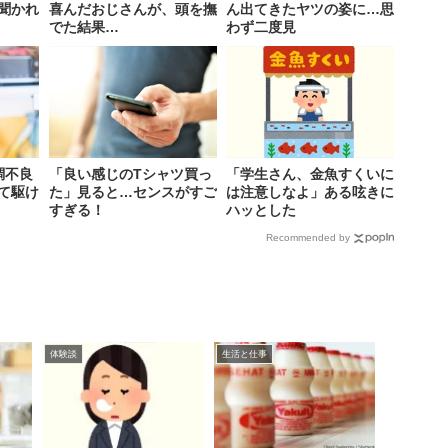
聞かれ
喜んだおじさんが、頭を撫
ん出てきたヤツの姿に…思
でた結果…
わず二度見
調不良
「良い感じのTシャツ買っ
「学生さん、金魚すくいに
て駆け
た」見ると…センスがすご
は注意しなよ」ある呟きに
すぎる！
ハッとした
Recommended by
体験談
生活と仕事