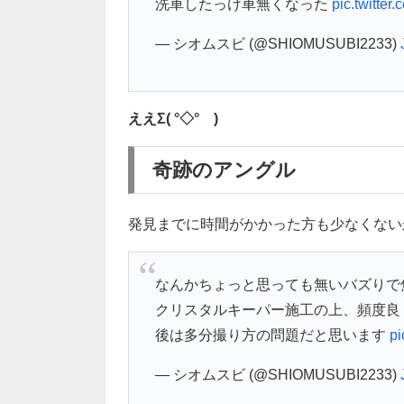
洗車したっけ車無くなった
pic.twitte
— シオムスビ (@SHIOMUSUBI2233)
ええΣ( °◇° )
奇跡のアングル
発見までに時間がかかった方も少なくない
なんかちょっと思っても無いバズりで
クリスタルキーパー施工の上、頻度良
後は多分撮り方の問題だと思います
pi
— シオムスビ (@SHIOMUSUBI2233)