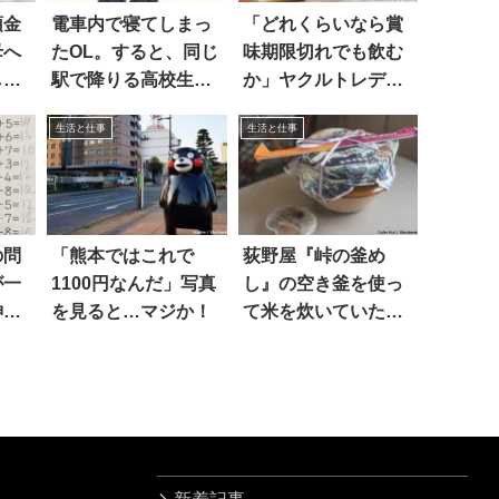
預金
電車内で寝てしまっ
「どれくらいなら賞
母へ
たOL。すると、同じ
味期限切れでも飲む
した
駅で降りる高校生
か」ヤクルトレディ
が…
に質問したら…
生活と仕事
生活と仕事
の問
「熊本ではこれで
荻野屋『峠の釜め
が一
1100円なんだ」写真
し』の空き釜を使っ
神ア
を見ると…マジか！
て米を炊いていた
ら…あ