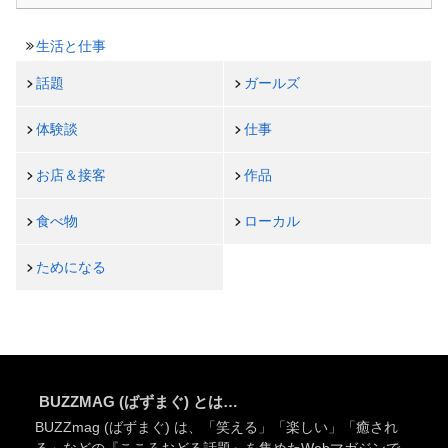
生活と仕事
話題
ガールズ
体験談
仕事
お店＆接客
作品
食べ物
ローカル
ためになる
BUZZMAG (ばずまぐ) とは…
BUZZmag (ばずまぐ) は、「笑える」「楽しい」「癒され
る」などの『こころおどる話題』を集めたWebマガジンで