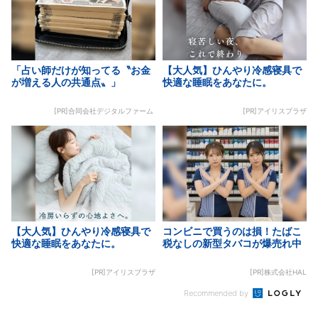
「占い師だけが知ってる〝お金
【大人気】ひんやり冷感寝具で
が増える人の共通点〟」
快適な睡眠をあなたに。
[PR]合同会社デジタルファーム
[PR]アイリスプラザ
【大人気】ひんやり冷感寝具で
コンビニで買うのは損！たばこ
快適な睡眠をあなたに。
税なしの新型タバコが爆売れ中
[PR]アイリスプラザ
[PR]株式会社HAL
Recommended by