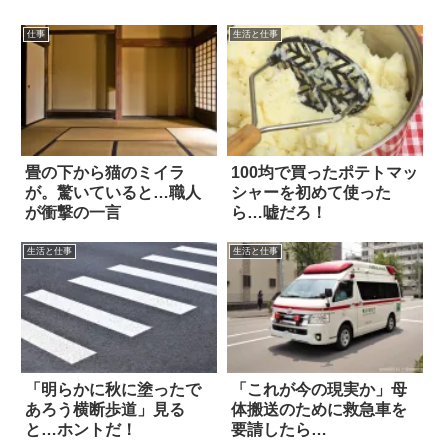
仕事
生活と仕事
畳の下から猫のミイラ
100均で買ったポテトマッ
が。驚いていると…職人
シャーを初めて使った
が衝撃の一言
ら…嘘だろ！
生活と仕事
生活と仕事
「明らかに秋に塗ったで
「これが今の現実か」母
あろう横断歩道」見る
体搬送のために救急車を
と…ホントだ！
要請したら…