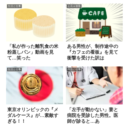
生活と仕事
お店＆接客
「私が作った離乳食の米
ある男性が、制作途中の
粉蒸しパン」動画を見
『カフェの看板』を見て
て…笑った
衝撃を受けた訳は
生活と仕事
生活と仕事
東京オリンピックの『メ
「左手が動かない」妻と
ダルケース』が…素敵す
病院を受診した男性。医
ぎる！！
師が診ると…あ