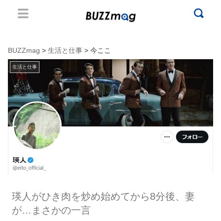
BUZZmag
>
生活と仕事
> 今ここ
生活と仕事
瑛人がひき肉を炒め始めてから8分後、妻
が…まさかの一言