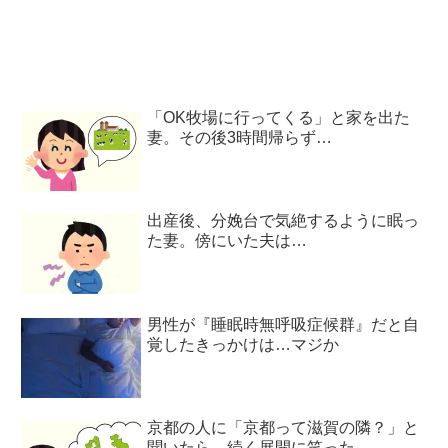
「OK牧場に行ってくる」と家を出た
妻。その後3時間帰らず…
出産後、分娩台で気絶するように眠っ
た妻。傍にいた夫は…
男性が『睡眠時無呼吸症候群』だと自
覚したきっかけは…マジか
京都の人に「京都って滋賀の隣？」と
聞いたら…続く展開に笑った