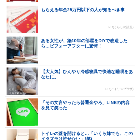
もらえる年金25万円以下の人が知るべき事
PR(くらしの話題)
ある女性が、築10年の部屋をDIYで改造した
ら…ビフォーアフターに驚愕！
【大人気】ひんやり冷感寝具で快適な睡眠をあ
なたに。
PR(アイリスプラザ)
「その文言やったら普通金やろ」LINEの内容
を見て笑った
トイレの蓋を開けると…「いくら妹でも、この
イタズラは許せない」(笑)