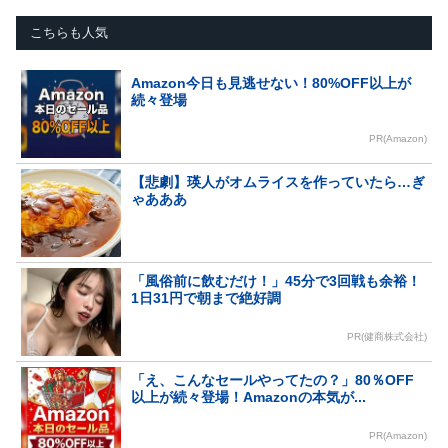
こちらも人気
Amazon今日も見逃せない！80%OFF以上が
続々登場
PR(Amazon)
【悲劇】瑛人がオムライスを作っていたら…ぎ
ゃあああ
「風俗前に飲むだけ！」45分で3回戦も余裕！
1日31円で朝まで絶好調
PR(健商株式会社)
「え、こんなセールやってたの？」80％OFF
以上が続々登場！Amazonの本気が...
PR(Amazon)