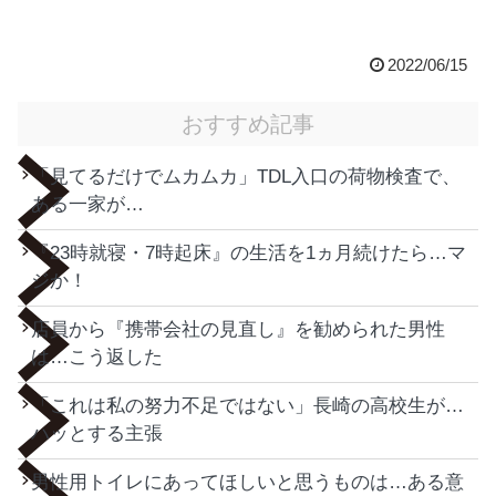
2022/06/15
おすすめ記事
「見てるだけでムカムカ」TDL入口の荷物検査で、
ある一家が…
『23時就寝・7時起床』の生活を1ヵ月続けたら…マ
ジか！
店員から『携帯会社の見直し』を勧められた男性
は…こう返した
「これは私の努力不足ではない」長崎の高校生が…
ハッとする主張
男性用トイレにあってほしいと思うものは…ある意