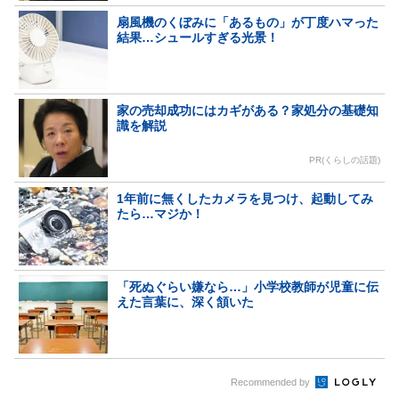
扇風機のくぼみに「あるもの」が丁度ハマった
結果…シュールすぎる光景！
家の売却成功にはカギがある？家処分の基礎知
識を解説
PR(くらしの話題)
1年前に無くしたカメラを見つけ、起動してみ
たら…マジか！
「死ぬぐらい嫌なら…」小学校教師が児童に伝
えた言葉に、深く頷いた
Recommended by