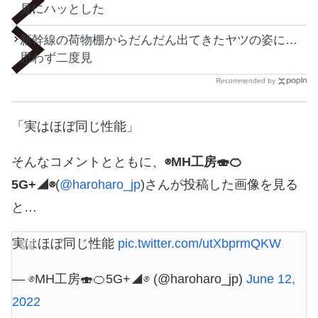
見にハッとした
新幹線の荷物棚からだんだん出てきたヤツの姿に…
思わず二度見
Recommended by
「実はほぼ同じ性能」
そんなコメントとともに、
⊗MH工房🍣🍊
5G+◢⊗
(
@haroharo_jp
)さんが投稿した画像を見る
と…
実はほぼ同じ性能
pic.twitter.com/utXbprmQKW
— ⊗MH工房🍣🍊5G+◢⊗ (@haroharo_jp)
June 12,
2022