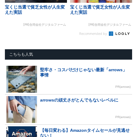
宝くじ当選で貧乏女性が人生変
宝くじ当選で貧乏女性が人生変
えた実話
えた実話
[PR]合同会社デジタルファーム
[PR]合同会社デジタルファーム
Recommended by
こちらも人気
堅牢さ・コスパだけじゃない最新「arrows」
事情
PR(arrows)
arrowsの頑丈さがとんでもないレベルに
PR(arrows)
【毎日変わる】Amazonタイムセールが見逃せ
ない！