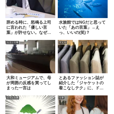
辞める時に、怒鳴る上司
水族館ではNGだと思って
に言われた「優しい言
いた「あの言葉」→え
葉」が許せない。なぜな
っ、いいの(笑)？
ら…
生活と仕事
笑える
大和ミュージアムで、母
とあるファッション誌が
が周囲の反感を買ってし
紹介した「ジャケットの
まった一言は
着こなしテク」に、ドン
引きの声が殺到
生活と仕事
仕事