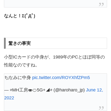
なんと！Σ(ﾟДﾟ)
驚きの事実
小型ICカードの中身が、1989年のPCとほぼ同等の
性能なのですね。
ちなみに中身
pic.twitter.com/ROYXhfZPm5
— ⊗MH工房🍣🍊5G+◢⊗ (@haroharo_jp)
June 12,
2022