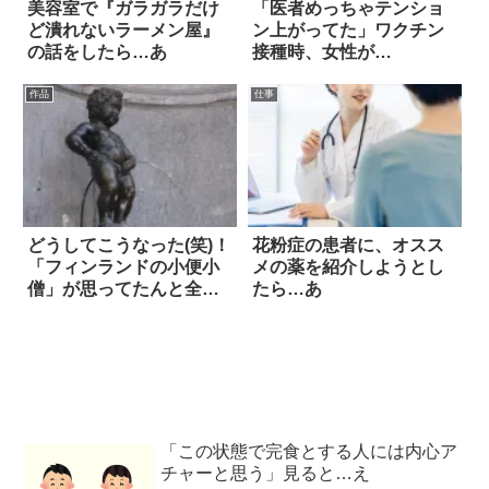
美容室で『ガラガラだけ
「医者めっちゃテンショ
ど潰れないラーメン屋』
ン上がってた」ワクチン
の話をしたら…あ
接種時、女性が…
作品
仕事
どうしてこうなった(笑)！
花粉症の患者に、オスス
「フィンランドの小便小
メの薬を紹介しようとし
僧」が思ってたんと全然
たら…あ
違う
「この状態で完食とする人には内心ア
チャーと思う」見ると…え