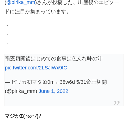
(
@pirika_mm
)さんが投稿した、出産後のエピソー
ドに注目が集まっています。
・
・
・
帝王切開後はじめての食事は色んな味の汁
pic.twitter.com/2LSJlWx9tC
— ピリカ初マタ🎀0m←38w6d 5/31帝王切開
(@pirika_mm)
June 1, 2022
マジかΣ(･ω･ﾉ)ﾉ