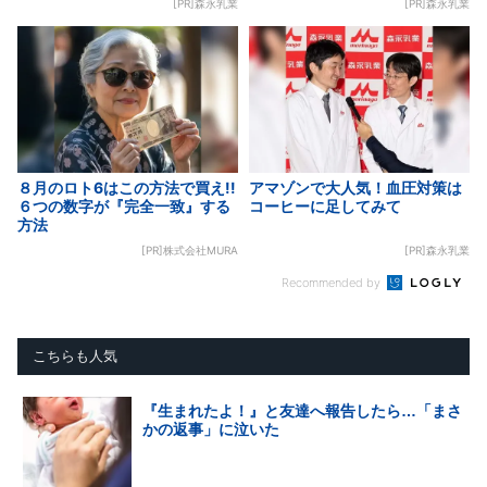
[PR]森永乳業
[PR]森永乳業
８月のロト6はこの方法で買え!!
アマゾンで大人気！血圧対策は
６つの数字が『完全一致』する
コーヒーに足してみて
方法
[PR]株式会社MURA
[PR]森永乳業
Recommended by
こちらも人気
『生まれたよ！』と友達へ報告したら…「まさ
かの返事」に泣いた