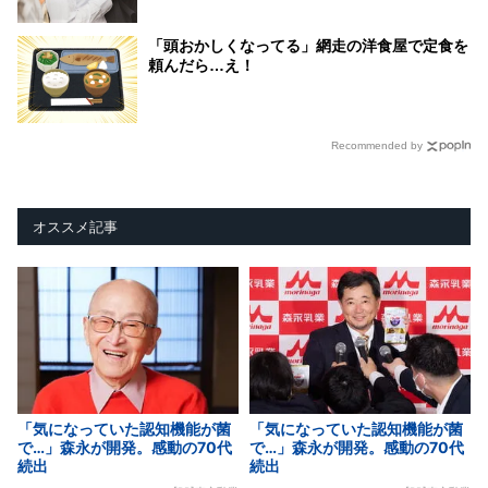
「頭おかしくなってる」網走の洋食屋で定食を
頼んだら…え！
Recommended by
オススメ記事
「気になっていた認知機能が菌
「気になっていた認知機能が菌
で…」森永が開発。感動の70代
で…」森永が開発。感動の70代
続出
続出