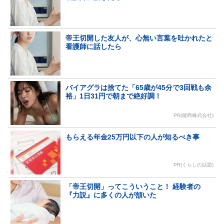
帝王切開した友人が、心無い言葉を吐かれたと
看護師に話したら
バイアグラは捨てた「65歳が45分で3回戦も余
裕」1日31円で朝まで絶好調！
PR(健商株式会社)
もらえる年金25万円以下の人が知るべき事
PR(くらしの話題)
「帝王切開」ってこういうこと！ 経験者の
『力説』に多くの人が頷いた