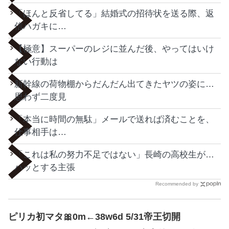
「ほんと反省してる」結婚式の招待状を送る際、返
信ハガキに…
【極意】スーパーのレジに並んだ後、やってはいけ
ない行動は
新幹線の荷物棚からだんだん出てきたヤツの姿に…
思わず二度見
「本当に時間の無駄」メールで送れば済むことを、
仕事相手は…
「これは私の努力不足ではない」長崎の高校生が…
ハッとする主張
Recommended by
ピリカ初マタ🎀0m←38w6d 5/31帝王切開