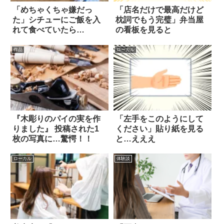
「めちゃくちゃ嫌だっ
「店名だけで最高だけど
た」シチューにご飯を入
枕詞でもう完璧」弁当屋
れて食べていたら…
の看板を見ると
作品
ローカル
『木彫りのパイの実を作
「左手をこのようにして
りました』 投稿された1
ください」貼り紙を見る
枚の写真に…驚愕！！
と…えええ
ローカル
体験談