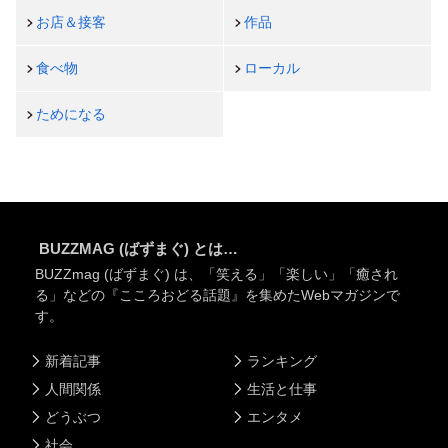
お店＆接客
作品
食べ物
ローカル
ためになる
BUZZMAG (ばずまぐ) とは…
BUZZmag (ばずまぐ) は、「笑える」「楽しい」「癒され
る」などの『こころおどる話題』を集めたWebマガジンで
す。
新着記事
ランキング
人間関係
生活と仕事
どうぶつ
エンタメ
社会