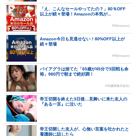
「え、こんなセールやってたの？」80％OFF
以上が続々登場！Amazonの本気が...
PR(Amazon)
Amazon今日も見逃せない！80%OFF以上が
続々登場
PR(Amazon)
バイアグラは捨てた「65歳が45分で3回戦も余
裕」980円で朝まで絶好調！
PR(健商株式会社)
帝王切開を終えた3日後…見舞いに来た友人の
『ある一言』に泣いた
帝王切開した友人が、心無い言葉を吐かれたと
看護師に話したら