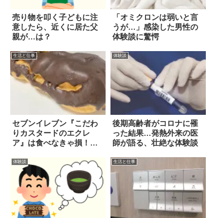
売り物を叩く子どもに注
「オミクロンは弱いと言
意したら、近くに居た父
うが…」感染した男性の
親が…は？
体験談に驚愕
生活と仕事
体験談
セブンイレブン『こだわ
後期高齢者がコロナに罹
りカスタードのエクレ
った結果…発熱外来の医
ア』は食べなきゃ損！
師が語る、壮絶な体験談
「お菓子のための卵」を
使用したカスタードが最
体験談
生活と仕事
高だった