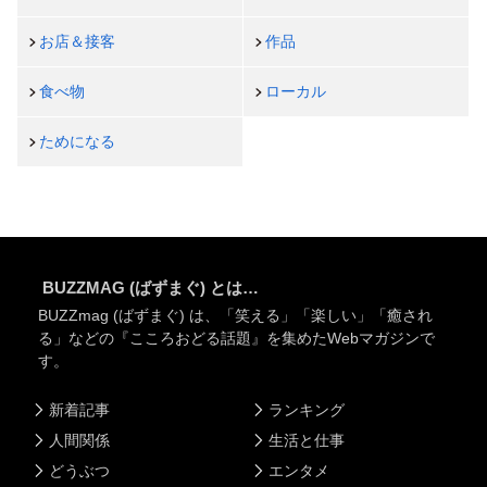
お店＆接客
作品
食べ物
ローカル
ためになる
BUZZMAG (ばずまぐ) とは…
BUZZmag (ばずまぐ) は、「笑える」「楽しい」「癒され
る」などの『こころおどる話題』を集めたWebマガジンで
す。
新着記事
ランキング
人間関係
生活と仕事
どうぶつ
エンタメ