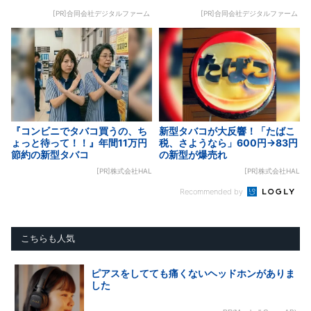
[PR]合同会社デジタルファーム
[PR]合同会社デジタルファーム
『コンビニでタバコ買うの、ち
新型タバコが大反響！「たばこ
ょっと待って！！』年間11万円
税、さようなら」600円→83円
節約の新型タバコ
の新型が爆売れ
[PR]株式会社HAL
[PR]株式会社HAL
Recommended by
こちらも人気
ピアスをしてても痛くないヘッドホンがありま
した