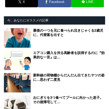
X
Facebook
LINE
今、あなたにオススメの記事
最後の一つを兄に食べられ泣きじゃくる2歳児
に、代替案を出すと
エアコン購入を渋る高齢者を説得するのに『効
果的な一言』は…
新幹線の荷物棚からだんだん出てきたヤツの姿
に…思わず二度見
おにぎりを3つ食べてプールに向かった息子。
その後帰宅して…