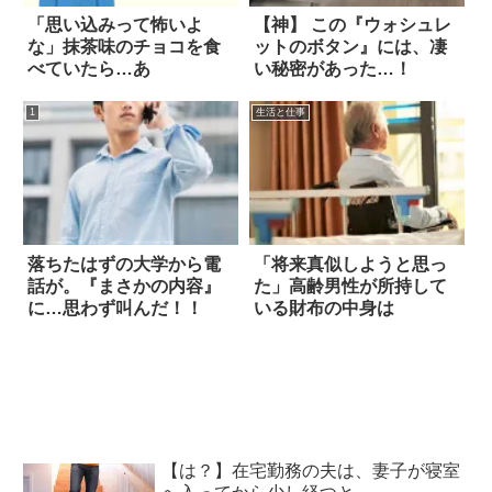
「思い込みって怖いよ
【神】 この『ウォシュレ
な」抹茶味のチョコを食
ットのボタン』には、凄
べていたら…あ
い秘密があった…！
1
生活と仕事
落ちたはずの大学から電
「将来真似しようと思っ
話が。『まさかの内容』
た」高齢男性が所持して
に…思わず叫んだ！！
いる財布の中身は
【は？】在宅勤務の夫は、妻子が寝室