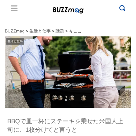
BUZZmag
>
生活と仕事
>
話題
> 今ここ
生活と仕事
BBQで皿一杯にステーキを乗せた米国人上
司に、1枚分けてと言うと