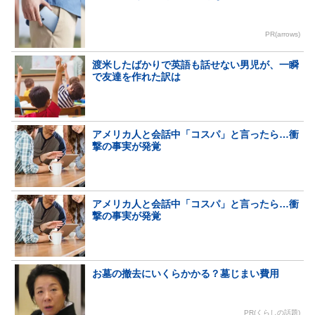
PR(arrows)
渡米したばかりで英語も話せない男児が、一瞬
で友達を作れた訳は
アメリカ人と会話中「コスパ」と言ったら…衝
撃の事実が発覚
アメリカ人と会話中「コスパ」と言ったら…衝
撃の事実が発覚
お墓の撤去にいくらかかる？墓じまい費用
PR(くらしの話題)