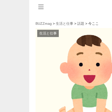
BUZZmag
>
生活と仕事
>
話題
> 今ここ
生活と仕事