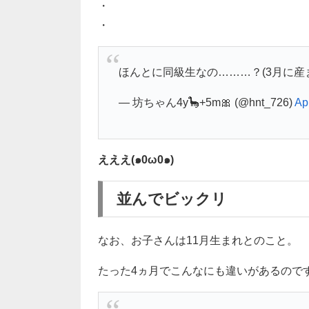
・
・
ほんとに同級生なの………？(3月に産
— 坊ちゃん4y🦕+5m🎀 (@hnt_726)
Ap
えええ(๑0ω0๑)
並んでビックリ
なお、お子さんは11月生まれとのこと。
たった4ヵ月でこんなにも違いがあるので