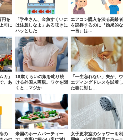
万円を
「学生さん、金魚すくいに
エアコン購入を渋る高齢者
上司に
は注意しなよ」ある呟きに
を説得するのに『効果的な
ハッとした
一言』は…
ムカ」
16歳くらいの娘を叱り続
「一生忘れない」夫が、ウ
査で、あ
ける外国人両親。ワケを聞
エディングドレスを試着し
くと…マジか
た妻に対し…
命の
米国のホームパーティー
女子更衣室のシャワーを利
さかの
で、食事に細かい客に対し
用中、小学生男児にカーテ