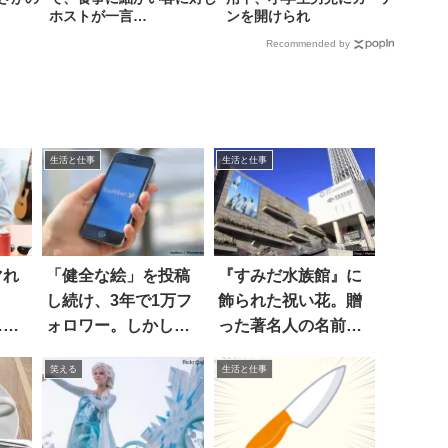
ホストが一言…
ンを開けられ
Recommended by
生活と仕事
生活と仕事
マれ
「健全な絵」を投稿
『すみだ水族館』に
し続け、3年で1万フ
飾られた祝い花。贈
…熱
ォロワー。しかし、
った著名人の名前を
した
逆に…
よく見ると…？
笑える
生活と仕事