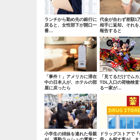
ランチから勤め先の銀行に
代金が合わず差額1
戻ると、女性部下が開口一
相手に返却。それを
番…
報告すると
「事件！」アメリカに滞在
「見てるだけでムカ
中の日本人が、ホテルの部
TDL入口の荷物検
屋に戻ったら
る一家が…
小学生の姉妹を連れた母親
ドラッグストアで『
が、通勤ラッシュの電車に
母』を探す客が…ま