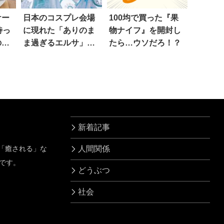
ケー
日本のコスプレ会場
100均で買った『果
待っ
に現れた「ありのま
物ナイフ』を開封し
の
ま過ぎるエルサ」が
たら…ウソだろ！？
話題に(笑)
新着記事
」「癒される」な
人間関係
です。
どうぶつ
社会