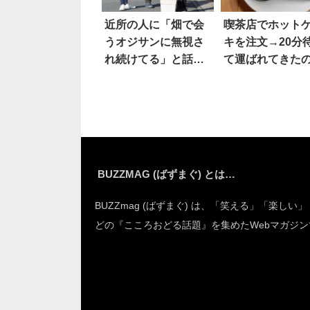
近所の人に「畑で会
喫茶店でホット
うオジサンに無視さ
キを注文→20分
れ続けてる」と話し
て運ばれてきた
たら…
は…マジか！
BUZZMAG (ばずまぐ) とは…
BUZZmag (ばずまぐ) は、「笑える」「楽しい
どの『こころおどる話題』を集めたWebマガジン