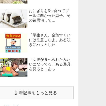
おにぎりを3つ食べてプ
ールに向かった息子。そ
の後帰宅して…
「学生さん、金魚すくい
には注意しなよ」ある呟
きにハッとした
「女児が食べられたみた
いになってる」ある遊具
を見ると…あっ
新着記事をもっと見る