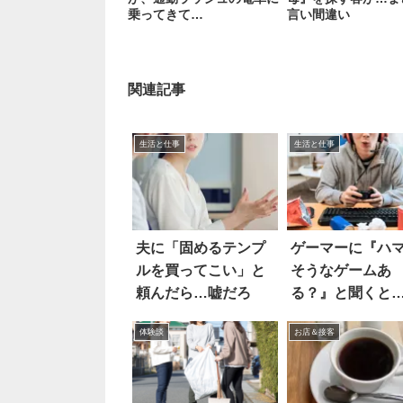
乗ってきて…
言い間違い
関連記事
生活と仕事
生活と仕事
夫に「固めるテンプ
ゲーマーに『ハ
ルを買ってこい」と
そうなゲームあ
頼んだら…嘘だろ
る？』と聞くと
い名言が飛び出
体験談
お店＆接客