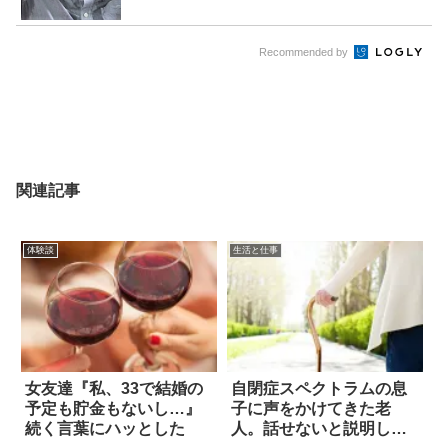
Recommended by
関連記事
体験談
生活と仕事
女友達『私、33で結婚の
自閉症スペクトラムの息
予定も貯金もないし…』
子に声をかけてきた老
続く言葉にハッとした
人。話せないと説明した