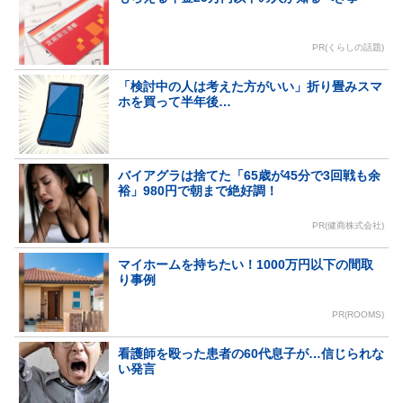
PR(くらしの話題)
「検討中の人は考えた方がいい」折り畳みスマ
ホを買って半年後…
バイアグラは捨てた「65歳が45分で3回戦も余
裕」980円で朝まで絶好調！
PR(健商株式会社)
マイホームを持ちたい！1000万円以下の間取
り事例
PR(ROOMS)
看護師を殴った患者の60代息子が…信じられな
い発言