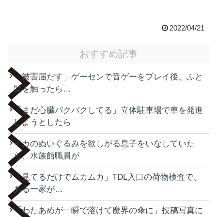
2022/04/21
おすすめ記事
「被害届だす」ゲーセンで音ゲーをプレイ後、ふと
髪を触ったら…
「まだ心臓バクバクしてる」立体駐車場で車を発進
しようとしたら
イカのぬいぐるみを欲しがる息子をいなしていた
ら、水族館職員が
「見てるだけでムカムカ」TDL入口の荷物検査で、
ある一家が…
「わたあめが一瞬で溶けて魔界の傘に」投稿写真に