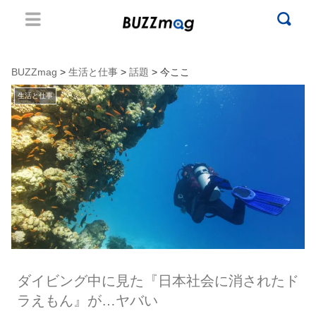
BUZZmag
>
生活と仕事
>
話題
> 今ここ
生活と仕事
ダイビング中に見た『日本社会に消されたド
ラえもん』が…ヤバい