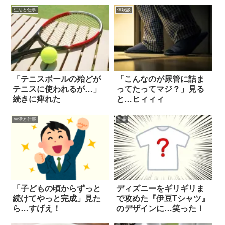
ら…
生活と仕事
体験談
「テニスボールの殆どが
「こんなのが尿管に詰ま
テニスに使われるが…」
ってたってマジ？」見る
続きに痺れた
と…ヒィィィ
生活と仕事
作品
「子どもの頃からずっと
ディズニーをギリギリま
続けてやっと完成」見た
で攻めた『伊豆Tシャツ』
ら…すげえ！
のデザインに…笑った！