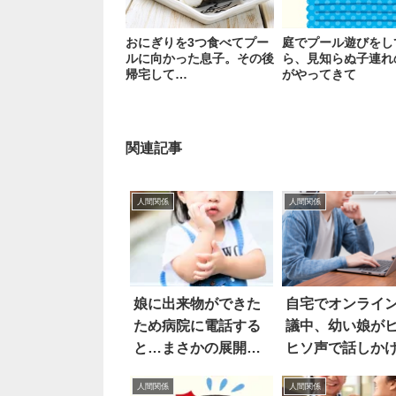
おにぎりを3つ食べてプー
庭でプール遊びをし
ルに向かった息子。その後
ら、見知らぬ子連れ
帰宅して…
がやってきて
関連記事
人間関係
人間関係
娘に出来物ができた
自宅でオンライ
ため病院に電話する
議中、幼い娘が
と…まさかの展開に
ヒソ声で話しか
笑った
きて…
人間関係
人間関係