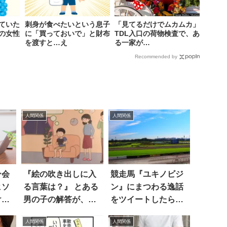
ていた
刺身が食べたいという息子
「見てるだけでムカムカ」
の女性
に「買っておいで」と財布
TDL入口の荷物検査で、あ
を渡すと…え
る一家が…
Recommended by
人間関係
人間関係
ン会
『絵の吹き出しに入
競走馬『ユキノビジ
ヒソ
る言葉は？』 とある
ン』にまつわる逸話
けて
男の子の解答が、天
をツイートしたら…
才すぎて吹いた！
えっ
人間関係
人間関係