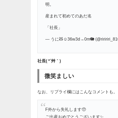
明。
産まれて初めてのあだ名
「社長」
— うに🧸☺︎36w3d→0m🐘 (@riririri_81
社長( *´艸｀)
微笑ましい
なお、リプライ欄にはこんなコメントも。
F外から失礼します🥺
ご出産おめでとうございます✨