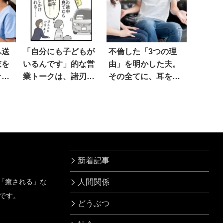
へ送
「自分にも子どもが
不倫した「3つの理
衣を
いるんです」的な営
由」を明かした夫。
その
業トークは、諸刃の
その全てに、耳を疑
剣だと感じた話
った…！！
新着記事
」「癒される」な
人間関係
です。
どうぶつ