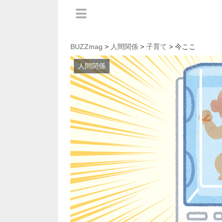
BUZZmag
>
人間関係
>
子育て
> 今ここ
人間関係