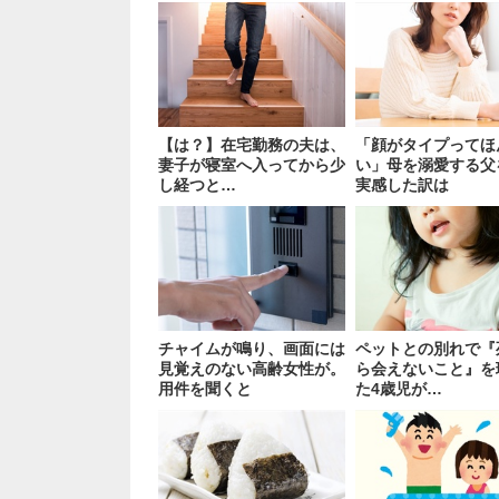
【は？】在宅勤務の夫は、
「顔がタイプってほ
妻子が寝室へ入ってから少
い」母を溺愛する父
し経つと…
実感した訳は
チャイムが鳴り、画面には
ペットとの別れで『
見覚えのない高齢女性が。
ら会えないこと』を
用件を聞くと
た4歳児が…