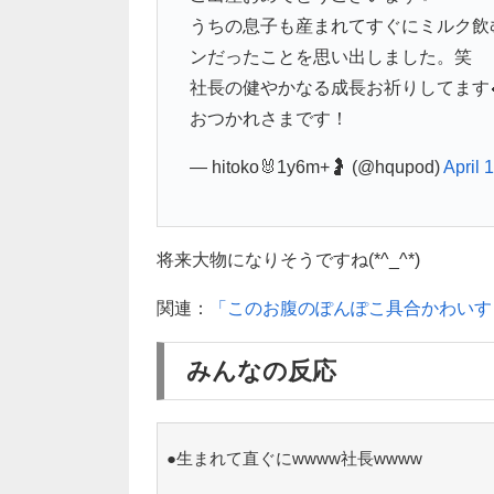
うちの息子も産まれてすぐにミルク飲
ンだったことを思い出しました。笑
社長の健やかなる成長お祈りしてます
おつかれさまです！
— hitoko🐰1y6m+🤰 (@hqupod)
April 
将来大物になりそうですね(*^_^*)
関連：
「このお腹のぽんぽこ具合かわいす
みんなの反応
●生まれて直ぐにwwww社長wwww