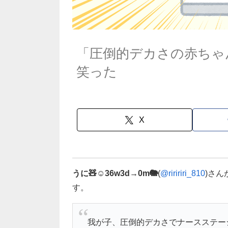
「圧倒的デカさの赤ちゃ
笑った
X
うに🧸☺︎36w3d→0m🐘
(
@riririri_810
)さ
す。
我が子、圧倒的デカさでナースステー