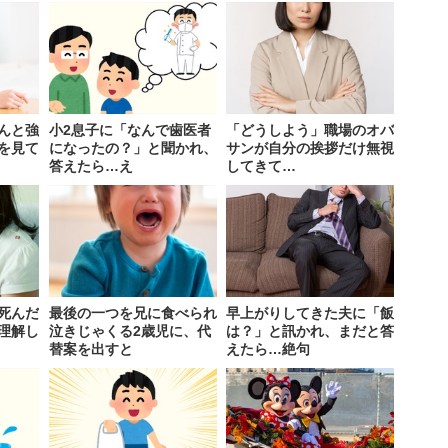
んと強
小2息子に「なんで歯医者
「どうしよう」職場のオバ
を見て
になったの？」と聞かれ、
サンが自分の挨拶だけ無視
答えたら…え
してきて…
死んだ
最後の一つを兄に食べられ
早上がりしてきた夫に「飯
理解し
泣きじゃくる2歳児に、代
は？」と訊かれ、まだと答
替案を出すと
えたら…絶句