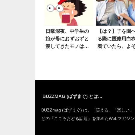
日曜深夜、中学生の
【は？】子を園
娘が母におずおずと
る際に医療用白
渡してきたモノは…
着ていたら、よ
ヒィィ
母親が
BUZZMAG (ばずまぐ) とは…
BUZZmag (ばずまぐ) は、「笑える」「楽しい
どの『こころおどる話題』を集めたWebマガジン