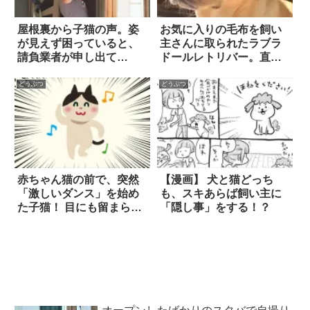
屋根裏から子猫の声。姿
お気に入りの毛布を飼い
が見えず困っていると、
主さんに取られたラブラ
請負業者が申し出て…
ドールレトリバー。直後
の反応に…思わず笑っ
た！
どうぶつ
どうぶつ
赤ちゃん猫の前で、突然
【漫画】 犬と猫どっち
「激しいダンス」を始め
も、スキあらば飼い主に
た子猫！ 目にも留まらぬ
「隠し事」をする！？
ステップに、思わず吹き
出してしまう