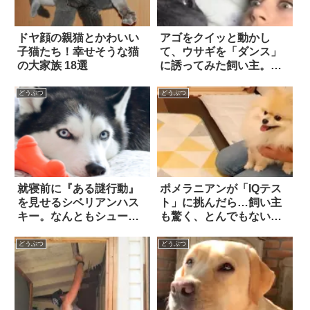
ドヤ顔の親猫とかわいい
アゴをクイッと動かし
子猫たち！幸せそうな猫
て、ウサギを「ダンス」
の大家族 18選
に誘ってみた飼い主。そ
の結果…想像以上に、め
っちゃノッてきた！？
どうぶつ
どうぶつ
就寝前に『ある謎行動』
ポメラニアンが「IQテス
を見せるシベリアンハス
ト」に挑んだら…飼い主
キー。なんともシュール
も驚く、とんでもない結
な光景に、思わず笑っ
果を叩き出した？！
た！
どうぶつ
どうぶつ