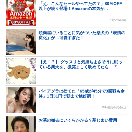
「え、こんなセールやってたの？」80％OFF
以上が続々登場！Amazonの本気が...
PR(Amazon)
焼肉屋にいることに気がついた柴犬の『表情の
変化』が…可愛すぎた！
【え！？】 グッスリと気持ちよさそうに眠っ
ている柴犬を、微笑ましく眺めてたら…『...
バイアグラは捨てた「65歳が45分で3回戦も余
裕」1日31円で朝まで絶好調！
PR(健商株式会社)
お墓の撤去にいくらかかる？墓じまい費用