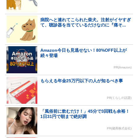
病院へと連れてこられた柴犬。注射がイヤすぎ
て、聴診器を当てているだけなのに『痛そ...
Amazon今日も見逃せない！80%OFF以上が
続々登場
PR(Amazon)
もらえる年金25万円以下の人が知るべき事
PR(くらしの話題)
「風俗前に飲むだけ！」45分で3回戦も余裕！
1日31円で朝まで絶好調
PR(健商株式会社)