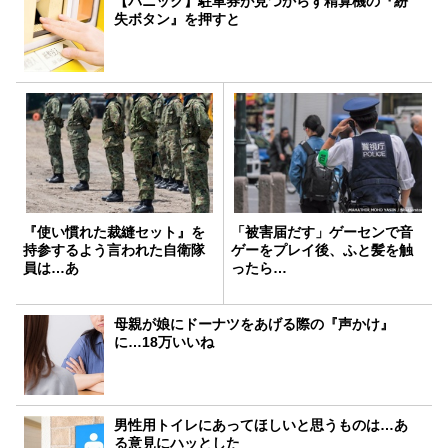
【パニック】駐車券が見つからず精算機の『紛
失ボタン』を押すと
『使い慣れた裁縫セット』を
「被害届だす」ゲーセンで音
持参するよう言われた自衛隊
ゲーをプレイ後、ふと髪を触
員は…あ
ったら…
母親が娘にドーナツをあげる際の『声かけ』
に…18万いいね
男性用トイレにあってほしいと思うものは…あ
る意見にハッとした