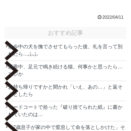
2022/04/11
おすすめ記事
散歩中の犬を撫でさせてもらった後、礼を言って別
れたら…ふふ
懸垂中、足元で鳴き続ける猫。何事かと思ったら…
マジか
お持ち帰りですかと聞かれ「いえ、あの…」と返そ
うとしたら
フードコートで拾った『破り捨てられた紙』に書か
れていたのは…
「7歳息子が家の中で窒息して命を落としかけた」そ