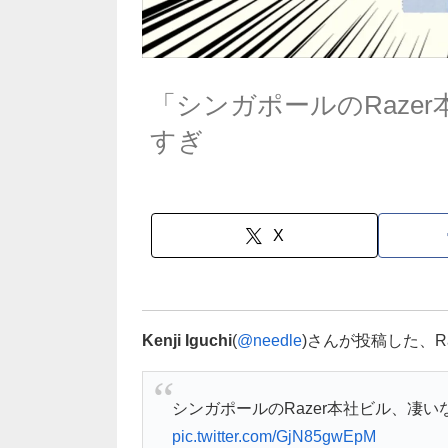
「シンガポールのRaze
すぎ
X
Kenji Iguchi
(
@needle
)さんが投稿した、R
シンガポールのRazer本社ビル、凄
pic.twitter.com/GjN85gwEpM