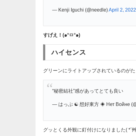
— Kenji Iguchi (@needle)
April 2, 2022
すげえ！(๑°ㅁ°๑)
ハイセンス
グリーンにライトアップされているのがた
“秘密結社”感があってとても良い
— はっぷ ☯ 想好東方 ◈ Нет Войне (@
グッとくる外観に釘付けになりました( *´艸