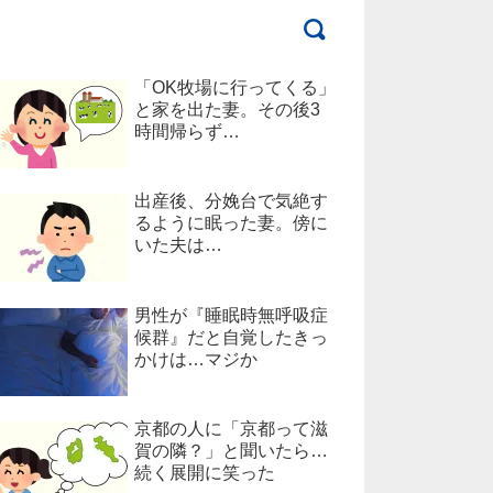
「OK牧場に行ってくる」
と家を出た妻。その後3
時間帰らず…
出産後、分娩台で気絶す
るように眠った妻。傍に
いた夫は…
男性が『睡眠時無呼吸症
候群』だと自覚したきっ
かけは…マジか
京都の人に「京都って滋
賀の隣？」と聞いたら…
続く展開に笑った