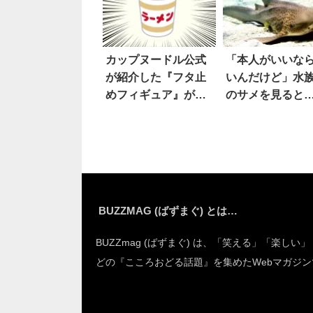
カップヌードル公式
「本人がいいな
が紹介した『フタ止
いんだけど」水
めフィギュア』が話
のサメを見ると
題に
った
BUZZMAG (ばずまぐ) とは…
BUZZmag (ばずまぐ) は、「笑える」「楽しい
どの『こころおどる話題』を集めたWebマガジン