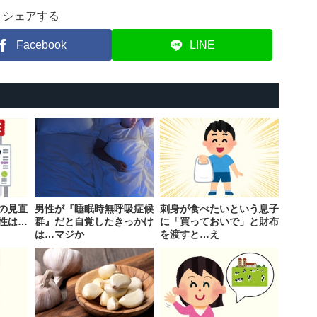
シェアする
Facebook
LINE
の見直
男性が『睡眠時無呼吸症候
刺身が食べたいという息子
性は…
群』だと自覚したきっかけ
に「買っておいで」と財布
は…マジか
を渡すと…え