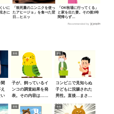
くいに
「致死量のニンニクを使っ
「OK牧場に行ってくる」
呟きに
たアヒージョ」を食べた翌
と家を出た妻。その後3時
日…ヒエッ
間帰らず…
Recommended by
新着
新着
を聞
子が、飼っているイ
コンビニで見知らぬ
答え
ンコの調査結果を発
子どもに浣腸された
ない
表。その内容は…
男性。直後…まさか
ん？
の展開
新着
新着