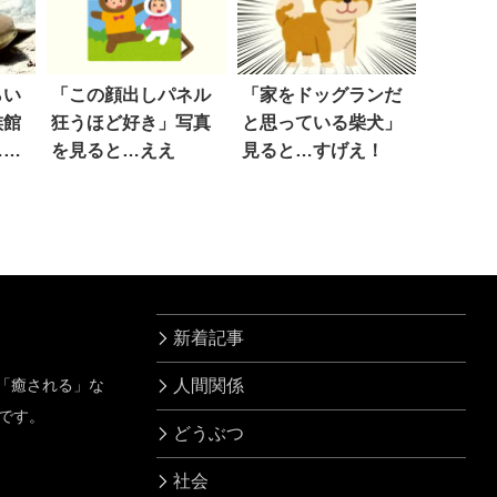
らい
「この顔出しパネル
「家をドッグランだ
族館
狂うほど好き」写真
と思っている柴犬」
…笑
を見ると…ええ
見ると…すげえ！
新着記事
」「癒される」な
人間関係
です。
どうぶつ
社会