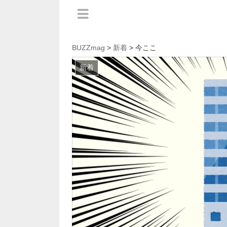
BUZZmag
>
新着
> 今ここ
新着