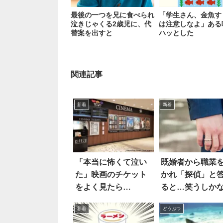
最後の一つを兄に食べられ
「学生さん、金魚す
泣きじゃくる2歳児に、代
は注意しなよ」ある
替案を出すと
ハッとした
関連記事
新着
新着
「本当に怖くて泣い
既婚者から職業
た」映画のチケット
かれ「探偵」と
をよく見たら…
ると…笑うしか
新着
どうぶつ